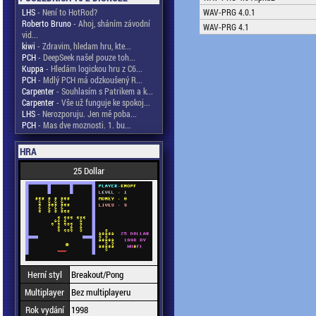
LHS
- Není to HotRod?
WAV-PRG 4.0.1
Roberto Bruno
- Ahoj, sháním závodní
WAV-PRG 4.1
vid...
kiwi
- Zdravim, hledam hru, kte...
PCH
- DeepSeek našel pouze toh...
Kuppa
- Hledám logickou hru z C6...
PCH
- Mdlý PCH má odzkoušený R...
Carpenter
- Souhlasím s Patrikem a k...
Carpenter
- Vše už funguje ke spokoj...
LHS
- Nerozporuju. Jen mě poba...
PCH
- Mas dve moznosti. 1. bu...
HRA
25 Dollar
Herní styl
Breakout/Pong
Multiplayer
Bez multiplayeru
Rok vydání
1998