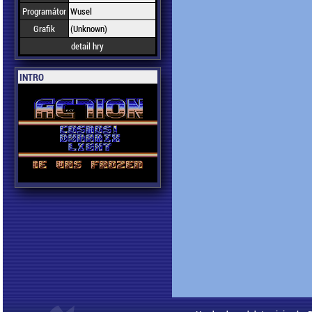
Programátor
Wusel
Grafik
(Unknown)
detail hry
INTRO