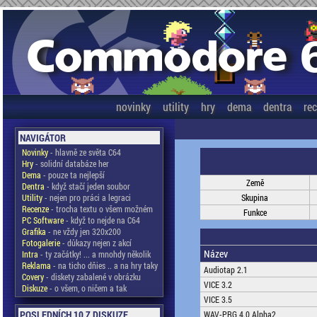
novinky
utility
hry
dema
dentra
re
NAVIGÁTOR
Novinky
- hlavně ze světa C64
Hry
- solidní databáze her
Dema
- pouze ta nejlepší
Země
Dentra
- když stačí jeden soubor
Utility
- nejen pro práci a legraci
Skupina
Recenze
- trocha textu o všem možném
Funkce
PC Software
- když to nejde na C64
Grafika
- ne vždy jen 320x200
Fotogalerie
- důkazy nejen z akcí
Název
Intra
- ty začátky! ... a mnohdy několik
Reklama
- na ticho dňies .. a na hry taky
Audiotap 2.1
Covery
- diskety zabalené v obrázku
VICE 3.2
Diskuze
- o všem, o ničem a tak
VICE 3.5
POSLEDNÍCH 10 Z DISKUZE
WAV-PRG 4.0 Alpha2