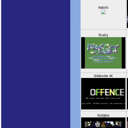
Rebirth
Rivalry
Sideborder 4K
Snolgkos