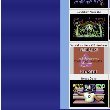
Vandalism News #67
Vandalism News #70 Headlines
We Are Demo