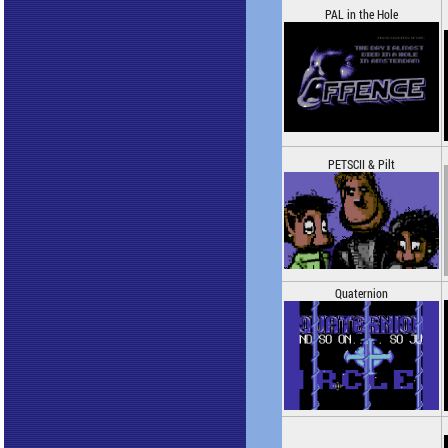
PAL in the Hole
PETSCII & Pilt
Quaternion