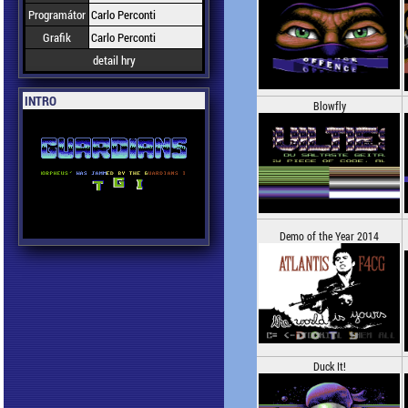
Programátor
Carlo Perconti
Grafik
Carlo Perconti
detail hry
INTRO
Blowfly
Demo of the Year 2014
Duck It!