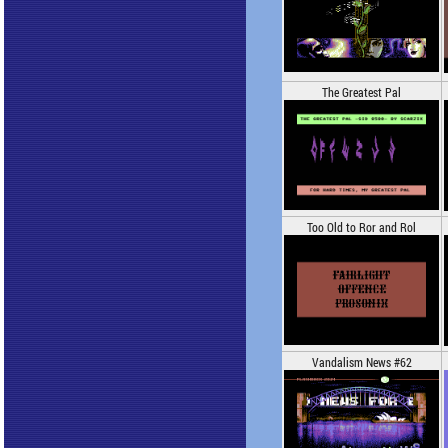
The Greatest Pal
Too Old to Ror and Rol
Vandalism News #62