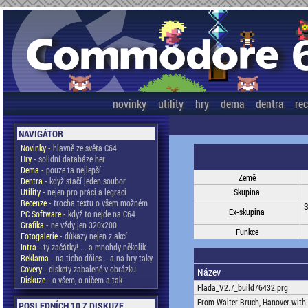
novinky
utility
hry
dema
dentra
re
NAVIGÁTOR
Novinky
- hlavně ze světa C64
Hry
- solidní databáze her
Dema
- pouze ta nejlepší
Země
Dentra
- když stačí jeden soubor
Utility
- nejen pro práci a legraci
Skupina
Recenze
- trocha textu o všem možném
S
Ex-skupina
PC Software
- když to nejde na C64
Grafika
- ne vždy jen 320x200
Funkce
Fotogalerie
- důkazy nejen z akcí
Intra
- ty začátky! ... a mnohdy několik
Reklama
- na ticho dňies .. a na hry taky
Covery
- diskety zabalené v obrázku
Název
Diskuze
- o všem, o ničem a tak
Flada_V2.7_build76432.prg
From Walter Bruch, Hanover with
POSLEDNÍCH 10 Z DISKUZE