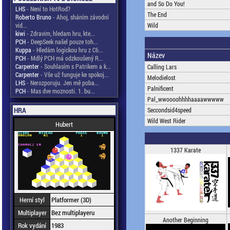
and So Do You!
LHS
- Není to HotRod?
The End
Roberto Bruno
- Ahoj, sháním závodní
vid...
Wild
kiwi
- Zdravim, hledam hru, kte...
PCH
- DeepSeek našel pouze toh...
Kuppa
- Hledám logickou hru z C6...
Název
PCH
- Mdlý PCH má odzkoušený R...
Carpenter
- Souhlasím s Patrikem a k...
Calling Lars
Carpenter
- Vše už funguje ke spokoj...
Melodielost
LHS
- Nerozporuju. Jen mě poba...
Palnificent
PCH
- Mas dve moznosti. 1. bu...
Pal_wwoooohhhhaaaawwwww
HRA
Seccondsid4speed
Wild West Rider
Hubert
1337 Karate
Herní styl
Platformer (3D)
Multiplayer
Bez multiplayeru
Another Beginning
Rok vydání
1983