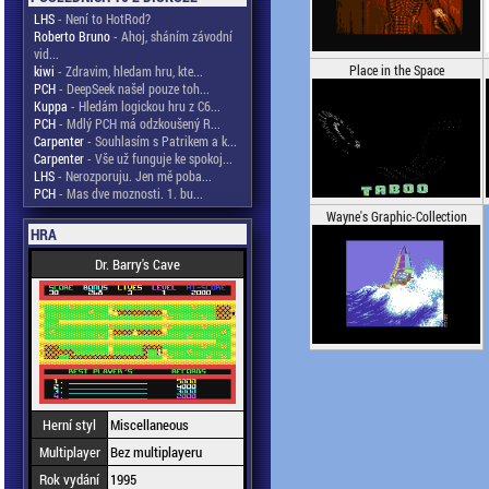
LHS
- Není to HotRod?
Roberto Bruno
- Ahoj, sháním závodní
vid...
Place in the Space
kiwi
- Zdravim, hledam hru, kte...
PCH
- DeepSeek našel pouze toh...
Kuppa
- Hledám logickou hru z C6...
PCH
- Mdlý PCH má odzkoušený R...
Carpenter
- Souhlasím s Patrikem a k...
Carpenter
- Vše už funguje ke spokoj...
LHS
- Nerozporuju. Jen mě poba...
PCH
- Mas dve moznosti. 1. bu...
Wayne's Graphic-Collection
HRA
Dr. Barry's Cave
Herní styl
Miscellaneous
Multiplayer
Bez multiplayeru
Rok vydání
1995