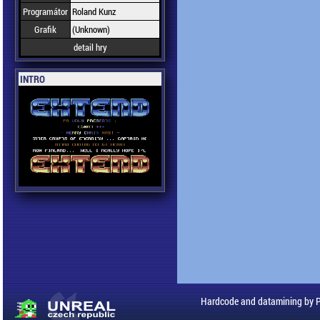
Programátor
Roland Kunz
Grafik
(Unknown)
detail hry
INTRO
Hardcode and datamining by 