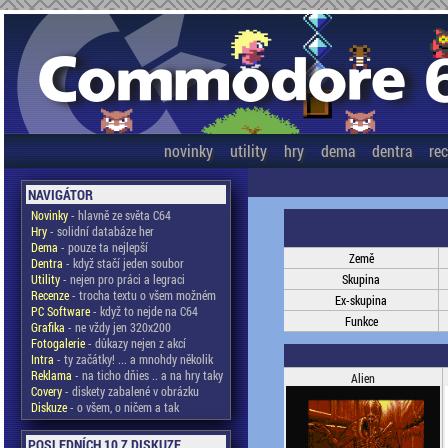
novinky
utility
hry
dema
dentra
re
NAVIGÁTOR
Novinky
- hlavně ze světa C64
Hry
- solidní databáze her
Dema
- pouze ta nejlepší
Země
Dentra
- když stačí jeden soubor
Utility
- nejen pro práci a legraci
Skupina
Recenze
- trocha textu o všem možném
Ex-skupina
PC Software
- když to nejde na C64
Funkce
Grafika
- ne vždy jen 320x200
Fotogalerie
- důkazy nejen z akcí
Intra
- ty začátky! ... a mnohdy několik
Reklama
- na ticho dňies .. a na hry taky
Alien
Covery
- diskety zabalené v obrázku
Diskuze
- o všem, o ničem a tak
POSLEDNÍCH 10 Z DISKUZE