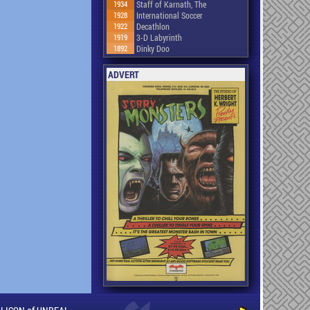
1934
Staff of Karnath, The
1928
International Soccer
1922
Decathlon
1919
3-D Labyrinth
1892
Dinky Doo
ADVERT