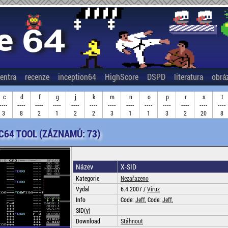
entra
recenze
inception64
HighScore
DSPD
literatura
obrá
c
d
f
g
j
k
m
n
o
p
r
s
t
----
----
----
----
----
----
----
----
----
----
----
----
----
3
8
2
1
2
2
3
1
1
3
2
20
8
 C64 TOOL (ZÁZNAMŮ: 73)
Název
X-SID
Kategorie
Nezařazeno
Vydal
6.4.2007 /
Viruz
Info
Code:
Jeff
, Code:
Jeff
,
SID(y)
Download
Stáhnout