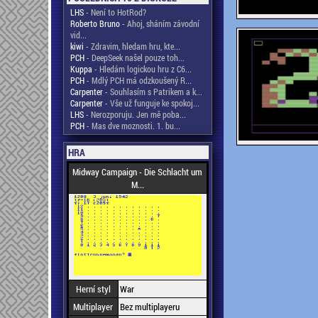
LHS
- Není to HotRod?
Roberto Bruno
- Ahoj, sháním závodní
vid...
kiwi
- Zdravim, hledam hru, kte...
PCH
- DeepSeek našel pouze toh...
Kuppa
- Hledám logickou hru z C6...
PCH
- Mdlý PCH má odzkoušený R...
Carpenter
- Souhlasím s Patrikem a k...
Carpenter
- Vše už funguje ke spokoj...
LHS
- Nerozporuju. Jen mě poba...
PCH
- Mas dve moznosti. 1. bu...
HRA
Midway Campaign - Die Schlacht um
M...
Herní styl
War
Multiplayer
Bez multiplayeru