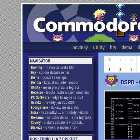
novinky
utility
hry
dema
d
0
a
b
NAVIGÁTOR
----
----
----
Novinky
- hlavně ze světa C64
3
3
1
Hry
- solidní databáze her
Dema
- pouze ta nejlepší
DSPD -
Dentra
- když stačí jeden soubor
Utility
- nejen pro práci a legraci
Recenze
- trocha textu o všem možném
PC Software
- když to nejde na C64
Grafika
- ne vždy jen 320x200
Fotogalerie
- důkazy nejen z akcí
Intra
- ty začátky! ... a mnohdy několik
Reklama
- na ticho dňies .. a na hry taky
Covery
- diskety zabalené v obrázku
Diskuze
- o všem, o ničem a tak
POSLEDNÍCH 10 Z DISKUZE