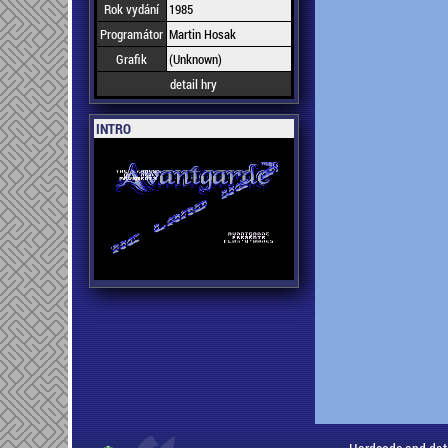
Rok vydání
1985
Programátor
Martin Hosak
Grafik
(Unknown)
detail hry
INTRO