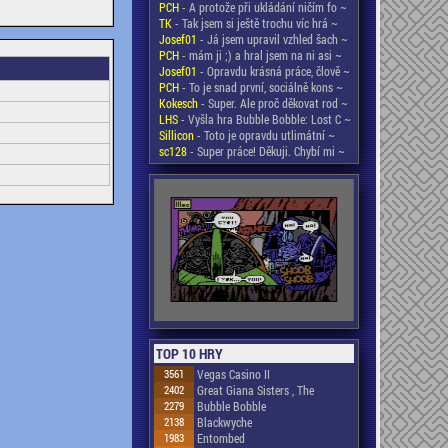
PCH
- A protože při ukládání ničím fo ~
TK
- Tak jsem si ještě trochu víc hrá ~
Josef01
- Já jsem upravil vzhled šach ~
PCH
- mám ji ;) a hral jsem na ni asi ~
Josef01
- Opravdu krásná práce, člově ~
PCH
- To je snad první, sociálně kons ~
Kokesch
- Super. Ale proč děkovat rod ~
LHS
- Vyšla hra Bubble Bobble: Lost C ~
Sillicon
- Toto je opravdu utlimátní ~
sc128
- Super práce! Děkuji. Chybí mi ~
TOP 10 HRY
3561
Vegas Casino II
2402
Great Giana Sisters , The
2279
Bubble Bobble
2138
Blackwyche
1983
Entombed