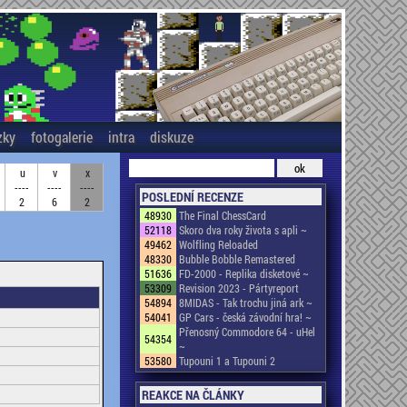
zky
fotogalerie
intra
diskuze
u
v
x
----
----
----
POSLEDNÍ RECENZE
2
6
2
48930
The Final ChessCard
52118
Skoro dva roky života s apli ~
49462
Wolfling Reloaded
48330
Bubble Bobble Remastered
51636
FD-2000 - Replika disketové ~
53309
Revision 2023 - Pártyreport
54894
8MIDAS - Tak trochu jiná ark ~
54041
GP Cars - česká závodní hra! ~
Přenosný Commodore 64 - uHel
54354
~
53580
Tupouni 1 a Tupouni 2
REAKCE NA ČLÁNKY