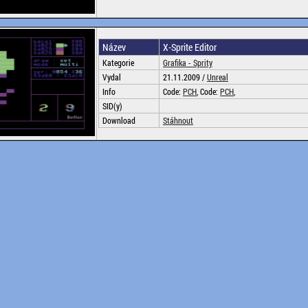
Název
X-Sprite Editor
Kategorie
Grafika - Sprity
Vydal
21.11.2009 /
Unreal
Info
Code:
PCH
, Code:
PCH
,
SID(y)
Download
Stáhnout