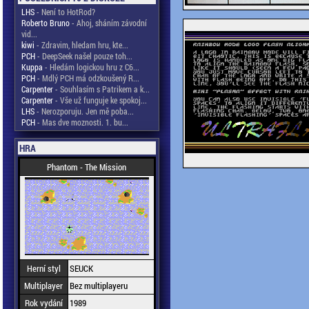
LHS
- Není to HotRod?
Roberto Bruno
- Ahoj, sháním závodní
vid...
kiwi
- Zdravim, hledam hru, kte...
PCH
- DeepSeek našel pouze toh...
Kuppa
- Hledám logickou hru z C6...
PCH
- Mdlý PCH má odzkoušený R...
Carpenter
- Souhlasím s Patrikem a k...
Carpenter
- Vše už funguje ke spokoj...
LHS
- Nerozporuju. Jen mě poba...
PCH
- Mas dve moznosti. 1. bu...
HRA
Phantom - The Mission
Herní styl
SEUCK
Multiplayer
Bez multiplayeru
Rok vydání
1989