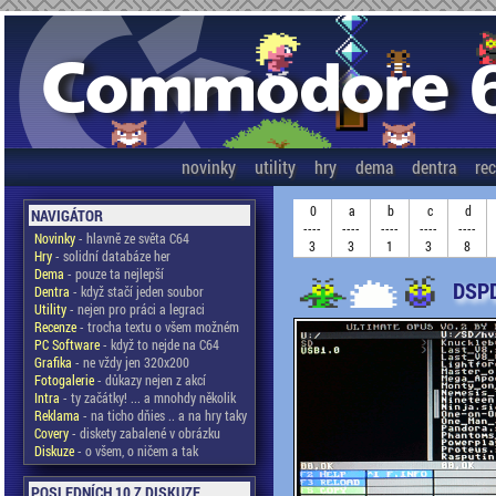
novinky
utility
hry
dema
dentra
re
0
a
b
c
d
NAVIGÁTOR
----
----
----
----
----
Novinky
- hlavně ze světa C64
3
3
1
3
8
Hry
- solidní databáze her
Dema
- pouze ta nejlepší
DSPD
Dentra
- když stačí jeden soubor
Utility
- nejen pro práci a legraci
Recenze
- trocha textu o všem možném
PC Software
- když to nejde na C64
Grafika
- ne vždy jen 320x200
Fotogalerie
- důkazy nejen z akcí
Intra
- ty začátky! ... a mnohdy několik
Reklama
- na ticho dňies .. a na hry taky
Covery
- diskety zabalené v obrázku
Diskuze
- o všem, o ničem a tak
POSLEDNÍCH 10 Z DISKUZE