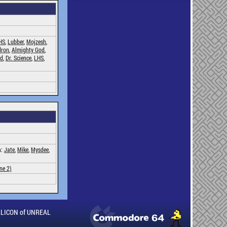
HS
,
Lubber
,
Mojzesh
,
dron
,
Almighty God
,
d
,
Dr. Science
,
LHS
,
a:
Jate
,
Mike
,
Mysdee
,
ne 2)
ILLICON of UNREAL