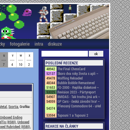
zky
fotogalerie
intra
diskuze
u
v
w
x
----
----
----
----
POSLEDNÍ RECENZE
7
4
10
2
48942
The Final ChessCard
52137
Skoro dva roky života s apli ~
49478
Wolfling Reloaded
48344
Bubble Bobble Remastered
51653
FD-2000 - Replika disketové ~
53325
Revision 2023 - Pártyreport
54907
8MIDAS - Tak trochu jiná ark ~
54059
GP Cars - česká závodní hra! ~
Přenosný Commodore 64 - uHel
Metal
,
Scortia
, Grafika:
54374
~
53594
Tupouni 1 a Tupouni 2
Unboxed Ending
lTis (8580)
,
Unboxed
REAKCE NA ČLÁNKY
xed Rubricked (8580)
,