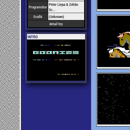
Peter Liepa & Zoltán
Programátor
Sc...
Grafik
(Unknown)
detail hry
INTRO