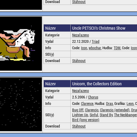
Download
Stáhnout
Název
Uncle PETSCII's Christmas Show
Kategorie
Nezařazeno
Vydal
22.12.2020 /
Triad
Info
Code:
Icon
,
wbochar
, Hudba:
TDM
, Code:
Icon
SID(y)
Download
Stáhnout
Název
Unicorn, the Collectors Edition
Kategorie
Nezařazeno
Vydal
2.5.2006 /
Chorus
Info
Code:
Clarence
, Hudba:
Drax
, Grafika:
Leon
, 
Bug Off
,
Clarencio
,
Clarencio (extended)
,
Dru
SID(y)
Lighten Up
,
Sinful
,
Stand By
,
The Neckbanger
Bird (long version)
Download
Stáhnout