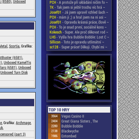
k (8580)
,
Unboxed
PCH
- A protože při ukládání ničím fo ~
TK
- Tak jsem si ještě trochu víc hrá ~
Josef01
- Já jsem upravil vzhled šach ~
PCH
- mám ji ;) a hral jsem na ni asi ~
Josef01
- Opravdu krásná práce, člově ~
PCH
- To je snad první, sociálně kons ~
Kokesch
- Super. Ale proč děkovat rod ~
LHS
- Vyšla hra Bubble Bobble: Lost C ~
Sillicon
- Toto je opravdu utlimátní ~
Metal
,
Scortia
, Grafika:
sc128
- Super práce! Děkuji. Chybí mi ~
tBuster (6581)
,
1)
,
Unboxed KamelTis
lars (6581)
,
Unboxed
,
Unboxed Turn Disk
TOP 10 HRY
3564
Vegas Casino II
2404
Great Giana Sisters , The
e
, Grafika:
Archmage
,
2280
Bubble Bobble
uk
,
2138
Blackwyche
censored (part 3)
1986
Entombed