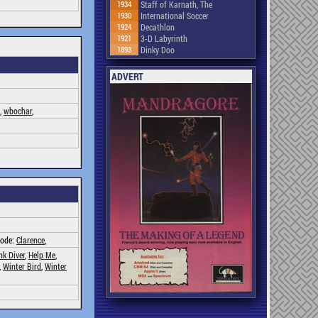
1934
Staff of Karnath, The
1930
International Soccer
1924
Decathlon
1921
3-D Labyrinth
1893
Dinky Doo
ADVERT
,
wbochar
,
Code:
Clarence
,
nk Diver
,
Help Me
,
,
Winter Bird
,
Winter