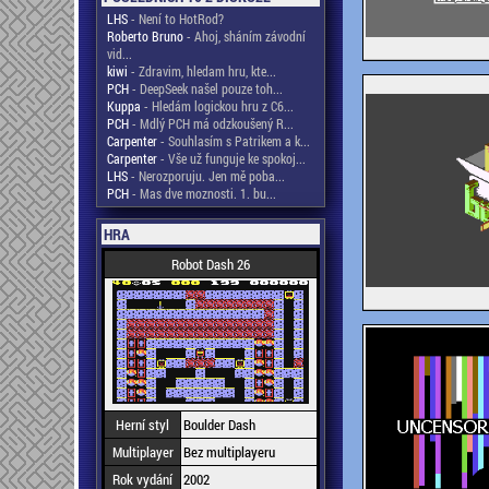
LHS
- Není to HotRod?
Roberto Bruno
- Ahoj, sháním závodní
vid...
kiwi
- Zdravim, hledam hru, kte...
PCH
- DeepSeek našel pouze toh...
Kuppa
- Hledám logickou hru z C6...
PCH
- Mdlý PCH má odzkoušený R...
Carpenter
- Souhlasím s Patrikem a k...
Carpenter
- Vše už funguje ke spokoj...
LHS
- Nerozporuju. Jen mě poba...
PCH
- Mas dve moznosti. 1. bu...
HRA
Robot Dash 26
Herní styl
Boulder Dash
Multiplayer
Bez multiplayeru
Rok vydání
2002