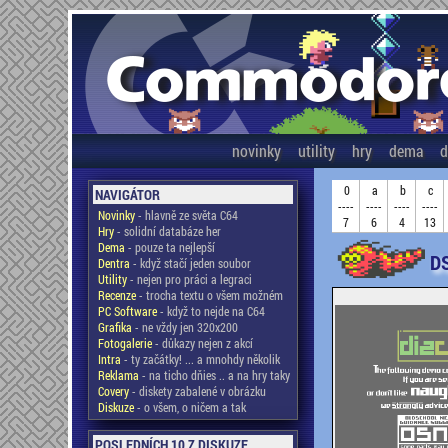
novinky
utility
hry
dema
d
0
a
b
c
NAVIGÁTOR
----
----
----
----
Novinky
- hlavně ze světa C64
7
6
4
13
Hry
- solidní databáze her
Dema
- pouze ta nejlepší
D
Dentra
- když stačí jeden soubor
Utility
- nejen pro práci a legraci
Recenze
- trocha textu o všem možném
PC Software
- když to nejde na C64
Grafika
- ne vždy jen 320x200
Fotogalerie
- důkazy nejen z akcí
Intra
- ty začátky! ... a mnohdy několik
Reklama
- na ticho dňies .. a na hry taky
Covery
- diskety zabalené v obrázku
Diskuze
- o všem, o ničem a tak
POSLEDNÍCH 10 Z DISKUZE