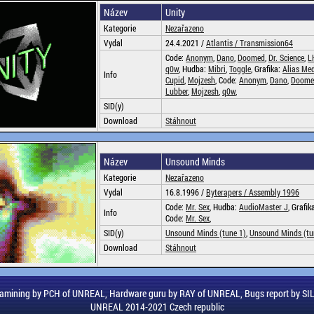
Název
Unity
Kategorie
Nezařazeno
Vydal
24.4.2021 /
Atlantis /
Transmission64
Code:
Anonym
,
Dano
,
Doomed
,
Dr. Science
,
L
q0w
, Hudba:
Mibri
,
Toggle
, Grafika:
Alias Me
Info
Cupid
,
Mojzesh
, Code:
Anonym
,
Dano
,
Doome
Lubber
,
Mojzesh
,
q0w
,
SID(y)
Download
Stáhnout
Název
Unsound Minds
Kategorie
Nezařazeno
Vydal
16.8.1996 /
Byterapers /
Assembly 1996
Code:
Mr. Sex
, Hudba:
AudioMaster J
, Grafik
Info
Code:
Mr. Sex
,
SID(y)
Unsound Minds (tune 1)
,
Unsound Minds (tu
Download
Stáhnout
amining by PCH of UNREAL, Hardware guru by RAY of UNREAL, Bugs report by S
UNREAL 2014-2021 Czech republic