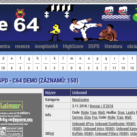
entra
recenze
inception64
HighScore
DSPD
literatura
obrá
d
e
f
g
h
i
k
l
m
n
o
p
q
r
s
t
----
----
----
----
----
----
----
----
----
----
----
----
----
----
----
----
10
4
3
3
1
5
3
2
9
6
3
5
2
11
15
15
SPD - C64 DEMO (ZÁZNAMŮ: 150)
Název
Unboxed
Kategorie
Nezařazeno
Vydal
3.11.2018 /
Bonzai /
X'2018
Code:
Ricky
,
Trap
,
Walt
, Hudba:
Drax
,
Laxity
,
Info
Carrion
,
Dize
,
Fox
, Code:
Ricky
,
Trap
,
Walt
,
Unboxed 4Pics
,
Unboxed DustBuster (8580)
,
(8580)
,
Unboxed Intro (8580)
,
Unboxed Kame
SID(y)
Koffein (8580)
,
Unboxed Pillars (8580)
,
Unbo