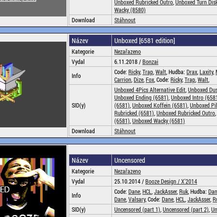
Unboxed Rubricked Outro
,
Unboxed Turn Dis
Wacky (8580)
Download
Stáhnout
Název
Unboxed [6581 edition]
Kategorie
Nezařazeno
Vydal
6.11.2018 /
Bonzai
Code:
Ricky
,
Trap
,
Walt
, Hudba:
Drax
,
Laxity
,
Info
Carrion
,
Dize
,
Fox
, Code:
Ricky
,
Trap
,
Walt
,
Unboxed 4Pics Alternative Edit
,
Unboxed Dus
Unboxed Ending (6581)
,
Unboxed Intro (658
SID(y)
(6581)
,
Unboxed Koffein (6581)
,
Unboxed Pil
Rubricked (6581)
,
Unboxed Rubricked Outro
(6581)
,
Unboxed Wacky (6581)
Download
Stáhnout
Název
Uncensored
Kategorie
Nezařazeno
Vydal
25.10.2014 /
Booze Design /
X'2014
Code:
Dane
,
HCL
,
JackAsser
,
Ruk
, Hudba:
Dan
Info
Dane
,
Valsary
, Code:
Dane
,
HCL
,
JackAsser
,
R
SID(y)
Uncensored (part 1)
,
Uncensored (part 2)
,
Un