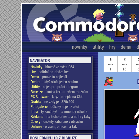
novinky
utility
hry
dema
d
a
c
NAVIGÁTOR
----
----
--
Novinky
- hlavně ze světa C64
1
15
Hry
- solidní databáze her
Dema
- pouze ta nejlepší
Dentra
- když stačí jeden soubor
Utility
- nejen pro práci a legraci
Recenze
- trocha textu o všem možném
PC Software
- když to nejde na C64
Grafika
- ne vždy jen 320x200
Fotogalerie
- důkazy nejen z akcí
Intra
- ty začátky! ... a mnohdy několik
Reklama
- na ticho dňies .. a na hry taky
Covery
- diskety zabalené v obrázku
Diskuze
- o všem, o ničem a tak
POSLEDNÍCH 10 Z DISKUZE