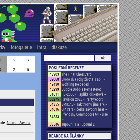
zky
fotogalerie
intra
diskuze
t
u
v
--
----
----
POSLEDNÍ RECENZE
3
2
5
48903
The Final ChessCard
52068
Skoro dva roky života s apli ~
49430
Wolfling Reloaded
48299
Bubble Bobble Remastered
51611
FD-2000 - Replika disketové ~
53275
Revision 2023 - Pártyreport
54855
8MIDAS - Tak trochu jiná ark ~
54016
GP Cars - česká závodní hra! ~
Přenosný Commodore 64 - uHel
54333
~
Code:
Antonio Savona
,
53546
Tupouni 1 a Tupouni 2
REAKCE NA ČLÁNKY