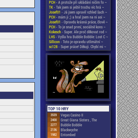
PCH
- A protože při ukládání ničím fo ~
TK
- Tak jsem si ještě trochu víc hrá ~
Josef01
- Já jsem upravil vzhled šach ~
PCH
- mám ji ;) a hral jsem na ni asi ~
Josef01
- Opravdu krásná práce, člově ~
PCH
- To je snad první, sociálně kons ~
Kokesch
- Super. Ale proč děkovat rod ~
LHS
- Vyšla hra Bubble Bobble: Lost C ~
Sillicon
- Toto je opravdu utlimátní ~
sc128
- Super práce! Děkuji. Chybí mi ~
TOP 10 HRY
3559
Vegas Casino II
2400
Great Giana Sisters , The
2277
Bubble Bobble
2136
Blackwyche
1982
Entombed