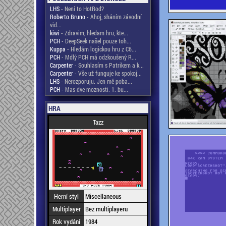
LHS
- Není to HotRod?
Roberto Bruno
- Ahoj, sháním závodní
vid...
kiwi
- Zdravim, hledam hru, kte...
PCH
- DeepSeek našel pouze toh...
Kuppa
- Hledám logickou hru z C6...
PCH
- Mdlý PCH má odzkoušený R...
Carpenter
- Souhlasím s Patrikem a k...
Carpenter
- Vše už funguje ke spokoj...
LHS
- Nerozporuju. Jen mě poba...
PCH
- Mas dve moznosti. 1. bu...
HRA
Tazz
Herní styl
Miscellaneous
Multiplayer
Bez multiplayeru
Rok vydání
1984