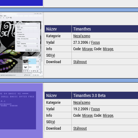
Název
Timanthes
Kategorie
Nezařazeno
Vydal
27.3.2006 /
Focus
Info
Code:
Mirage
, Code:
Mirage
,
SID(y)
Download
Stáhnout
Název
Timanthes 3.0 Beta
Kategorie
Nezařazeno
Vydal
19.2.2009 /
Focus
Info
Code:
Mirage
, Code:
Mirage
,
SID(y)
Download
Stáhnout