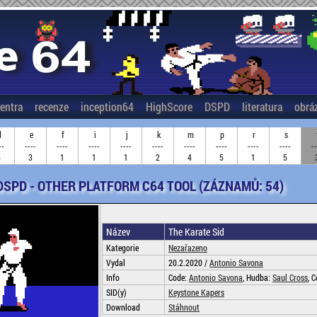
entra
recenze
inception64
HighScore
DSPD
literatura
obrá
d
e
f
i
j
k
m
p
r
s
--
----
----
----
----
----
----
----
----
----
--
5
3
1
1
1
2
4
5
1
5
DSPD - OTHER PLATFORM C64 TOOL (ZÁZNAMŮ: 54)
Název
The Karate Sid
Kategorie
Nezařazeno
Vydal
20.2.2020 /
Antonio Savona
Info
Code:
Antonio Savona
, Hudba:
Saul Cross
, 
SID(y)
Keystone Kapers
Download
Stáhnout