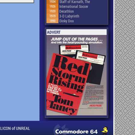
1934
Staff of Karnath, The
1926
International Soccer
1920
Decathlon
1919
3-D Labyrinth
1890
Dinky Doo
ADVERT
ILLICON of UNREAL