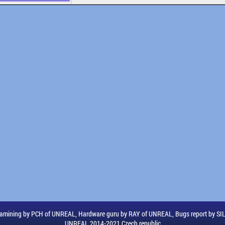
amining by PCH of UNREAL, Hardware guru by RAY of UNREAL, Bugs report by S
UNREAL 2014-2021 Czech republic