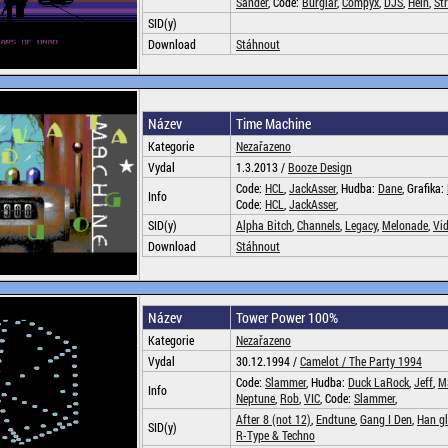
Sander
, Code:
Burglar
,
Compyx
,
DJS
,
Hein
,
St
SID(y)
Download
Stáhnout
Název
Time Machine
Kategorie
Nezařazeno
Vydal
1.3.2013 /
Booze Design
Code:
HCL
,
JackAsser
, Hudba:
Dane
, Grafika:
Info
Code:
HCL
,
JackAsser
,
SID(y)
Alpha Bitch
,
Channels
,
Legacy
,
Melonade
,
Vi
Download
Stáhnout
Název
Tower Power 100%
Kategorie
Nezařazeno
Vydal
30.12.1994 /
Camelot /
The Party 1994
Code:
Slammer
, Hudba:
Duck LaRock
,
Jeff
,
M
Info
Neptune
,
Rob
,
VIC
, Code:
Slammer
,
After 8 (not 12)
,
Endtune
,
Gang I Den
,
Han g
SID(y)
R-Type & Techno