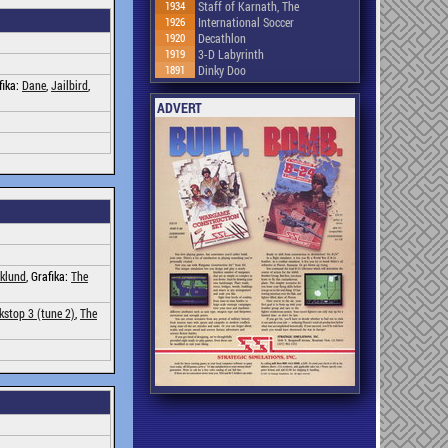
1934
Staff of Karnath, The
1926
International Soccer
1920
Decathlon
1919
3-D Labyrinth
1891
Dinky Doo
fika:
Dane
,
Jailbird
,
ADVERT
klund
, Grafika:
The
kstop 3 (tune 2)
,
The