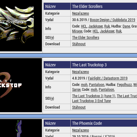
Název
The Elder Scrollers
Kategorie
Nezařazeno
Vydal
30.6.2019 /
Booze Design /
Gubbdata 2019
Code:
HCL
,
JackAsser
,
Ruk
, Hudba:
Dane
, Gra
Info
Mirage
, Code:
HCL
,
JackAsser
,
Ruk
,
SID(y)
The Elder Scrollers
Download
Stáhnout
Název
The Last Truckstop 3
Kategorie
Nezařazeno
Vydal
4.8.2019 /
Fairlight /
Datastorm 2019
Code:
moh
,
Pantaloon
, Hudba:
Fegolhuzz
,
Wi
Info
Sarge
, Code:
moh
,
Pantaloon
,
The Last Truckstop 3 (tune 1)
,
The Last Truc
SID(y)
Last Truckstop 3 End Tune
Download
Stáhnout
Název
The Phoenix Code
Kategorie
Nezařazeno
Vydal
29.10.2016 /
Bonzai /
X'2016