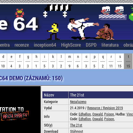
entra
recenze
inception64
HighScore
DSPD
literatura
obrá
d
e
f
g
h
i
k
l
m
n
o
p
q
r
s
t
----
----
----
----
----
----
----
----
----
----
----
----
----
----
----
----
10
4
3
3
1
5
3
2
9
6
3
5
2
11
15
15
 C64 DEMO (ZÁZNAMŮ: 150)
Název
The 21st
Kategorie
Nezařazeno
Vydal
21.4.2019 /
Resource /
Revision 2019
Code:
Edhellon
,
Oswald
,
Poison
, Hudba:
Vinc
Info
Code:
Edhellon
,
Oswald
,
Poison
,
SID(y)
The 21st
Download
Stáhnout