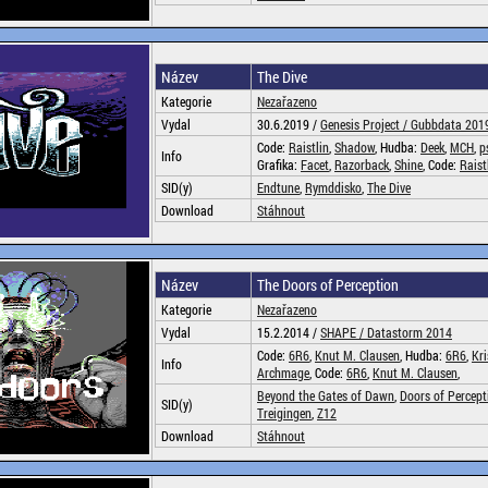
Název
The Dive
Kategorie
Nezařazeno
Vydal
30.6.2019 /
Genesis Project /
Gubbdata 201
Code:
Raistlin
,
Shadow
, Hudba:
Deek
,
MCH
,
p
Info
Grafika:
Facet
,
Razorback
,
Shine
, Code:
Raist
SID(y)
Endtune
,
Rymddisko
,
The Dive
Download
Stáhnout
Název
The Doors of Perception
Kategorie
Nezařazeno
Vydal
15.2.2014 /
SHAPE /
Datastorm 2014
Code:
6R6
,
Knut M. Clausen
, Hudba:
6R6
,
Kri
Info
Archmage
, Code:
6R6
,
Knut M. Clausen
,
Beyond the Gates of Dawn
,
Doors of Percept
SID(y)
Treigingen
,
Z12
Download
Stáhnout