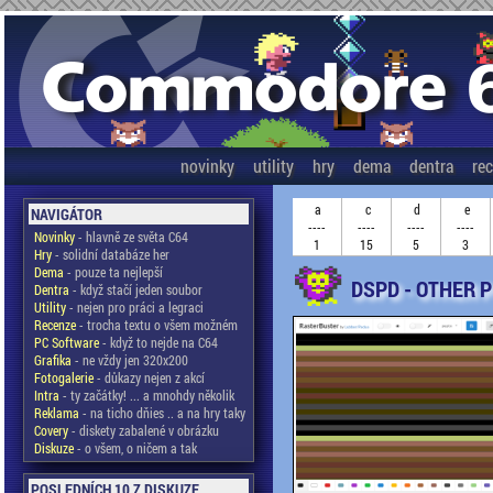
novinky
utility
hry
dema
dentra
re
a
c
d
e
NAVIGÁTOR
----
----
----
----
Novinky
- hlavně ze světa C64
1
15
5
3
Hry
- solidní databáze her
Dema
- pouze ta nejlepší
DSPD - OTHER 
Dentra
- když stačí jeden soubor
Utility
- nejen pro práci a legraci
Recenze
- trocha textu o všem možném
PC Software
- když to nejde na C64
Grafika
- ne vždy jen 320x200
Fotogalerie
- důkazy nejen z akcí
Intra
- ty začátky! ... a mnohdy několik
Reklama
- na ticho dňies .. a na hry taky
Covery
- diskety zabalené v obrázku
Diskuze
- o všem, o ničem a tak
POSLEDNÍCH 10 Z DISKUZE