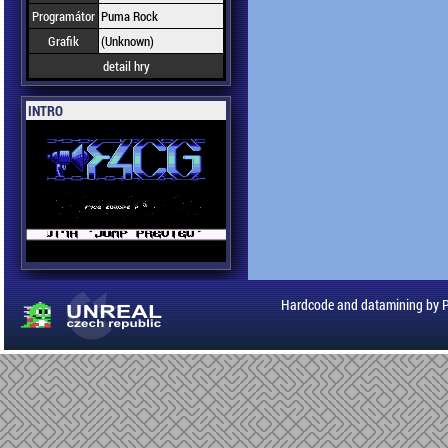
Programátor
Puma Rock
Grafik
(Unknown)
detail hry
INTRO
Hardcode and datamining by 