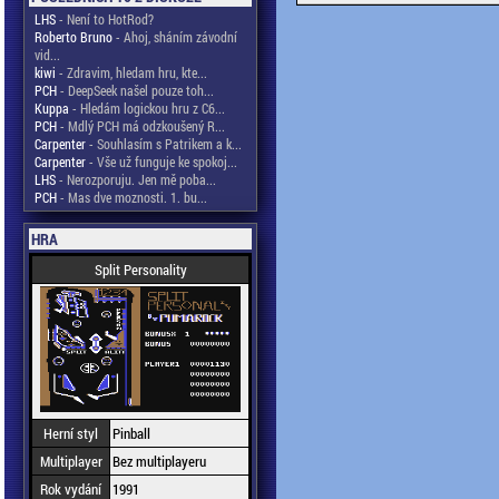
LHS
- Není to HotRod?
Roberto Bruno
- Ahoj, sháním závodní
vid...
kiwi
- Zdravim, hledam hru, kte...
PCH
- DeepSeek našel pouze toh...
Kuppa
- Hledám logickou hru z C6...
PCH
- Mdlý PCH má odzkoušený R...
Carpenter
- Souhlasím s Patrikem a k...
Carpenter
- Vše už funguje ke spokoj...
LHS
- Nerozporuju. Jen mě poba...
PCH
- Mas dve moznosti. 1. bu...
HRA
Split Personality
Herní styl
Pinball
Multiplayer
Bez multiplayeru
Rok vydání
1991