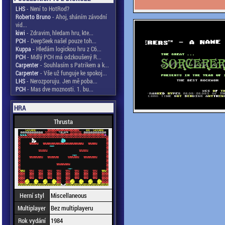
LHS
- Není to HotRod?
Roberto Bruno
- Ahoj, sháním závodní
vid...
kiwi
- Zdravim, hledam hru, kte...
PCH
- DeepSeek našel pouze toh...
Kuppa
- Hledám logickou hru z C6...
PCH
- Mdlý PCH má odzkoušený R...
Carpenter
- Souhlasím s Patrikem a k...
Carpenter
- Vše už funguje ke spokoj...
LHS
- Nerozporuju. Jen mě poba...
PCH
- Mas dve moznosti. 1. bu...
HRA
Thrusta
Herní styl
Miscellaneous
Multiplayer
Bez multiplayeru
Rok vydání
1984