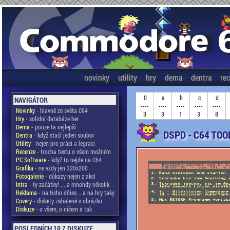
novinky
utility
hry
dema
dentra
re
0
a
b
c
d
NAVIGÁTOR
----
----
----
----
----
Novinky
- hlavně ze světa C64
3
3
1
3
8
Hry
- solidní databáze her
Dema
- pouze ta nejlepší
DSPD - C64 TOO
Dentra
- když stačí jeden soubor
Utility
- nejen pro práci a legraci
Recenze
- trocha textu o všem možném
PC Software
- když to nejde na C64
Grafika
- ne vždy jen 320x200
Fotogalerie
- důkazy nejen z akcí
Intra
- ty začátky! ... a mnohdy několik
Reklama
- na ticho dňies .. a na hry taky
Covery
- diskety zabalené v obrázku
Diskuze
- o všem, o ničem a tak
POSLEDNÍCH 10 Z DISKUZE