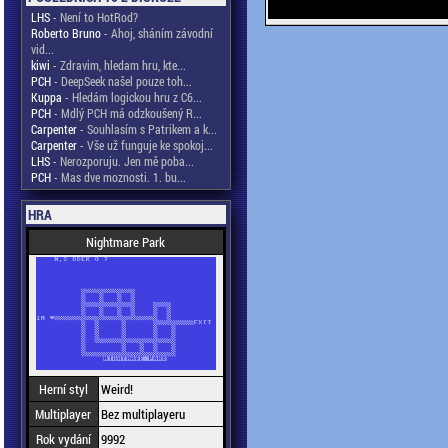
LHS
- Není to HotRod?
Roberto Bruno
- Ahoj, sháním závodní
vid...
kiwi
- Zdravim, hledam hru, kte...
PCH
- DeepSeek našel pouze toh...
Kuppa
- Hledám logickou hru z C6...
PCH
- Mdlý PCH má odzkoušený R...
Carpenter
- Souhlasím s Patrikem a k...
Carpenter
- Vše už funguje ke spokoj...
LHS
- Nerozporuju. Jen mě poba...
PCH
- Mas dve moznosti. 1. bu...
HRA
Nightmare Park
Herní styl
Weird!
Multiplayer
Bez multiplayeru
Rok vydání
9992