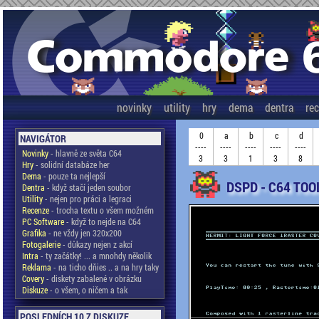
novinky
utility
hry
dema
dentra
re
0
a
b
c
d
NAVIGÁTOR
----
----
----
----
----
Novinky
- hlavně ze světa C64
3
3
1
3
8
Hry
- solidní databáze her
Dema
- pouze ta nejlepší
DSPD - C64 TOO
Dentra
- když stačí jeden soubor
Utility
- nejen pro práci a legraci
Recenze
- trocha textu o všem možném
PC Software
- když to nejde na C64
Grafika
- ne vždy jen 320x200
Fotogalerie
- důkazy nejen z akcí
Intra
- ty začátky! ... a mnohdy několik
Reklama
- na ticho dňies .. a na hry taky
Covery
- diskety zabalené v obrázku
Diskuze
- o všem, o ničem a tak
POSLEDNÍCH 10 Z DISKUZE