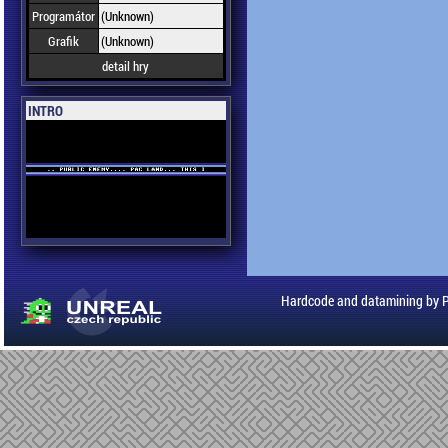
Programátor
(Unknown)
Grafik
(Unknown)
detail hry
INTRO
Hardcode and datamining by 