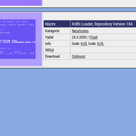
Název
Krill's Loader, Repository Version 184
Kategorie
Nezařazeno
Vydal
24.3.2020 /
Plush
Info
Code:
Krill
, Code:
Krill
,
SID(y)
Download
Stáhnout