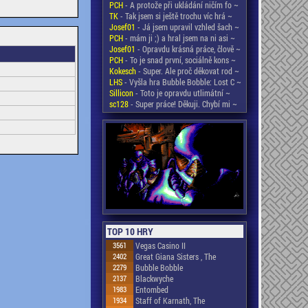
PCH
- A protože při ukládání ničím fo ~
TK
- Tak jsem si ještě trochu víc hrá ~
Josef01
- Já jsem upravil vzhled šach ~
PCH
- mám ji ;) a hral jsem na ni asi ~
Josef01
- Opravdu krásná práce, člově ~
PCH
- To je snad první, sociálně kons ~
Kokesch
- Super. Ale proč děkovat rod ~
LHS
- Vyšla hra Bubble Bobble: Lost C ~
Sillicon
- Toto je opravdu utlimátní ~
sc128
- Super práce! Děkuji. Chybí mi ~
TOP 10 HRY
3561
Vegas Casino II
2402
Great Giana Sisters , The
2279
Bubble Bobble
2137
Blackwyche
1983
Entombed
1934
Staff of Karnath, The