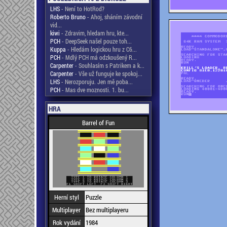
LHS
- Není to HotRod?
Roberto Bruno
- Ahoj, sháním závodní
vid...
kiwi
- Zdravim, hledam hru, kte...
PCH
- DeepSeek našel pouze toh...
Kuppa
- Hledám logickou hru z C6...
PCH
- Mdlý PCH má odzkoušený R...
Carpenter
- Souhlasím s Patrikem a k...
Carpenter
- Vše už funguje ke spokoj...
LHS
- Nerozporuju. Jen mě poba...
PCH
- Mas dve moznosti. 1. bu...
HRA
Barrel of Fun
Herní styl
Puzzle
Multiplayer
Bez multiplayeru
Rok vydání
1984