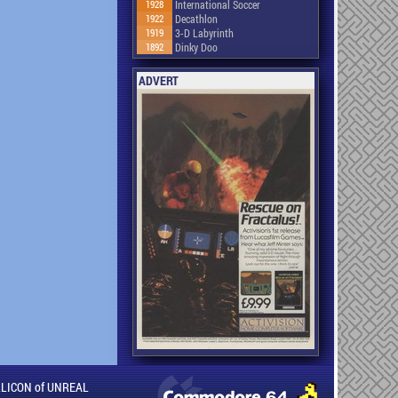
1928
International Soccer
1922
Decathlon
1919
3-D Labyrinth
1892
Dinky Doo
ADVERT
ILLICON of UNREAL