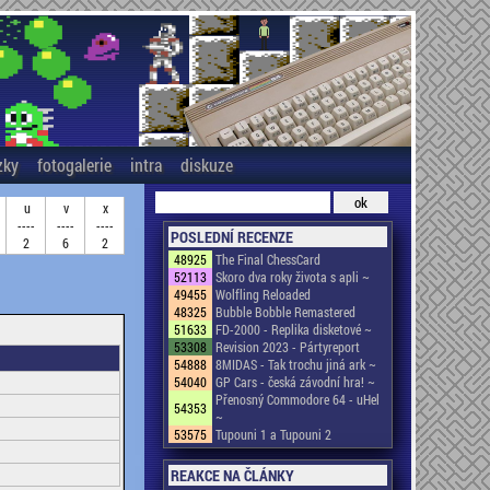
zky
fotogalerie
intra
diskuze
u
v
x
----
----
----
POSLEDNÍ RECENZE
2
6
2
48925
The Final ChessCard
52113
Skoro dva roky života s apli ~
49455
Wolfling Reloaded
48325
Bubble Bobble Remastered
51633
FD-2000 - Replika disketové ~
53308
Revision 2023 - Pártyreport
54888
8MIDAS - Tak trochu jiná ark ~
54040
GP Cars - česká závodní hra! ~
Přenosný Commodore 64 - uHel
54353
~
53575
Tupouni 1 a Tupouni 2
REAKCE NA ČLÁNKY