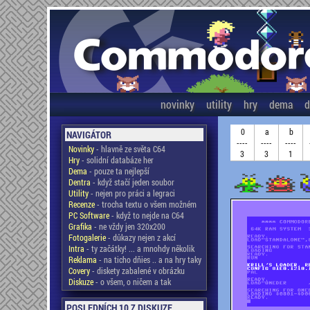
novinky
utility
hry
dema
d
0
a
b
NAVIGÁTOR
----
----
----
Novinky
- hlavně ze světa C64
3
3
1
Hry
- solidní databáze her
Dema
- pouze ta nejlepší
Dentra
- když stačí jeden soubor
Utility
- nejen pro práci a legraci
Recenze
- trocha textu o všem možném
PC Software
- když to nejde na C64
Grafika
- ne vždy jen 320x200
Fotogalerie
- důkazy nejen z akcí
Intra
- ty začátky! ... a mnohdy několik
Reklama
- na ticho dňies .. a na hry taky
Covery
- diskety zabalené v obrázku
Diskuze
- o všem, o ničem a tak
POSLEDNÍCH 10 Z DISKUZE