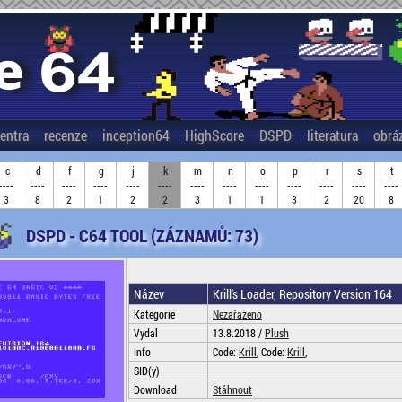
entra
recenze
inception64
HighScore
DSPD
literatura
obrá
c
d
f
g
j
k
m
n
o
p
r
s
t
----
----
----
----
----
----
----
----
----
----
----
----
----
3
8
2
1
2
2
3
1
1
3
2
20
8
DSPD - C64 TOOL (ZÁZNAMŮ: 73)
Název
Krill's Loader, Repository Version 164
Kategorie
Nezařazeno
Vydal
13.8.2018 /
Plush
Info
Code:
Krill
, Code:
Krill
,
SID(y)
Download
Stáhnout