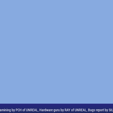
amining by PCH of UNREAL, Hardware guru by RAY of UNREAL, Bugs report by S