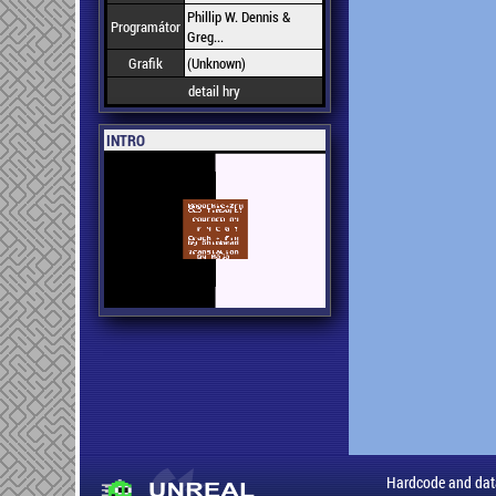
Phillip W. Dennis &
Programátor
Greg...
Grafik
(Unknown)
detail hry
INTRO
Hardcode and dat