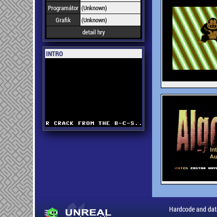
Programátor
(Unknown)
Grafik
(Unknown)
detail hry
INTRO
Hardcode and dat