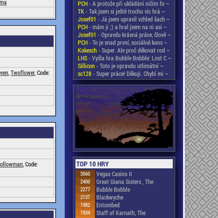
uma
PCH
- A protože při ukládání ničím fo ~
TK
- Tak jsem si ještě trochu víc hrá ~
Josef01
- Já jsem upravil vzhled šach ~
PCH
- mám ji ;) a hral jsem na ni asi ~
Josef01
- Opravdu krásná práce, člově ~
PCH
- To je snad první, sociálně kons ~
Kokesch
- Super. Ale proč děkovat rod ~
LHS
- Vyšla hra Bubble Bobble: Lost C ~
Sillicon
- Toto je opravdu utlimátní ~
even
,
Twoflower
, Code:
sc128
- Super práce! Děkuji. Chybí mi ~
TOP 10 HRY
ollowman
, Code:
3560
Vegas Casino II
2400
Great Giana Sisters , The
2277
Bubble Bobble
2137
Blackwyche
1982
Entombed
1934
Staff of Karnath, The