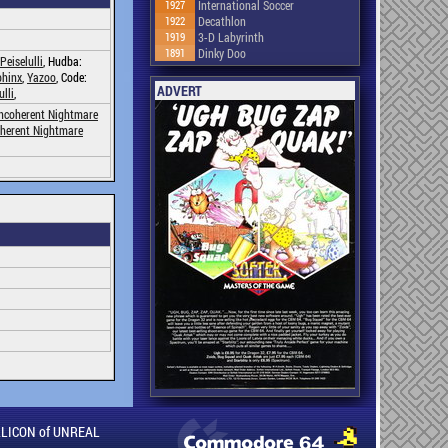
1927
International Soccer
1922
Decathlon
1919
3-D Labyrinth
1891
Dinky Doo
Peiselulli
, Hudba:
phinx
,
Yazoo
, Code:
ADVERT
ulli
,
Incoherent Nightmare
oherent Nightmare
ILLICON of UNREAL