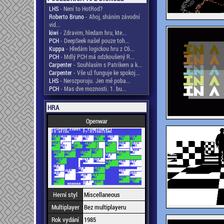
LHS
- Není to HotRod?
Roberto Bruno
- Ahoj, sháním závodní
vid...
kiwi
- Zdravim, hledam hru, kte...
PCH
- DeepSeek našel pouze toh...
Kuppa
- Hledám logickou hru z C6...
PCH
- Mdlý PCH má odzkoušený R...
Carpenter
- Souhlasím s Patrikem a k...
Carpenter
- Vše už funguje ke spokoj...
LHS
- Nerozporuju. Jen mě poba...
PCH
- Mas dve moznosti. 1. bu...
HRA
Openwar
Herní styl
Miscellaneous
Multiplayer
Bez multiplayeru
Rok vydání
1985