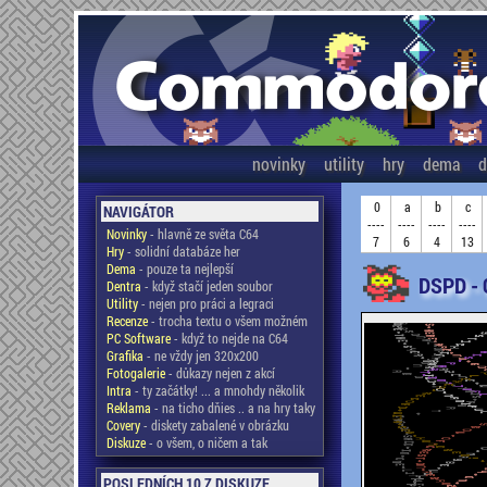
novinky
utility
hry
dema
d
0
a
b
c
NAVIGÁTOR
----
----
----
----
Novinky
- hlavně ze světa C64
7
6
4
13
Hry
- solidní databáze her
Dema
- pouze ta nejlepší
DSPD -
Dentra
- když stačí jeden soubor
Utility
- nejen pro práci a legraci
Recenze
- trocha textu o všem možném
PC Software
- když to nejde na C64
Grafika
- ne vždy jen 320x200
Fotogalerie
- důkazy nejen z akcí
Intra
- ty začátky! ... a mnohdy několik
Reklama
- na ticho dňies .. a na hry taky
Covery
- diskety zabalené v obrázku
Diskuze
- o všem, o ničem a tak
POSLEDNÍCH 10 Z DISKUZE