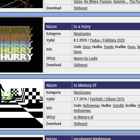
Satan
,
No Where
,
Passion
,
Summer...
,
The P
Download
Stáhnout
Název
In a Hurry
Kategorie
Nezařazeno
Vydal
8.2.2020 /
Padua /
Fjälldata 2020
Code:
Dano
, Hudba:
Toggle
, Grafika:
Dano
,
S
Info
Dano
,
SID(y)
Nappy Go Lucky
Download
Stáhnout
Název
In Memory Of
Kategorie
Nezařazeno
Vydal
2.7.2016 /
Fairlight /
Edison 2016
Code:
Hollowman
, Hudba:
Goto80
, Grafika:
H
Info
Hollowman
,
SID(y)
In Memory of
Download
Stáhnout
Název
Incoherent Nightmare