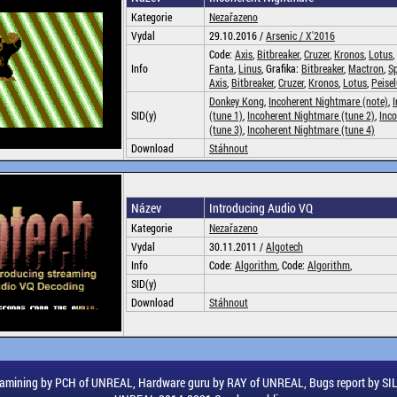
Kategorie
Nezařazeno
Vydal
29.10.2016 /
Arsenic /
X'2016
Code:
Axis
,
Bitbreaker
,
Cruzer
,
Kronos
,
Lotus
,
Info
Fanta
,
Linus
, Grafika:
Bitbreaker
,
Mactron
,
S
Axis
,
Bitbreaker
,
Cruzer
,
Kronos
,
Lotus
,
Peisel
Donkey Kong
,
Incoherent Nightmare (note)
,
SID(y)
(tune 1)
,
Incoherent Nightmare (tune 2)
,
Inc
(tune 3)
,
Incoherent Nightmare (tune 4)
Download
Stáhnout
Název
Introducing Audio VQ
Kategorie
Nezařazeno
Vydal
30.11.2011 /
Algotech
Info
Code:
Algorithm
, Code:
Algorithm
,
SID(y)
Download
Stáhnout
amining by PCH of UNREAL, Hardware guru by RAY of UNREAL, Bugs report by S