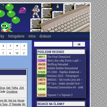
zky
fotogalerie
intra
diskuze
u
v
w
x
----
----
----
----
POSLEDNÍ RECENZE
7
4
10
2
48911
The Final ChessCard
52085
Skoro dva roky života s apli ~
49439
Wolfling Reloaded
48315
Bubble Bobble Remastered
51620
FD-2000 - Replika disketové ~
53287
Revision 2023 - Pártyreport
54874
8MIDAS - Tak trochu jiná ark ~
54022
GP Cars - česká závodní hra! ~
Přenosný Commodore 64 - uHel
Drax
,
Geir Tjelta
,
JCH
,
54340
~
 Code:
Crossbow
,
53559
Tupouni 1 a Tupouni 2
vy Hit
,
Hot Ice
,
House
REAKCE NA ČLÁNKY
am Tune
,
JT Remake
,
Mr.