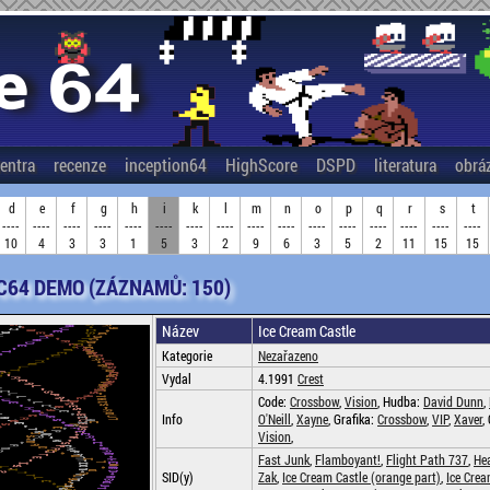
entra
recenze
inception64
HighScore
DSPD
literatura
obrá
d
e
f
g
h
i
k
l
m
n
o
p
q
r
s
t
----
----
----
----
----
----
----
----
----
----
----
----
----
----
----
----
10
4
3
3
1
5
3
2
9
6
3
5
2
11
15
15
 C64 DEMO (ZÁZNAMŮ: 150)
Název
Ice Cream Castle
Kategorie
Nezařazeno
Vydal
4.1991
Crest
Code:
Crossbow
,
Vision
, Hudba:
David Dunn
,
Info
O'Neill
,
Xayne
, Grafika:
Crossbow
,
VIP
,
Xaver
,
Vision
,
Fast Junk
,
Flamboyant!
,
Flight Path 737
,
Hea
SID(y)
Zak
,
Ice Cream Castle (orange part)
,
Ice Cre