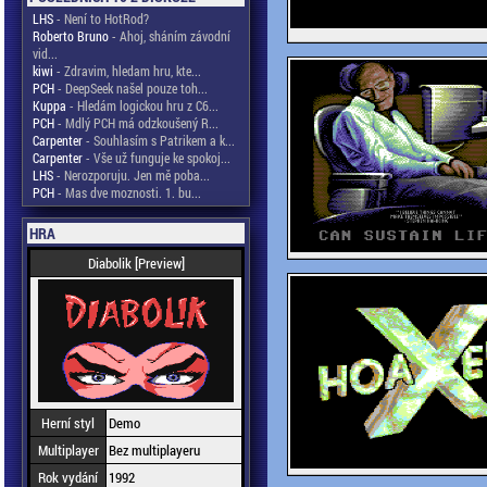
LHS
- Není to HotRod?
Roberto Bruno
- Ahoj, sháním závodní
vid...
kiwi
- Zdravim, hledam hru, kte...
PCH
- DeepSeek našel pouze toh...
Kuppa
- Hledám logickou hru z C6...
PCH
- Mdlý PCH má odzkoušený R...
Carpenter
- Souhlasím s Patrikem a k...
Carpenter
- Vše už funguje ke spokoj...
LHS
- Nerozporuju. Jen mě poba...
PCH
- Mas dve moznosti. 1. bu...
HRA
Diabolik [Preview]
Herní styl
Demo
Multiplayer
Bez multiplayeru
Rok vydání
1992