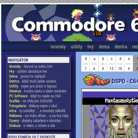
novinky
utility
hry
dema
dentra
re
0
a
b
c
d
e
NAVIGÁTOR
----
----
----
----
----
----
--
Novinky
- hlavně ze světa C64
7
6
4
13
10
4
Hry
- solidní databáze her
Dema
- pouze ta nejlepší
DSPD - C6
Dentra
- když stačí jeden soubor
Utility
- nejen pro práci a legraci
Recenze
- trocha textu o všem možném
PC Software
- když to nejde na C64
Grafika
- ne vždy jen 320x200
Fotogalerie
- důkazy nejen z akcí
Intra
- ty začátky! ... a mnohdy několik
Reklama
- na ticho dňies .. a na hry taky
Covery
- diskety zabalené v obrázku
Diskuze
- o všem, o ničem a tak
POSLEDNÍCH 10 Z DISKUZE