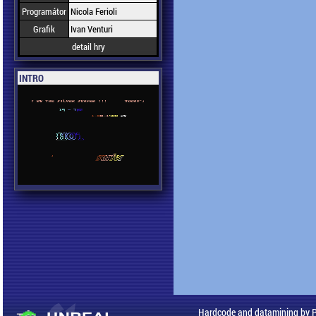
Programátor
Nicola Ferioli
Grafik
Ivan Venturi
detail hry
INTRO
Hardcode and datamining by 