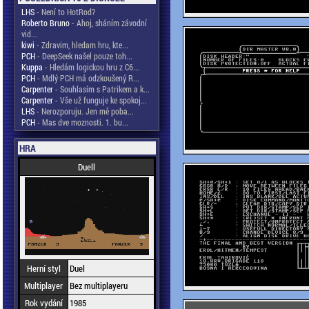
LHS
- Není to HotRod?
Roberto Bruno
- Ahoj, sháním závodní
vid...
kiwi
- Zdravim, hledam hru, kte...
PCH
- DeepSeek našel pouze toh...
Kuppa
- Hledám logickou hru z C6...
PCH
- Mdlý PCH má odzkoušený R...
Carpenter
- Souhlasím s Patrikem a k...
Carpenter
- Vše už funguje ke spokoj...
LHS
- Nerozporuju. Jen mě poba...
PCH
- Mas dve moznosti. 1. bu...
HRA
Duell
Herní styl
Duel
Multiplayer
Bez multiplayeru
Rok vydání
1985