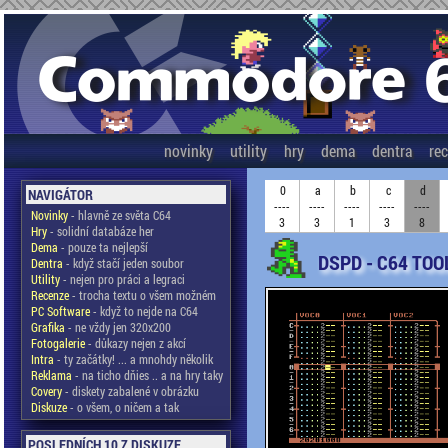
novinky
utility
hry
dema
dentra
re
0
a
b
c
d
NAVIGÁTOR
----
----
----
----
----
Novinky
- hlavně ze světa C64
3
3
1
3
8
Hry
- solidní databáze her
Dema
- pouze ta nejlepší
DSPD - C64 TOO
Dentra
- když stačí jeden soubor
Utility
- nejen pro práci a legraci
Recenze
- trocha textu o všem možném
PC Software
- když to nejde na C64
Grafika
- ne vždy jen 320x200
Fotogalerie
- důkazy nejen z akcí
Intra
- ty začátky! ... a mnohdy několik
Reklama
- na ticho dňies .. a na hry taky
Covery
- diskety zabalené v obrázku
Diskuze
- o všem, o ničem a tak
POSLEDNÍCH 10 Z DISKUZE