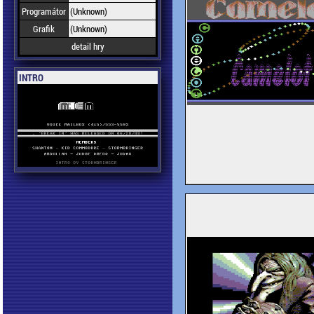
Programátor
(Unknown)
Grafik
(Unknown)
detail hry
INTRO