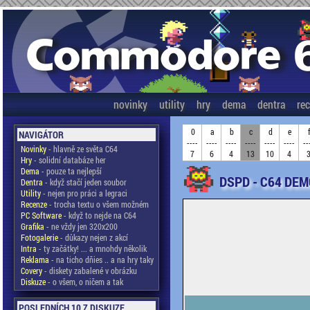
novinky
utility
hry
dema
dentra
re
0
a
b
c
d
e
NAVIGÁTOR
----
----
----
----
----
----
--
Novinky
- hlavně ze světa C64
7
6
4
13
10
4
Hry
- solidní databáze her
Dema
- pouze ta nejlepší
DSPD - C64 DEM
Dentra
- když stačí jeden soubor
Utility
- nejen pro práci a legraci
Recenze
- trocha textu o všem možném
PC Software
- když to nejde na C64
Grafika
- ne vždy jen 320x200
Fotogalerie
- důkazy nejen z akcí
Intra
- ty začátky! ... a mnohdy několik
Reklama
- na ticho dňies .. a na hry taky
Covery
- diskety zabalené v obrázku
Diskuze
- o všem, o ničem a tak
POSLEDNÍCH 10 Z DISKUZE