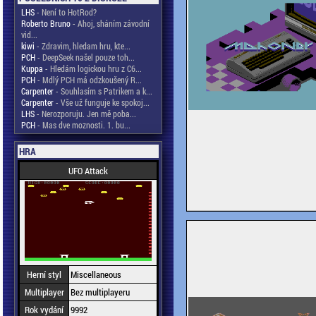
LHS
- Není to HotRod?
Roberto Bruno
- Ahoj, sháním závodní
vid...
kiwi
- Zdravim, hledam hru, kte...
PCH
- DeepSeek našel pouze toh...
Kuppa
- Hledám logickou hru z C6...
PCH
- Mdlý PCH má odzkoušený R...
Carpenter
- Souhlasím s Patrikem a k...
Carpenter
- Vše už funguje ke spokoj...
LHS
- Nerozporuju. Jen mě poba...
PCH
- Mas dve moznosti. 1. bu...
HRA
UFO Attack
Herní styl
Miscellaneous
Multiplayer
Bez multiplayeru
Rok vydání
9992