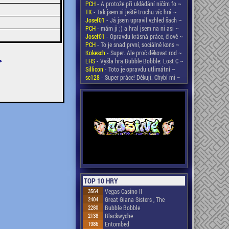
PCH
- A protože při ukládání ničím fo ~
TK
- Tak jsem si ještě trochu víc hrá ~
Josef01
- Já jsem upravil vzhled šach ~
PCH
- mám ji ;) a hral jsem na ni asi ~
Josef01
- Opravdu krásná práce, člově ~
PCH
- To je snad první, sociálně kons ~
Kokesch
- Super. Ale proč děkovat rod ~
>
LHS
- Vyšla hra Bubble Bobble: Lost C ~
Sillicon
- Toto je opravdu utlimátní ~
sc128
- Super práce! Děkuji. Chybí mi ~
TOP 10 HRY
3564
Vegas Casino II
2404
Great Giana Sisters , The
2280
Bubble Bobble
2138
Blackwyche
1986
Entombed