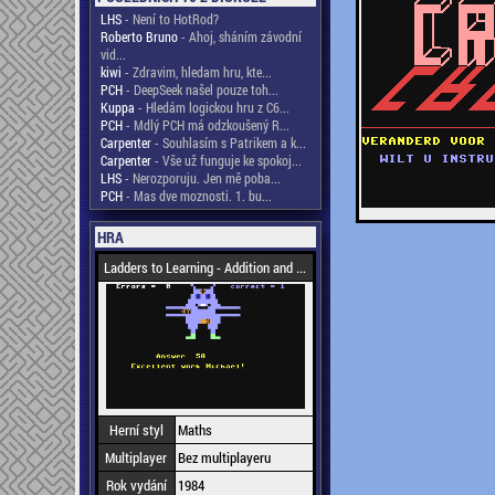
LHS
- Není to HotRod?
Roberto Bruno
- Ahoj, sháním závodní
vid...
kiwi
- Zdravim, hledam hru, kte...
PCH
- DeepSeek našel pouze toh...
Kuppa
- Hledám logickou hru z C6...
PCH
- Mdlý PCH má odzkoušený R...
Carpenter
- Souhlasím s Patrikem a k...
Carpenter
- Vše už funguje ke spokoj...
LHS
- Nerozporuju. Jen mě poba...
PCH
- Mas dve moznosti. 1. bu...
HRA
Ladders to Learning - Addition and ...
Herní styl
Maths
Multiplayer
Bez multiplayeru
Rok vydání
1984