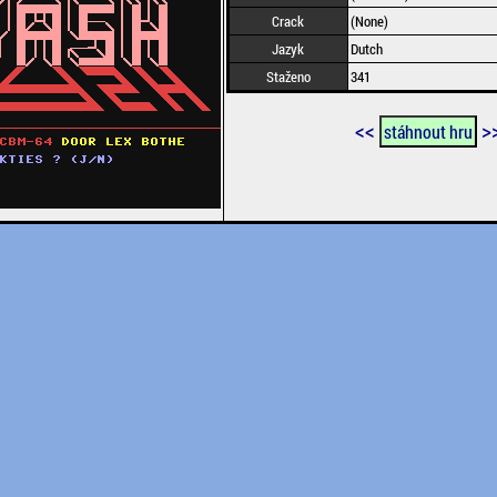
Crack
(None)
Jazyk
Dutch
Staženo
341
<<
>
stáhnout hru