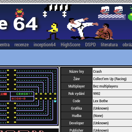
entra
recenze
inception64
HighScore
DSPD
literatura
obrá
Název hry
Crash
Žánr
Collect'em Up (Racing)
Multiplayer
Bez multiplayeru
Rok vydání
9992
Code
Lex Bothe
Grafika
(Unknown)
Hudba
(None)
Developer
(Unknown)
Publisher
(Unknown)