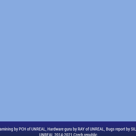
amining by PCH of UNREAL, Hardware guru by RAY of UNREAL, Bugs report by S
UNREAL 2014-2021 Czech republic