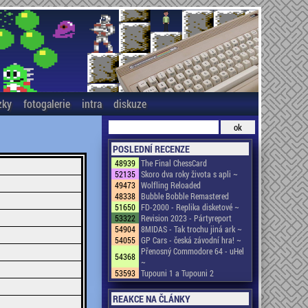
zky
fotogalerie
intra
diskuze
POSLEDNÍ RECENZE
48939
The Final ChessCard
52135
Skoro dva roky života s apli ~
49473
Wolfling Reloaded
48338
Bubble Bobble Remastered
51650
FD-2000 - Replika disketové ~
53322
Revision 2023 - Pártyreport
54904
8MIDAS - Tak trochu jiná ark ~
54055
GP Cars - česká závodní hra! ~
Přenosný Commodore 64 - uHel
54368
~
53593
Tupouni 1 a Tupouni 2
REAKCE NA ČLÁNKY