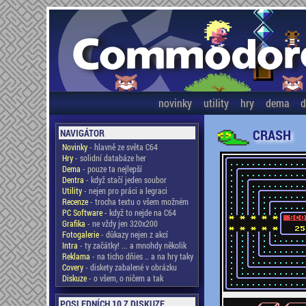
novinky
utility
hry
dema
d
CRASH
NAVIGÁTOR
Novinky
- hlavně ze světa C64
Hry
- solidní databáze her
Dema
- pouze ta nejlepší
Dentra
- když stačí jeden soubor
Utility
- nejen pro práci a legraci
Recenze
- trocha textu o všem možném
PC Software
- když to nejde na C64
Grafika
- ne vždy jen 320x200
Fotogalerie
- důkazy nejen z akcí
Intra
- ty začátky! ... a mnohdy několik
Reklama
- na ticho dňies .. a na hry taky
Covery
- diskety zabalené v obrázku
Diskuze
- o všem, o ničem a tak
POSLEDNÍCH 10 Z DISKUZE