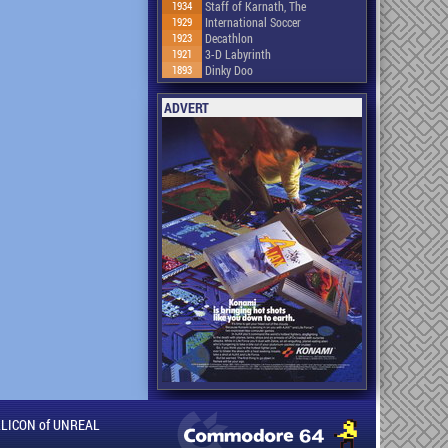
1934
Staff of Karnath, The
1929
International Soccer
1923
Decathlon
1921
3-D Labyrinth
1893
Dinky Doo
ADVERT
ILLICON of UNREAL