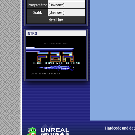
Programátor
(Unknown)
Grafik
(Unknown)
detail hry
INTRO
Hardcode and dat