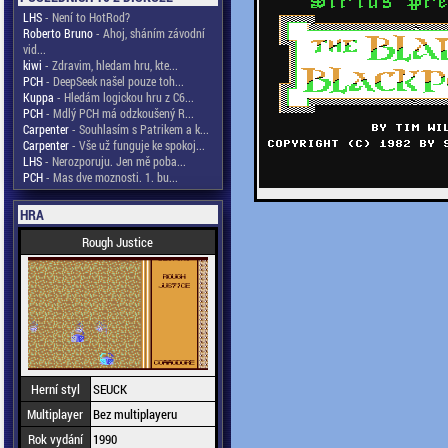
LHS
- Není to HotRod?
Roberto Bruno
- Ahoj, sháním závodní
vid...
kiwi
- Zdravim, hledam hru, kte...
PCH
- DeepSeek našel pouze toh...
Kuppa
- Hledám logickou hru z C6...
PCH
- Mdlý PCH má odzkoušený R...
Carpenter
- Souhlasím s Patrikem a k...
Carpenter
- Vše už funguje ke spokoj...
LHS
- Nerozporuju. Jen mě poba...
PCH
- Mas dve moznosti. 1. bu...
HRA
Rough Justice
Herní styl
SEUCK
Multiplayer
Bez multiplayeru
Rok vydání
1990