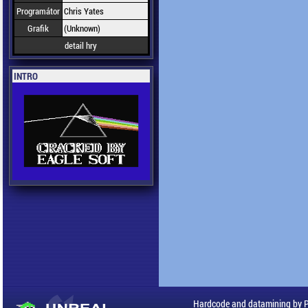
Programátor
Chris Yates
Grafik
(Unknown)
detail hry
INTRO
Hardcode and datamining by 