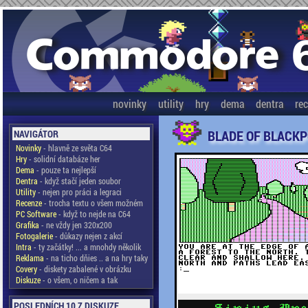
novinky
utility
hry
dema
dentra
re
BLADE OF BLACKP
NAVIGÁTOR
Novinky
- hlavně ze světa C64
Hry
- solidní databáze her
Dema
- pouze ta nejlepší
Dentra
- když stačí jeden soubor
Utility
- nejen pro práci a legraci
Recenze
- trocha textu o všem možném
PC Software
- když to nejde na C64
Grafika
- ne vždy jen 320x200
Fotogalerie
- důkazy nejen z akcí
Intra
- ty začátky! ... a mnohdy několik
Reklama
- na ticho dňies .. a na hry taky
Covery
- diskety zabalené v obrázku
Diskuze
- o všem, o ničem a tak
POSLEDNÍCH 10 Z DISKUZE