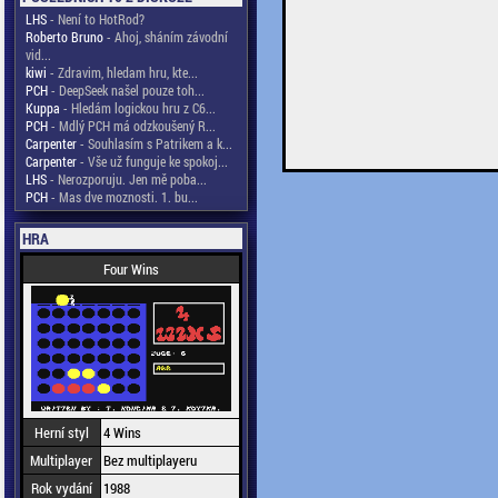
LHS
- Není to HotRod?
Roberto Bruno
- Ahoj, sháním závodní
vid...
kiwi
- Zdravim, hledam hru, kte...
PCH
- DeepSeek našel pouze toh...
Kuppa
- Hledám logickou hru z C6...
PCH
- Mdlý PCH má odzkoušený R...
Carpenter
- Souhlasím s Patrikem a k...
Carpenter
- Vše už funguje ke spokoj...
LHS
- Nerozporuju. Jen mě poba...
PCH
- Mas dve moznosti. 1. bu...
HRA
Four Wins
Herní styl
4 Wins
Multiplayer
Bez multiplayeru
Rok vydání
1988