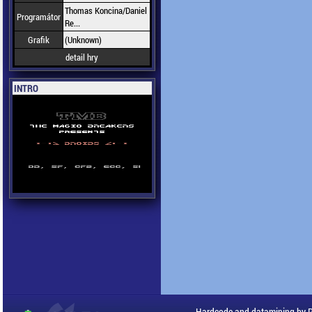
Thomas Koncina/Daniel
Programátor
Re...
Grafik
(Unknown)
detail hry
INTRO
Hardcode and datamining by 