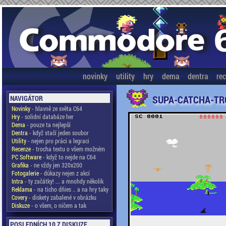
novinky
utility
hry
dema
dentra
re
SUPA-CATCHA-TR
NAVIGÁTOR
Novinky
- hlavně ze světa C64
Hry
- solidní databáze her
Dema
- pouze ta nejlepší
Dentra
- když stačí jeden soubor
Utility
- nejen pro práci a legraci
Recenze
- trocha textu o všem možném
PC Software
- když to nejde na C64
Grafika
- ne vždy jen 320x200
Fotogalerie
- důkazy nejen z akcí
Intra
- ty začátky! ... a mnohdy několik
Reklama
- na ticho dňies .. a na hry taky
Covery
- diskety zabalené v obrázku
Diskuze
- o všem, o ničem a tak
POSLEDNÍCH 10 Z DISKUZE