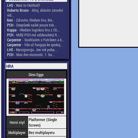
LHS
- Není to HotRod?
Roberto Bruno
- Ahoj, sháním závodní
vid...
kiwi
- Zdravim, hledam hru, kte...
PCH
- DeepSeek našel pouze toh...
Kuppa
- Hledám logickou hru z C6...
PCH
- Mdlý PCH má odzkoušený R...
Carpenter
- Souhlasím s Patrikem a k...
Carpenter
- Vše už funguje ke spokoj...
LHS
- Nerozporuju. Jen mě poba...
PCH
- Mas dve moznosti. 1. bu...
HRA
Dino Eggs
Platformer (Single
Herní styl
Screen)
Multiplayer
Bez multiplayeru