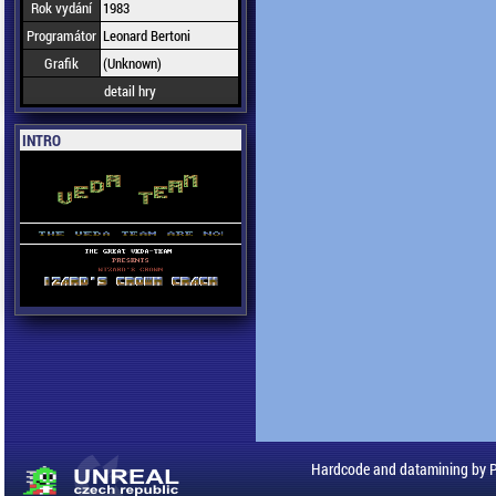
Rok vydání
1983
Programátor
Leonard Bertoni
Grafik
(Unknown)
detail hry
INTRO
Hardcode and datamining by 