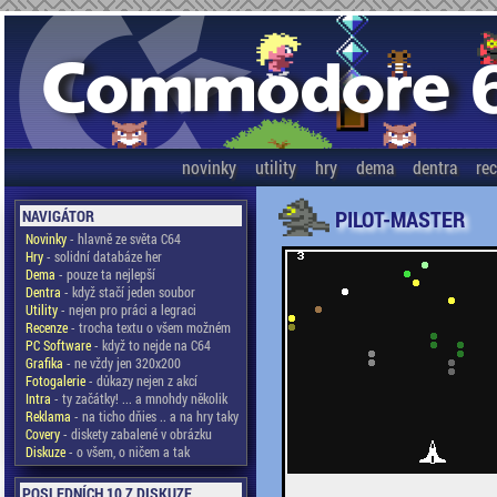
novinky
utility
hry
dema
dentra
re
PILOT-MASTER
NAVIGÁTOR
Novinky
- hlavně ze světa C64
Hry
- solidní databáze her
Dema
- pouze ta nejlepší
Dentra
- když stačí jeden soubor
Utility
- nejen pro práci a legraci
Recenze
- trocha textu o všem možném
PC Software
- když to nejde na C64
Grafika
- ne vždy jen 320x200
Fotogalerie
- důkazy nejen z akcí
Intra
- ty začátky! ... a mnohdy několik
Reklama
- na ticho dňies .. a na hry taky
Covery
- diskety zabalené v obrázku
Diskuze
- o všem, o ničem a tak
POSLEDNÍCH 10 Z DISKUZE