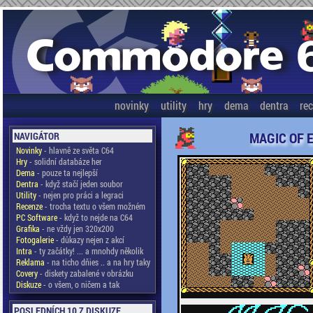
novinky
utility
hry
dema
dentra
re
MAGIC OF 
NAVIGÁTOR
Novinky
- hlavně ze světa C64
Hry
- solidní databáze her
Dema
- pouze ta nejlepší
Dentra
- když stačí jeden soubor
Utility
- nejen pro práci a legraci
Recenze
- trocha textu o všem možném
PC Software
- když to nejde na C64
Grafika
- ne vždy jen 320x200
Fotogalerie
- důkazy nejen z akcí
Intra
- ty začátky! ... a mnohdy několik
Reklama
- na ticho dňies .. a na hry taky
Covery
- diskety zabalené v obrázku
Diskuze
- o všem, o ničem a tak
POSLEDNÍCH 10 Z DISKUZE