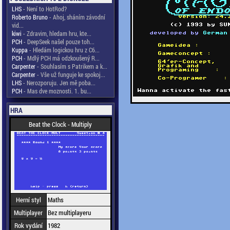
LHS
- Není to HotRod?
Roberto Bruno
- Ahoj, sháním závodní
vid...
kiwi
- Zdravim, hledam hru, kte...
PCH
- DeepSeek našel pouze toh...
Kuppa
- Hledám logickou hru z C6...
PCH
- Mdlý PCH má odzkoušený R...
Carpenter
- Souhlasím s Patrikem a k...
Carpenter
- Vše už funguje ke spokoj...
LHS
- Nerozporuju. Jen mě poba...
PCH
- Mas dve moznosti. 1. bu...
HRA
Beat the Clock - Multiply
Herní styl
Maths
Multiplayer
Bez multiplayeru
Rok vydání
1982