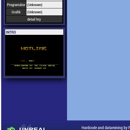
Programátor
(Unknown)
Grafik
(Unknown)
detail hry
INTRO
Hardcode and datamining by 