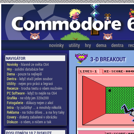
novinky
utility
hry
dema
dentra
re
3-D BREAKOUT
NAVIGÁTOR
Novinky
- hlavně ze světa C64
Hry
- solidní databáze her
Dema
- pouze ta nejlepší
Dentra
- když stačí jeden soubor
Utility
- nejen pro práci a legraci
Recenze
- trocha textu o všem možném
PC Software
- když to nejde na C64
Grafika
- ne vždy jen 320x200
Fotogalerie
- důkazy nejen z akcí
Intra
- ty začátky! ... a mnohdy několik
Reklama
- na ticho dňies .. a na hry taky
Covery
- diskety zabalené v obrázku
Diskuze
- o všem, o ničem a tak
POSLEDNÍCH 10 Z DISKUZE