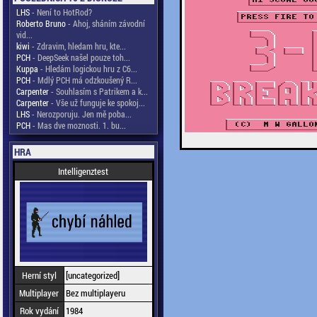
LHS
- Není to HotRod?
Roberto Bruno
- Ahoj, sháním závodní
vid...
kiwi
- Zdravim, hledam hru, kte...
PCH
- DeepSeek našel pouze toh...
Kuppa
- Hledám logickou hru z C6...
PCH
- Mdlý PCH má odzkoušený R...
Carpenter
- Souhlasím s Patrikem a k...
Carpenter
- Vše už funguje ke spokoj...
LHS
- Nerozporuju. Jen mě poba...
PCH
- Mas dve moznosti. 1. bu...
HRA
Intelligenztest
Herní styl
[uncategorized]
Multiplayer
Bez multiplayeru
Rok vydání
1984