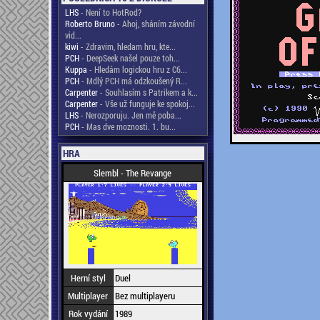
LHS
- Není to HotRod?
Roberto Bruno
- Ahoj, sháním závodní
vid...
kiwi
- Zdravim, hledam hru, kte...
PCH
- DeepSeek našel pouze toh...
Kuppa
- Hledám logickou hru z C6...
PCH
- Mdlý PCH má odzkoušený R...
Carpenter
- Souhlasím s Patrikem a k...
Carpenter
- Vše už funguje ke spokoj...
LHS
- Nerozporuju. Jen mě poba...
PCH
- Mas dve moznosti. 1. bu...
HRA
Slembl - The Revange
Herní styl
Duel
Multiplayer
Bez multiplayeru
Rok vydání
1989