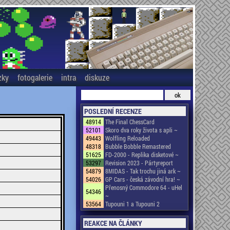
zky
fotogalerie
intra
diskuze
POSLEDNÍ RECENZE
48914
The Final ChessCard
52101
Skoro dva roky života s apli ~
49443
Wolfling Reloaded
48318
Bubble Bobble Remastered
51625
FD-2000 - Replika disketové ~
53297
Revision 2023 - Pártyreport
54879
8MIDAS - Tak trochu jiná ark ~
54026
GP Cars - česká závodní hra! ~
Přenosný Commodore 64 - uHel
54346
~
53564
Tupouni 1 a Tupouni 2
REAKCE NA ČLÁNKY