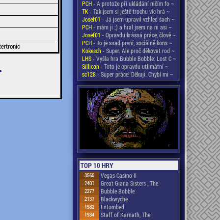
PCH
- A protože při ukládání ničím fo ~
TK
- Tak jsem si ještě trochu víc hrá ~
Josef01
- Já jsem upravil vzhled šach ~
PCH
- mám ji ;) a hral jsem na ni asi ~
Josef01
- Opravdu krásná práce, člově ~
PCH
- To je snad první, sociálně kons ~
ertronic
Kokesch
- Super. Ale proč děkovat rod ~
LHS
- Vyšla hra Bubble Bobble: Lost C ~
Sillicon
- Toto je opravdu utlimátní ~
>
sc128
- Super práce! Děkuji. Chybí mi ~
TOP 10 HRY
3560
Vegas Casino II
2401
Great Giana Sisters , The
2277
Bubble Bobble
2137
Blackwyche
1982
Entombed
1934
Staff of Karnath, The