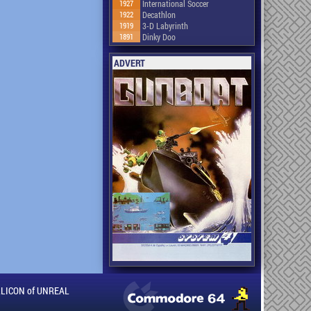
1927
International Soccer
1922
Decathlon
1919
3-D Labyrinth
1891
Dinky Doo
ADVERT
ILLICON of UNREAL