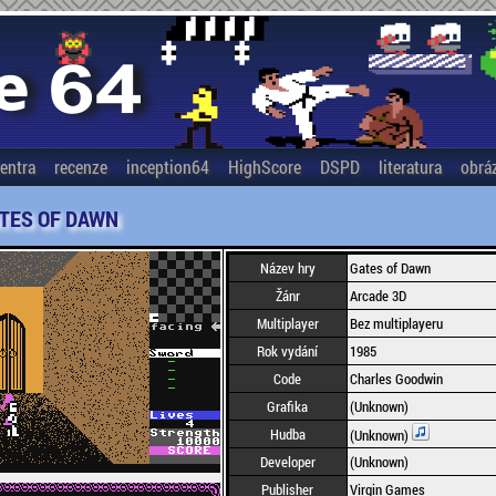
entra
recenze
inception64
HighScore
DSPD
literatura
obrá
TES OF DAWN
Název hry
Gates of Dawn
Žánr
Arcade 3D
Multiplayer
Bez multiplayeru
Rok vydání
1985
Code
Charles Goodwin
Grafika
(Unknown)
Hudba
(Unknown)
Developer
(Unknown)
Publisher
Virgin Games