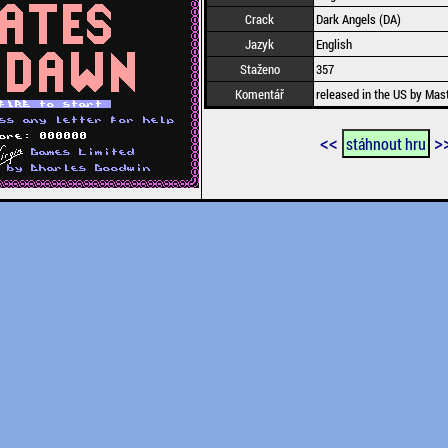
Crack
Dark Angels (DA)
Jazyk
English
Staženo
357
Komentář
released in the US by Mast
<<
>
stáhnout hru