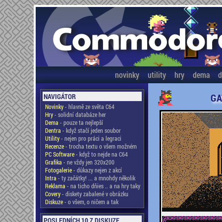
novinky
utility
hry
dema
d
GA
NAVIGÁTOR
Novinky
- hlavně ze světa C64
Hry
- solidní databáze her
Dema
- pouze ta nejlepší
Dentra
- když stačí jeden soubor
Utility
- nejen pro práci a legraci
Recenze
- trocha textu o všem možném
PC Software
- když to nejde na C64
Grafika
- ne vždy jen 320x200
Fotogalerie
- důkazy nejen z akcí
Intra
- ty začátky! ... a mnohdy několik
Reklama
- na ticho dňies .. a na hry taky
Covery
- diskety zabalené v obrázku
Diskuze
- o všem, o ničem a tak
POSLEDNÍCH 10 Z DISKUZE