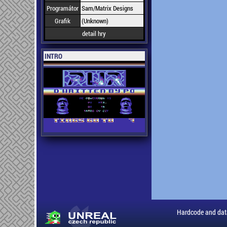
Programátor
Sam/Matrix Designs
Grafik
(Unknown)
detail hry
INTRO
Hardcode and dat