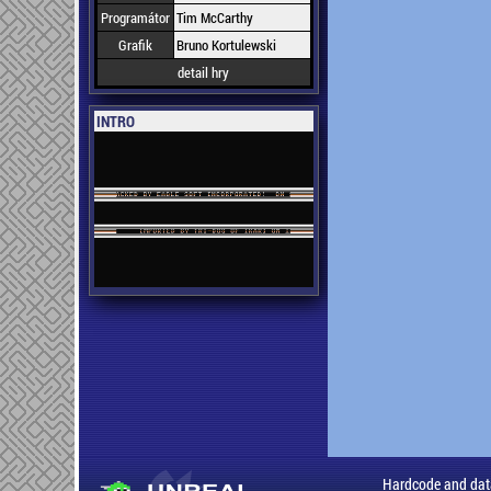
Programátor
Tim McCarthy
Grafik
Bruno Kortulewski
detail hry
INTRO
Hardcode and dat