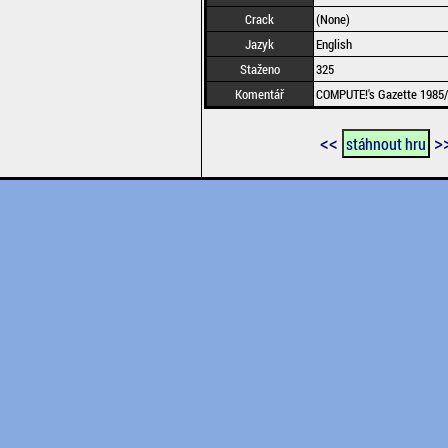
Crack
(None)
Jazyk
English
Staženo
325
Komentář
COMPUTE!'s Gazette 1985/
<<
>
stáhnout hru