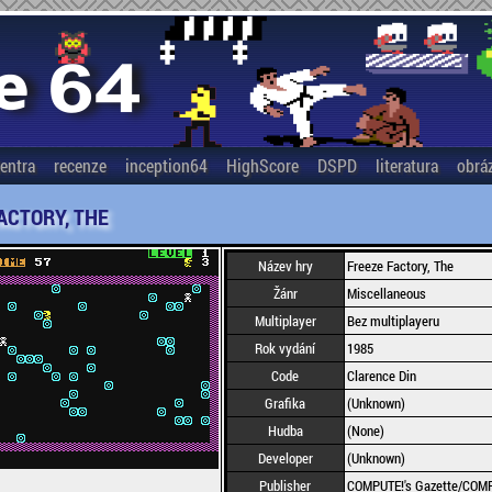
entra
recenze
inception64
HighScore
DSPD
literatura
obrá
ACTORY, THE
Název hry
Freeze Factory, The
Žánr
Miscellaneous
Multiplayer
Bez multiplayeru
Rok vydání
1985
Code
Clarence Din
Grafika
(Unknown)
Hudba
(None)
Developer
(Unknown)
Publisher
COMPUTE!'s Gazette/COMPU