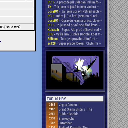
PCH
- A protože při ukládání ničím fo ~
TK
- Tak jsem si ještě trochu víc hrá ~
Josef01
- Já jsem upravil vzhled šach ~
PCH
- mám ji ;) a hral jsem na ni asi ~
Josef01
- Opravdu krásná práce, člově ~
PCH
- To je snad první, sociálně kons ~
06 (Issue #24)
Kokesch
- Super. Ale proč děkovat rod ~
LHS
- Vyšla hra Bubble Bobble: Lost C ~
Sillicon
- Toto je opravdu utlimátní ~
>
sc128
- Super práce! Děkuji. Chybí mi ~
TOP 10 HRY
3565
Vegas Casino II
2407
Great Giana Sisters , The
2281
Bubble Bobble
2138
Blackwyche
1987
Entombed
1936
Staff of Karnath, The