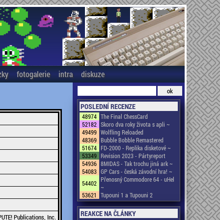
zky
fotogalerie
intra
diskuze
POSLEDNÍ RECENZE
48974
The Final ChessCard
52182
Skoro dva roky života s apli ~
49499
Wolfling Reloaded
48369
Bubble Bobble Remastered
51674
FD-2000 - Replika disketové ~
53349
Revision 2023 - Pártyreport
54936
8MIDAS - Tak trochu jiná ark ~
54083
GP Cars - česká závodní hra! ~
Přenosný Commodore 64 - uHel
54402
~
53621
Tupouni 1 a Tupouni 2
REAKCE NA ČLÁNKY
TE! Publications, Inc.