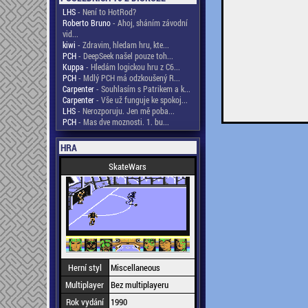
LHS
- Není to HotRod?
Roberto Bruno
- Ahoj, sháním závodní
vid...
kiwi
- Zdravim, hledam hru, kte...
PCH
- DeepSeek našel pouze toh...
Kuppa
- Hledám logickou hru z C6...
PCH
- Mdlý PCH má odzkoušený R...
Carpenter
- Souhlasím s Patrikem a k...
Carpenter
- Vše už funguje ke spokoj...
LHS
- Nerozporuju. Jen mě poba...
PCH
- Mas dve moznosti. 1. bu...
HRA
SkateWars
Herní styl
Miscellaneous
Multiplayer
Bez multiplayeru
Rok vydání
1990