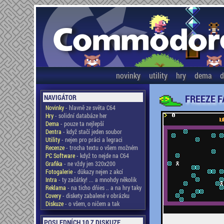
novinky
utility
hry
dema
d
FREEZE F
NAVIGÁTOR
Novinky
- hlavně ze světa C64
Hry
- solidní databáze her
Dema
- pouze ta nejlepší
Dentra
- když stačí jeden soubor
Utility
- nejen pro práci a legraci
Recenze
- trocha textu o všem možném
PC Software
- když to nejde na C64
Grafika
- ne vždy jen 320x200
Fotogalerie
- důkazy nejen z akcí
Intra
- ty začátky! ... a mnohdy několik
Reklama
- na ticho dňies .. a na hry taky
Covery
- diskety zabalené v obrázku
Diskuze
- o všem, o ničem a tak
POSLEDNÍCH 10 Z DISKUZE