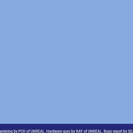
amining by PCH of UNREAL, Hardware guru by RAY of UNREAL, Bugs report by S