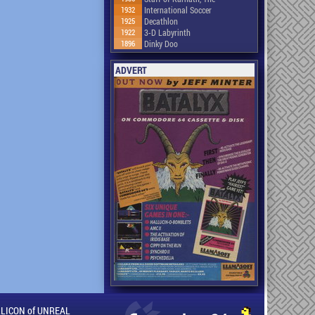
1932
International Soccer
1925
Decathlon
1922
3-D Labyrinth
1896
Dinky Doo
ADVERT
ILLICON of UNREAL