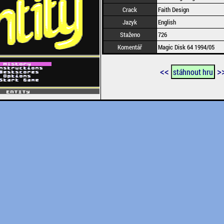
Crack
Faith Design
Jazyk
English
Staženo
726
Komentář
Magic Disk 64 1994/05
<<
>
stáhnout hru