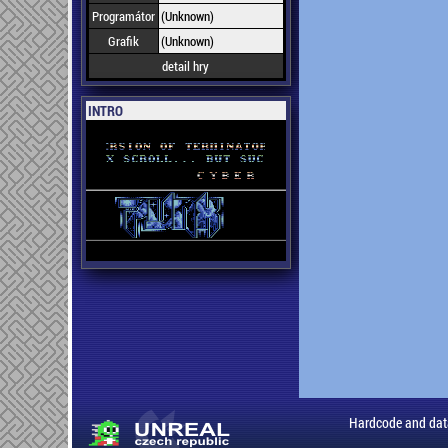
Programátor
(Unknown)
Grafik
(Unknown)
detail hry
INTRO
Hardcode and dat