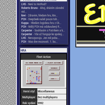
LHS
- Není to HotRod?
Roberto Bruno
- Ahoj, sháním závodní
vid...
kiwi
- Zdravim, hledam hru, kte...
PCH
- DeepSeek našel pouze toh...
Kuppa
- Hledám logickou hru z C6...
PCH
- Mdlý PCH má odzkoušený R...
Carpenter
- Souhlasím s Patrikem a k...
Carpenter
- Vše už funguje ke spokoj...
LHS
- Nerozporuju. Jen mě poba...
PCH
- Mas dve moznosti. 1. bu...
HRA
Fleet Action
Herní styl
Miscellaneous
Multiplayer
Bez multiplayeru
Rok vydání
9992