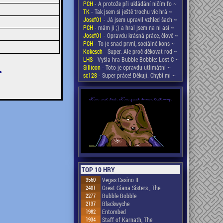
PCH
- A protože při ukládání ničím fo ~
TK
- Tak jsem si ještě trochu víc hrá ~
Josef01
- Já jsem upravil vzhled šach ~
PCH
- mám ji ;) a hral jsem na ni asi ~
Josef01
- Opravdu krásná práce, člově ~
PCH
- To je snad první, sociálně kons ~
Kokesch
- Super. Ale proč děkovat rod ~
LHS
- Vyšla hra Bubble Bobble: Lost C ~
Sillicon
- Toto je opravdu utlimátní ~
>
sc128
- Super práce! Děkuji. Chybí mi ~
TOP 10 HRY
3560
Vegas Casino II
2401
Great Giana Sisters , The
2277
Bubble Bobble
2137
Blackwyche
1982
Entombed
1934
Staff of Karnath, The