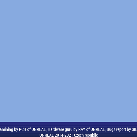
amining by PCH of UNREAL, Hardware guru by RAY of UNREAL, Bugs report by S
UNREAL 2014-2021 Czech republic