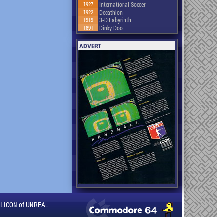
1927
International Soccer
1922
Decathlon
1919
3-D Labyrinth
1891
Dinky Doo
ADVERT
ILLICON of UNREAL