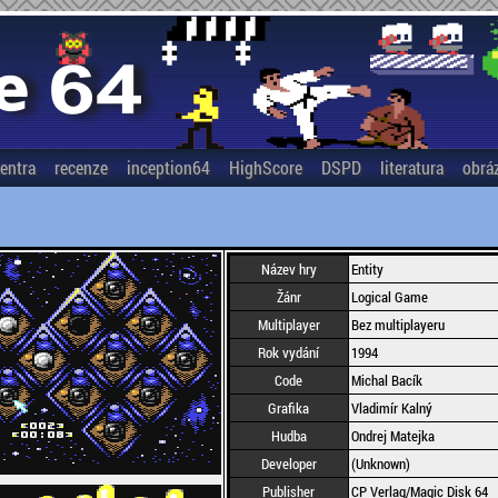
entra
recenze
inception64
HighScore
DSPD
literatura
obrá
Název hry
Entity
Žánr
Logical Game
Multiplayer
Bez multiplayeru
Rok vydání
1994
Code
Michal Bacík
Grafika
Vladimír Kalný
Hudba
Ondrej Matejka
Developer
(Unknown)
Publisher
CP Verlag/Magic Disk 64