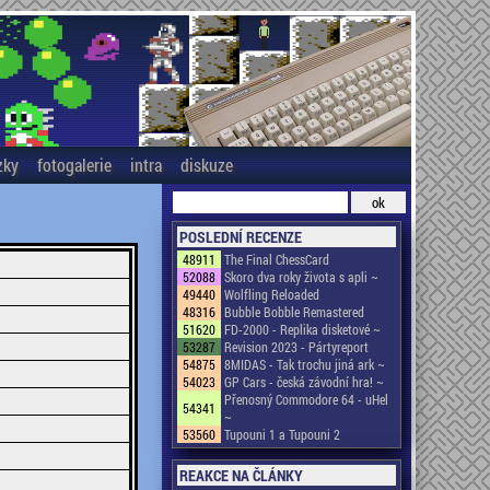
zky
fotogalerie
intra
diskuze
POSLEDNÍ RECENZE
48911
The Final ChessCard
52088
Skoro dva roky života s apli ~
49440
Wolfling Reloaded
48316
Bubble Bobble Remastered
51620
FD-2000 - Replika disketové ~
53287
Revision 2023 - Pártyreport
54875
8MIDAS - Tak trochu jiná ark ~
54023
GP Cars - česká závodní hra! ~
Přenosný Commodore 64 - uHel
54341
~
53560
Tupouni 1 a Tupouni 2
REAKCE NA ČLÁNKY