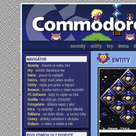
novinky
utility
hry
dema
d
ENTITY
NAVIGÁTOR
Novinky
- hlavně ze světa C64
Hry
- solidní databáze her
Dema
- pouze ta nejlepší
Dentra
- když stačí jeden soubor
Utility
- nejen pro práci a legraci
Recenze
- trocha textu o všem možném
PC Software
- když to nejde na C64
Grafika
- ne vždy jen 320x200
Fotogalerie
- důkazy nejen z akcí
Intra
- ty začátky! ... a mnohdy několik
Reklama
- na ticho dňies .. a na hry taky
Covery
- diskety zabalené v obrázku
Diskuze
- o všem, o ničem a tak
POSLEDNÍCH 10 Z DISKUZE