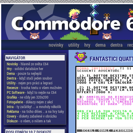
novinky
utility
hry
dema
dentra
re
FANTASTICI QUAT
NAVIGÁTOR
Novinky
- hlavně ze světa C64
Hry
- solidní databáze her
Dema
- pouze ta nejlepší
Dentra
- když stačí jeden soubor
Utility
- nejen pro práci a legraci
Recenze
- trocha textu o všem možném
PC Software
- když to nejde na C64
Grafika
- ne vždy jen 320x200
Fotogalerie
- důkazy nejen z akcí
Intra
- ty začátky! ... a mnohdy několik
Reklama
- na ticho dňies .. a na hry taky
Covery
- diskety zabalené v obrázku
Diskuze
- o všem, o ničem a tak
POSLEDNÍCH 10 Z DISKUZE