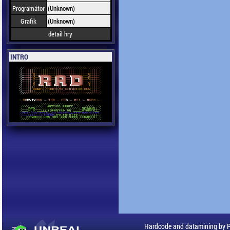
Programátor
(Unknown)
Grafik
(Unknown)
detail hry
INTRO
Hardcode and datamining by 