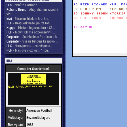
LHS
- Není to HotRod?
Roberto Bruno
- Ahoj, sháním závodní
vid...
kiwi
- Zdravim, hledam hru, kte...
PCH
- DeepSeek našel pouze toh...
Kuppa
- Hledám logickou hru z C6...
PCH
- Mdlý PCH má odzkoušený R...
Carpenter
- Souhlasím s Patrikem a k...
Carpenter
- Vše už funguje ke spokoj...
LHS
- Nerozporuju. Jen mě poba...
PCH
- Mas dve moznosti. 1. bu...
HRA
Computer Quarterback
Herní styl
American Football
Multiplayer
Bez multiplayeru
Rok vydání
1983