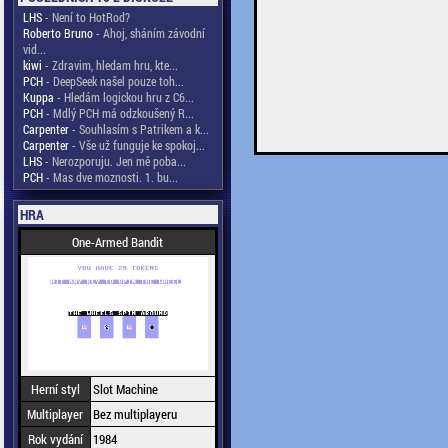
LHS
- Není to HotRod?
Roberto Bruno
- Ahoj, sháním závodní
vid...
kiwi
- Zdravim, hledam hru, kte...
PCH
- DeepSeek našel pouze toh...
Kuppa
- Hledám logickou hru z C6...
PCH
- Mdlý PCH má odzkoušený R...
Carpenter
- Souhlasím s Patrikem a k...
Carpenter
- Vše už funguje ke spokoj...
LHS
- Nerozporuju. Jen mě poba...
PCH
- Mas dve moznosti. 1. bu...
HRA
One-Armed Bandit
Herní styl
Slot Machine
Multiplayer
Bez multiplayeru
Rok vydání
1984