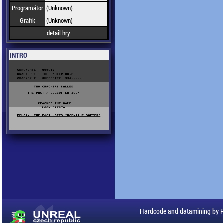
Programátor
(Unknown)
Grafik
(Unknown)
detail hry
INTRO
Hardcode and datamining by 