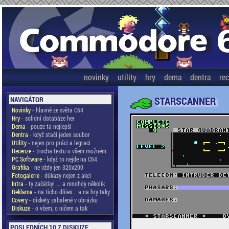
novinky
utility
hry
dema
dentra
re
STARSCANNER
NAVIGÁTOR
Novinky
- hlavně ze světa C64
Hry
- solidní databáze her
Dema
- pouze ta nejlepší
Dentra
- když stačí jeden soubor
Utility
- nejen pro práci a legraci
Recenze
- trocha textu o všem možném
PC Software
- když to nejde na C64
Grafika
- ne vždy jen 320x200
Fotogalerie
- důkazy nejen z akcí
Intra
- ty začátky! ... a mnohdy několik
Reklama
- na ticho dňies .. a na hry taky
Covery
- diskety zabalené v obrázku
Diskuze
- o všem, o ničem a tak
POSLEDNÍCH 10 Z DISKUZE