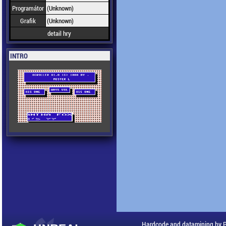
Programátor
(Unknown)
Grafik
(Unknown)
detail hry
INTRO
Hardcode and datamining by 