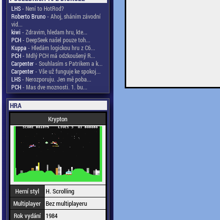
LHS
- Není to HotRod?
Roberto Bruno
- Ahoj, sháním závodní
vid...
kiwi
- Zdravim, hledam hru, kte...
PCH
- DeepSeek našel pouze toh...
Kuppa
- Hledám logickou hru z C6...
PCH
- Mdlý PCH má odzkoušený R...
Carpenter
- Souhlasím s Patrikem a k...
Carpenter
- Vše už funguje ke spokoj...
LHS
- Nerozporuju. Jen mě poba...
PCH
- Mas dve moznosti. 1. bu...
HRA
Krypton
Herní styl
H. Scrolling
Multiplayer
Bez multiplayeru
Rok vydání
1984