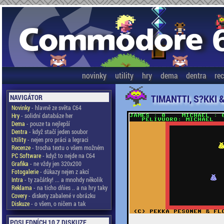
novinky
utility
hry
dema
dentra
re
TIMANTTI, S?KKI 
NAVIGÁTOR
Novinky
- hlavně ze světa C64
Hry
- solidní databáze her
Dema
- pouze ta nejlepší
Dentra
- když stačí jeden soubor
Utility
- nejen pro práci a legraci
Recenze
- trocha textu o všem možném
PC Software
- když to nejde na C64
Grafika
- ne vždy jen 320x200
Fotogalerie
- důkazy nejen z akcí
Intra
- ty začátky! ... a mnohdy několik
Reklama
- na ticho dňies .. a na hry taky
Covery
- diskety zabalené v obrázku
Diskuze
- o všem, o ničem a tak
POSLEDNÍCH 10 Z DISKUZE