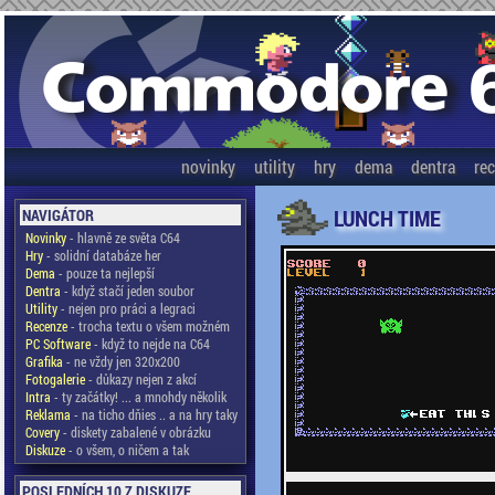
novinky
utility
hry
dema
dentra
re
LUNCH TIME
NAVIGÁTOR
Novinky
- hlavně ze světa C64
Hry
- solidní databáze her
Dema
- pouze ta nejlepší
Dentra
- když stačí jeden soubor
Utility
- nejen pro práci a legraci
Recenze
- trocha textu o všem možném
PC Software
- když to nejde na C64
Grafika
- ne vždy jen 320x200
Fotogalerie
- důkazy nejen z akcí
Intra
- ty začátky! ... a mnohdy několik
Reklama
- na ticho dňies .. a na hry taky
Covery
- diskety zabalené v obrázku
Diskuze
- o všem, o ničem a tak
POSLEDNÍCH 10 Z DISKUZE