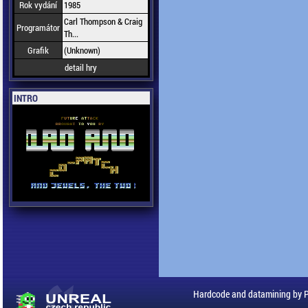
Rok vydání
1985
Carl Thompson & Craig
Programátor
Th...
Grafik
(Unknown)
detail hry
INTRO
Hardcode and datamining by 