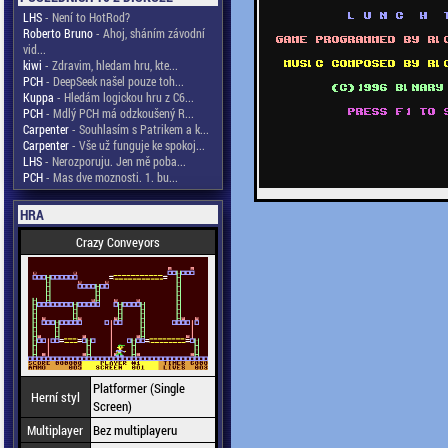
LHS
- Není to HotRod?
Roberto Bruno
- Ahoj, sháním závodní
vid...
kiwi
- Zdravim, hledam hru, kte...
PCH
- DeepSeek našel pouze toh...
Kuppa
- Hledám logickou hru z C6...
PCH
- Mdlý PCH má odzkoušený R...
Carpenter
- Souhlasím s Patrikem a k...
Carpenter
- Vše už funguje ke spokoj...
LHS
- Nerozporuju. Jen mě poba...
PCH
- Mas dve moznosti. 1. bu...
HRA
Crazy Conveyors
Platformer (Single
Herní styl
Screen)
Multiplayer
Bez multiplayeru