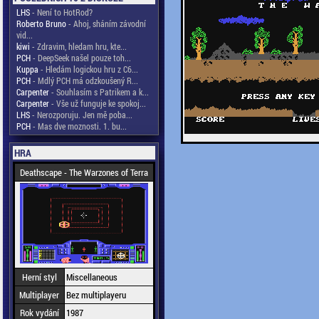
LHS
- Není to HotRod?
Roberto Bruno
- Ahoj, sháním závodní
vid...
kiwi
- Zdravim, hledam hru, kte...
PCH
- DeepSeek našel pouze toh...
Kuppa
- Hledám logickou hru z C6...
PCH
- Mdlý PCH má odzkoušený R...
Carpenter
- Souhlasím s Patrikem a k...
Carpenter
- Vše už funguje ke spokoj...
LHS
- Nerozporuju. Jen mě poba...
PCH
- Mas dve moznosti. 1. bu...
HRA
Deathscape - The Warzones of Terra
Herní styl
Miscellaneous
Multiplayer
Bez multiplayeru
Rok vydání
1987