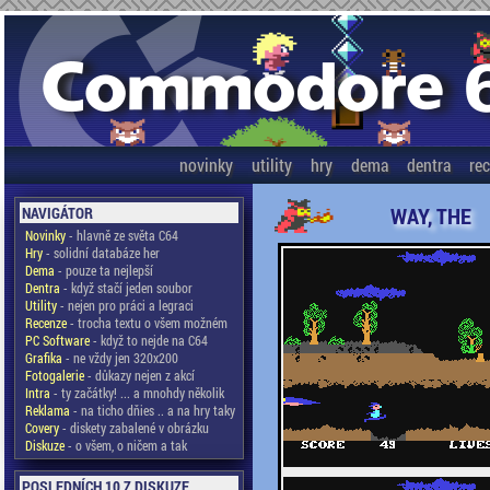
novinky
utility
hry
dema
dentra
re
WAY, THE
NAVIGÁTOR
Novinky
- hlavně ze světa C64
Hry
- solidní databáze her
Dema
- pouze ta nejlepší
Dentra
- když stačí jeden soubor
Utility
- nejen pro práci a legraci
Recenze
- trocha textu o všem možném
PC Software
- když to nejde na C64
Grafika
- ne vždy jen 320x200
Fotogalerie
- důkazy nejen z akcí
Intra
- ty začátky! ... a mnohdy několik
Reklama
- na ticho dňies .. a na hry taky
Covery
- diskety zabalené v obrázku
Diskuze
- o všem, o ničem a tak
POSLEDNÍCH 10 Z DISKUZE