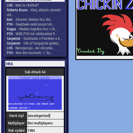
LHS
- Není to HotRod?
Roberto Bruno
- Ahoj, sháním závodní
vid...
kiwi
- Zdravim, hledam hru, kte...
PCH
- DeepSeek našel pouze toh...
Kuppa
- Hledám logickou hru z C6...
PCH
- Mdlý PCH má odzkoušený R...
Carpenter
- Souhlasím s Patrikem a k...
Carpenter
- Vše už funguje ke spokoj...
LHS
- Nerozporuju. Jen mě poba...
PCH
- Mas dve moznosti. 1. bu...
HRA
Sub Attack 64
Herní styl
[uncategorized]
Multiplayer
Bez multiplayeru
Rok vydání
1984