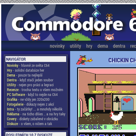
novinky
utility
hry
dema
dentra
re
CHICKIN C
NAVIGÁTOR
Novinky
- hlavně ze světa C64
Hry
- solidní databáze her
Dema
- pouze ta nejlepší
Dentra
- když stačí jeden soubor
Utility
- nejen pro práci a legraci
Recenze
- trocha textu o všem možném
PC Software
- když to nejde na C64
Grafika
- ne vždy jen 320x200
Fotogalerie
- důkazy nejen z akcí
Intra
- ty začátky! ... a mnohdy několik
Reklama
- na ticho dňies .. a na hry taky
Covery
- diskety zabalené v obrázku
Diskuze
- o všem, o ničem a tak
POSLEDNÍCH 10 Z DISKUZE