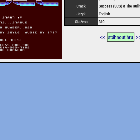
Crack
Success (SCS) & The Rul
Jazyk
English
Staženo
310
<<
>
stáhnout hru