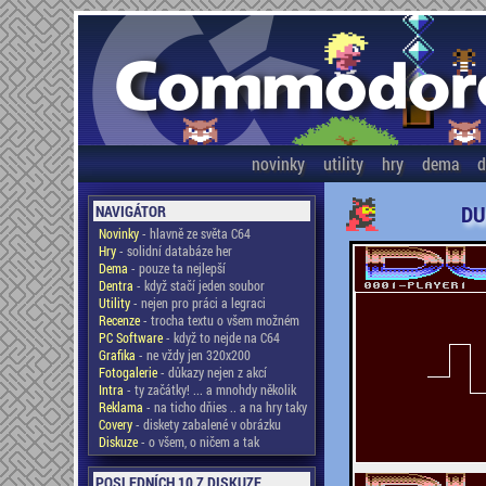
novinky
utility
hry
dema
d
DU
NAVIGÁTOR
Novinky
- hlavně ze světa C64
Hry
- solidní databáze her
Dema
- pouze ta nejlepší
Dentra
- když stačí jeden soubor
Utility
- nejen pro práci a legraci
Recenze
- trocha textu o všem možném
PC Software
- když to nejde na C64
Grafika
- ne vždy jen 320x200
Fotogalerie
- důkazy nejen z akcí
Intra
- ty začátky! ... a mnohdy několik
Reklama
- na ticho dňies .. a na hry taky
Covery
- diskety zabalené v obrázku
Diskuze
- o všem, o ničem a tak
POSLEDNÍCH 10 Z DISKUZE