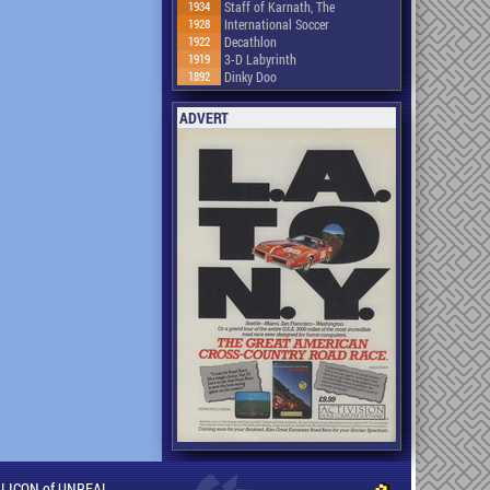
1934
Staff of Karnath, The
1928
International Soccer
1922
Decathlon
1919
3-D Labyrinth
1892
Dinky Doo
ADVERT
ILLICON of UNREAL