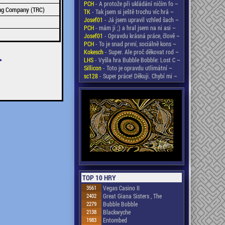
PCH
- A protože při ukládání ničím fo ~
ing Company (TRC)
TK
- Tak jsem si ještě trochu víc hrá ~
Josef01
- Já jsem upravil vzhled šach ~
PCH
- mám ji ;) a hral jsem na ni asi ~
Josef01
- Opravdu krásná práce, člově ~
PCH
- To je snad první, sociálně kons ~
Kokesch
- Super. Ale proč děkovat rod ~
>
LHS
- Vyšla hra Bubble Bobble: Lost C ~
Sillicon
- Toto je opravdu utlimátní ~
sc128
- Super práce! Děkuji. Chybí mi ~
TOP 10 HRY
3561
Vegas Casino II
2402
Great Giana Sisters , The
2279
Bubble Bobble
2138
Blackwyche
1983
Entombed