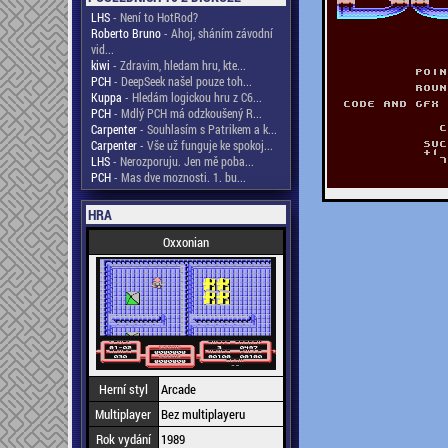
LHS
- Není to HotRod?
Roberto Bruno
- Ahoj, sháním závodní
vid...
kiwi
- Zdravim, hledam hru, kte...
PCH
- DeepSeek našel pouze toh...
Kuppa
- Hledám logickou hru z C6...
PCH
- Mdlý PCH má odzkoušený R...
Carpenter
- Souhlasím s Patrikem a k...
Carpenter
- Vše už funguje ke spokoj...
LHS
- Nerozporuju. Jen mě poba...
PCH
- Mas dve moznosti. 1. bu...
HRA
Oxxonian
Herní styl
Arcade
Multiplayer
Bez multiplayeru
Rok vydání
1989