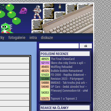
zky
fotogalerie
intra
diskuze
POSLEDNÍ RECENZE
48925
The Final ChessCard
52115
Skoro dva roky života s apli ~
49455
Wolfling Reloaded
48325
Bubble Bobble Remastered
51633
FD-2000 - Replika disketové ~
53308
Revision 2023 - Pártyreport
54888
8MIDAS - Tak trochu jiná ark ~
54040
GP Cars - česká závodní hra! ~
Přenosný Commodore 64 - uHel
54353
~
53575
Tupouni 1 a Tupouni 2
REAKCE NA ČLÁNKY