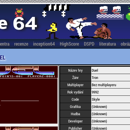
entra
recenze
inception64
HighScore
DSPD
literatura
obrá
EL
Název hry
Duel
Žánr
Tron
Multiplayer
Bez multiplayeru
Rok vydání
9992
Code
Skyle
Grafika
(Unknown)
Hudba
(Unknown)
Developer
(Unknown)
Publisher
(Unknown)