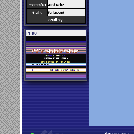
Programátor
Arnd Nolte
Grafik
(Unknown)
detail hry
INTRO
Hardcode and dat