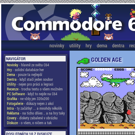
novinky
utility
hry
dema
dentra
re
GOLDEN AGE
NAVIGÁTOR
Novinky
- hlavně ze světa C64
Hry
- solidní databáze her
Dema
- pouze ta nejlepší
Dentra
- když stačí jeden soubor
Utility
- nejen pro práci a legraci
Recenze
- trocha textu o všem možném
PC Software
- když to nejde na C64
Grafika
- ne vždy jen 320x200
Fotogalerie
- důkazy nejen z akcí
Intra
- ty začátky! ... a mnohdy několik
Reklama
- na ticho dňies .. a na hry taky
Covery
- diskety zabalené v obrázku
Diskuze
- o všem, o ničem a tak
POSLEDNÍCH 10 Z DISKUZE