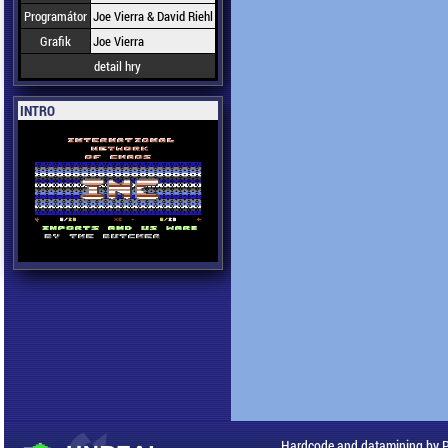
Programátor
Joe Vierra & David Riehl
Grafik
Joe Vierra
detail hry
INTRO
Hardcode and datamining by 