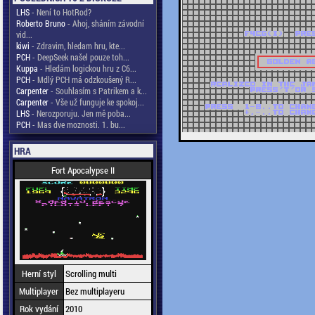
LHS
- Není to HotRod?
Roberto Bruno
- Ahoj, sháním závodní
vid...
kiwi
- Zdravim, hledam hru, kte...
PCH
- DeepSeek našel pouze toh...
Kuppa
- Hledám logickou hru z C6...
PCH
- Mdlý PCH má odzkoušený R...
Carpenter
- Souhlasím s Patrikem a k...
Carpenter
- Vše už funguje ke spokoj...
LHS
- Nerozporuju. Jen mě poba...
PCH
- Mas dve moznosti. 1. bu...
HRA
Fort Apocalypse II
Herní styl
Scrolling multi
Multiplayer
Bez multiplayeru
Rok vydání
2010