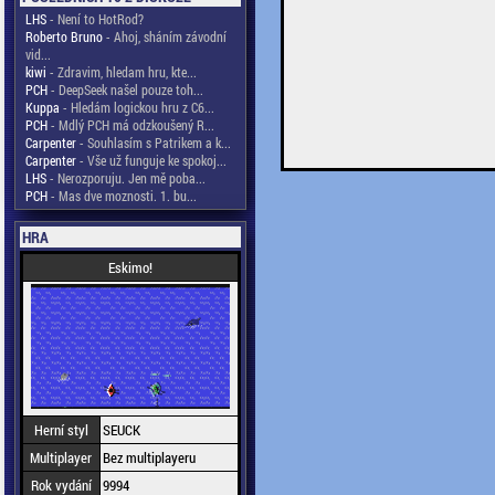
LHS
- Není to HotRod?
Roberto Bruno
- Ahoj, sháním závodní
vid...
kiwi
- Zdravim, hledam hru, kte...
PCH
- DeepSeek našel pouze toh...
Kuppa
- Hledám logickou hru z C6...
PCH
- Mdlý PCH má odzkoušený R...
Carpenter
- Souhlasím s Patrikem a k...
Carpenter
- Vše už funguje ke spokoj...
LHS
- Nerozporuju. Jen mě poba...
PCH
- Mas dve moznosti. 1. bu...
HRA
Eskimo!
Herní styl
SEUCK
Multiplayer
Bez multiplayeru
Rok vydání
9994