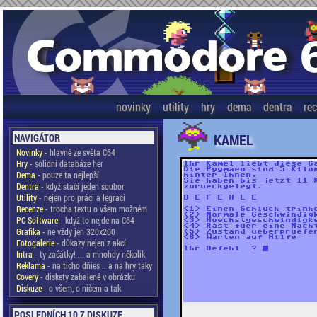
novinky
utility
hry
dema
dentra
re
KAMEL
NAVIGÁTOR
Novinky
- hlavně ze světa C64
Hry
- solidní databáze her
Dema
- pouze ta nejlepší
Dentra
- když stačí jeden soubor
Utility
- nejen pro práci a legraci
Recenze
- trocha textu o všem možném
PC Software
- když to nejde na C64
Grafika
- ne vždy jen 320x200
Fotogalerie
- důkazy nejen z akcí
Intra
- ty začátky! ... a mnohdy několik
Reklama
- na ticho dňies .. a na hry taky
Covery
- diskety zabalené v obrázku
Diskuze
- o všem, o ničem a tak
POSLEDNÍCH 10 Z DISKUZE