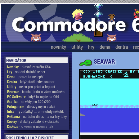
novinky
utility
hry
dema
dentra
re
SEAWAR
NAVIGÁTOR
Novinky
- hlavně ze světa C64
Hry
- solidní databáze her
Dema
- pouze ta nejlepší
Dentra
- když stačí jeden soubor
Utility
- nejen pro práci a legraci
Recenze
- trocha textu o všem možném
PC Software
- když to nejde na C64
Grafika
- ne vždy jen 320x200
Fotogalerie
- důkazy nejen z akcí
Intra
- ty začátky! ... a mnohdy několik
Reklama
- na ticho dňies .. a na hry taky
Covery
- diskety zabalené v obrázku
Diskuze
- o všem, o ničem a tak
POSLEDNÍCH 10 Z DISKUZE