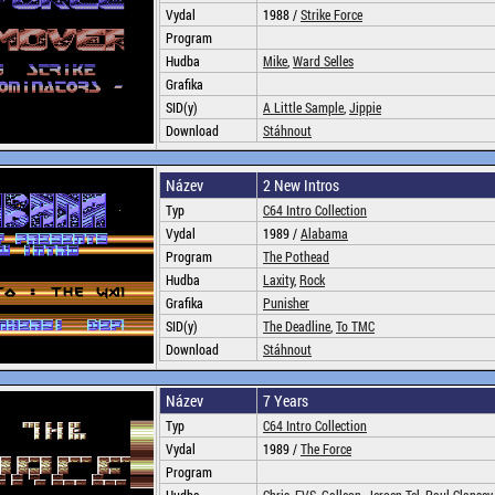
Vydal
1988 /
Strike Force
Program
Hudba
Mike
,
Ward Selles
Grafika
SID(y)
A Little Sample
,
Jippie
Download
Stáhnout
Název
2 New Intros
Typ
C64 Intro Collection
Vydal
1989 /
Alabama
Program
The Pothead
Hudba
Laxity
,
Rock
Grafika
Punisher
SID(y)
The Deadline
,
To TMC
Download
Stáhnout
Název
7 Years
Typ
C64 Intro Collection
Vydal
1989 /
The Force
Program