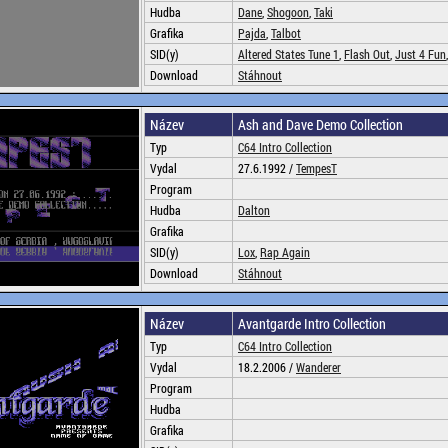
Hudba
Dane
,
Shogoon
,
Taki
Grafika
Pajda
,
Talbot
SID(y)
Altered States Tune 1
,
Flash Out
,
Just 4 Fun
Download
Stáhnout
Název
Ash and Dave Demo Collection
Typ
C64 Intro Collection
Vydal
27.6.1992 /
TempesT
Program
Hudba
Dalton
Grafika
SID(y)
Lox
,
Rap Again
Download
Stáhnout
Název
Avantgarde Intro Collection
Typ
C64 Intro Collection
Vydal
18.2.2006 /
Wanderer
Program
Hudba
Grafika