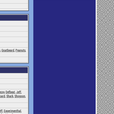
e
,
Goatbeard
,
Peanuts
,
ecoy
,
Defbeat
,
Jeff
,
bard
,
Shark
,
Shogoon
,
ff
,
Experimenthal
,