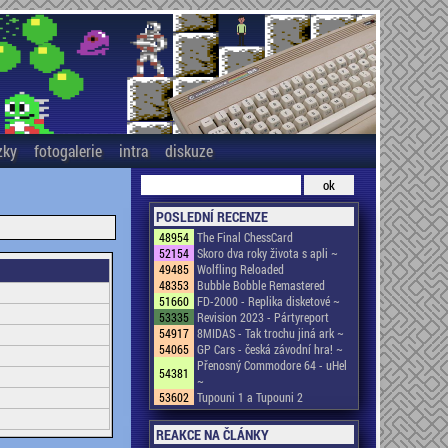
zky
fotogalerie
intra
diskuze
POSLEDNÍ RECENZE
48954
The Final ChessCard
52154
Skoro dva roky života s apli ~
49485
Wolfling Reloaded
48353
Bubble Bobble Remastered
51660
FD-2000 - Replika disketové ~
53335
Revision 2023 - Pártyreport
54917
8MIDAS - Tak trochu jiná ark ~
54065
GP Cars - česká závodní hra! ~
Přenosný Commodore 64 - uHel
54381
~
53602
Tupouni 1 a Tupouni 2
REAKCE NA ČLÁNKY