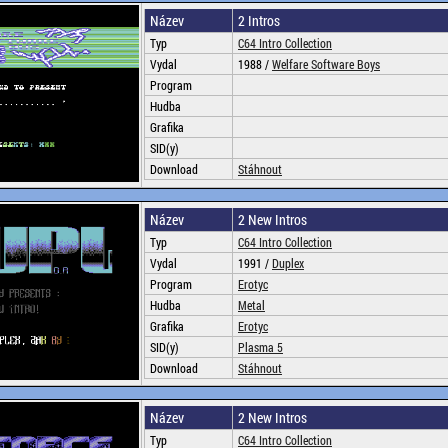
Název
2 Intros
Typ
C64 Intro Collection
Vydal
1988 /
Welfare Software Boys
Program
Hudba
Grafika
SID(y)
Download
Stáhnout
Název
2 New Intros
Typ
C64 Intro Collection
Vydal
1991 /
Duplex
Program
Erotyc
Hudba
Metal
Grafika
Erotyc
SID(y)
Plasma 5
Download
Stáhnout
Název
2 New Intros
Typ
C64 Intro Collection