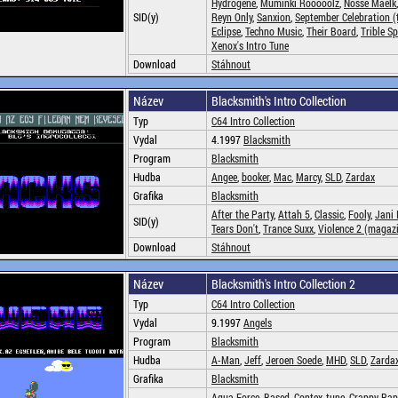
Hydrogene
,
Muminki Rooooolz
,
Nosse Maelk
SID(y)
Reyn Only
,
Sanxion
,
September Celebration (
Eclipse
,
Techno Music
,
Their Board
,
Trible S
Xenox's Intro Tune
Download
Stáhnout
Název
Blacksmith's Intro Collection
Typ
C64 Intro Collection
Vydal
4.1997
Blacksmith
Program
Blacksmith
Hudba
Angee
,
booker
,
Mac
,
Marcy
,
SLD
,
Zardax
Grafika
Blacksmith
After the Party
,
Attah 5
,
Classic
,
Fooly
,
Jani 
SID(y)
Tears Don't
,
Trance Suxx
,
Violence 2 (magaz
Download
Stáhnout
Název
Blacksmith's Intro Collection 2
Typ
C64 Intro Collection
Vydal
9.1997
Angels
Program
Blacksmith
Hudba
A-Man
,
Jeff
,
Jeroen Soede
,
MHD
,
SLD
,
Zarda
Grafika
Blacksmith
Aqua Force
,
Based
,
Contex-tune
,
Crappy Rap