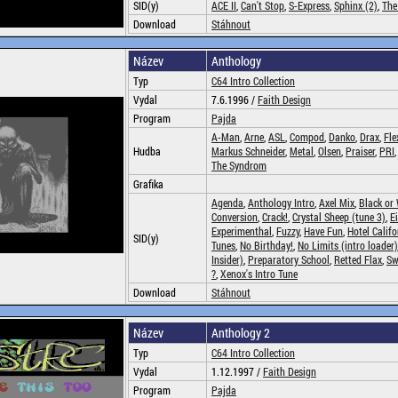
SID(y)
ACE II
,
Can't Stop
,
S-Express
,
Sphinx (2)
,
The
Download
Stáhnout
Název
Anthology
Typ
C64 Intro Collection
Vydal
7.6.1996 /
Faith Design
Program
Pajda
A-Man
,
Arne
,
ASL
,
Compod
,
Danko
,
Drax
,
Fle
Hudba
Markus Schneider
,
Metal
,
Olsen
,
Praiser
,
PRI
The Syndrom
Grafika
Agenda
,
Anthology Intro
,
Axel Mix
,
Black or
Conversion
,
Crack!
,
Crystal Sheep (tune 3)
,
E
Experimenthal
,
Fuzzy
,
Have Fun
,
Hotel Califo
SID(y)
Tunes
,
No Birthday!
,
No Limits (intro loader)
Insider)
,
Preparatory School
,
Retted Flax
,
Sw
?
,
Xenox's Intro Tune
Download
Stáhnout
Název
Anthology 2
Typ
C64 Intro Collection
Vydal
1.12.1997 /
Faith Design
Program
Pajda