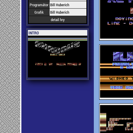
Programátor
Bill Huberich
Grafik
Bill Huberich
detail hry
INTRO