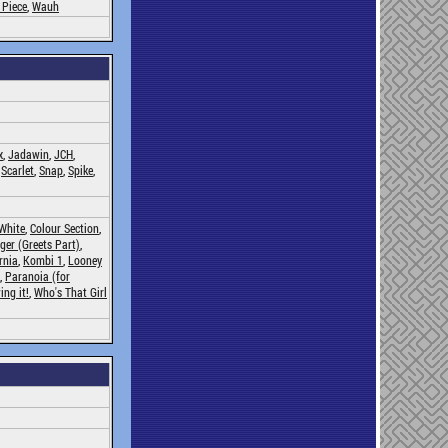
 Piece
,
Wauh
x
,
Jadawin
,
JCH
,
,
Scarlet
,
Snap
,
Spike
,
 White
,
Colour Section
,
iger (Greets Part)
,
rnia
,
Kombi 1
,
Looney
,
Paranoia (for
ing it!
,
Who's That Girl