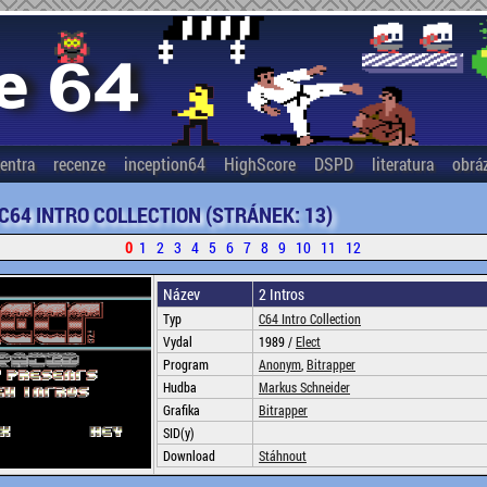
entra
recenze
inception64
HighScore
DSPD
literatura
obrá
 C64 INTRO COLLECTION (STRÁNEK: 13)
0
1
2
3
4
5
6
7
8
9
10
11
12
Název
2 Intros
Typ
C64 Intro Collection
Vydal
1989 /
Elect
Program
Anonym
,
Bitrapper
Hudba
Markus Schneider
Grafika
Bitrapper
SID(y)
Download
Stáhnout