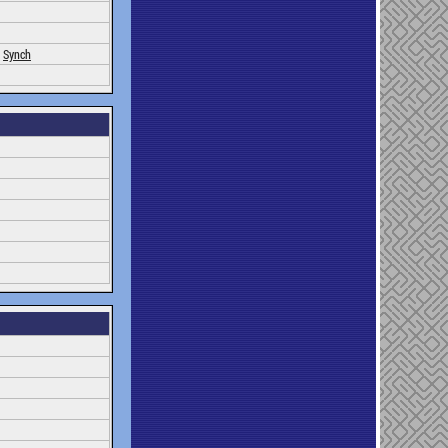
,
Synch