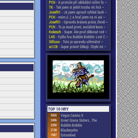
PCH
- A protože při ukládání ničím fo ~
TK
- Tak jsem si ještě trochu víc hrá ~
Josef01
- Já jsem upravil vzhled šach ~
PCH
- mám ji ;) a hral jsem na ni asi ~
Josef01
- Opravdu krásná práce, člově ~
PCH
- To je snad první, sociálně kons ~
Kokesch
- Super. Ale proč děkovat rod ~
LHS
- Vyšla hra Bubble Bobble: Lost C ~
Sillicon
- Toto je opravdu utlimátní ~
sc128
- Super práce! Děkuji. Chybí mi ~
TOP 10 HRY
3565
Vegas Casino II
2406
Great Giana Sisters , The
2280
Bubble Bobble
2138
Blackwyche
1987
Entombed