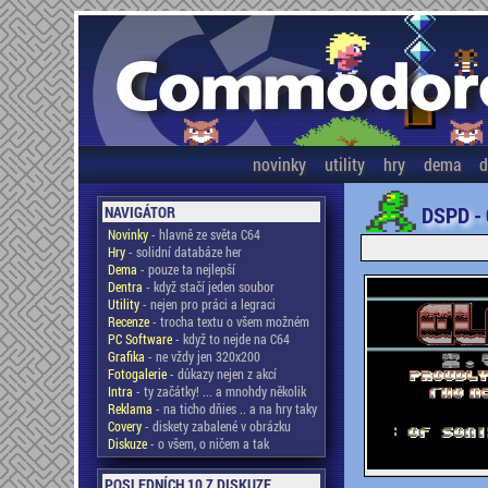
novinky
utility
hry
dema
d
DSPD -
NAVIGÁTOR
Novinky
- hlavně ze světa C64
Hry
- solidní databáze her
Dema
- pouze ta nejlepší
Dentra
- když stačí jeden soubor
Utility
- nejen pro práci a legraci
Recenze
- trocha textu o všem možném
PC Software
- když to nejde na C64
Grafika
- ne vždy jen 320x200
Fotogalerie
- důkazy nejen z akcí
Intra
- ty začátky! ... a mnohdy několik
Reklama
- na ticho dňies .. a na hry taky
Covery
- diskety zabalené v obrázku
Diskuze
- o všem, o ničem a tak
POSLEDNÍCH 10 Z DISKUZE