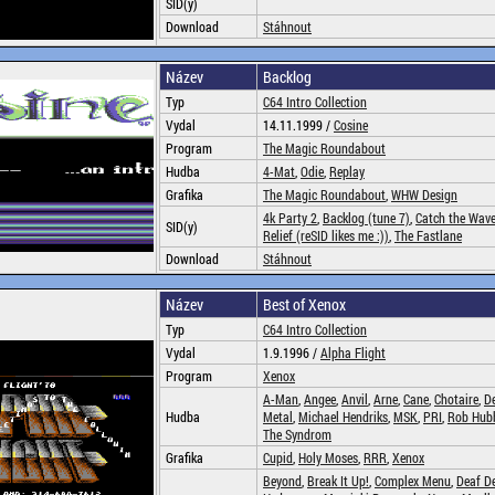
SID(y)
Download
Stáhnout
Název
Backlog
Typ
C64 Intro Collection
Vydal
14.11.1999 /
Cosine
Program
The Magic Roundabout
Hudba
4-Mat
,
Odie
,
Replay
Grafika
The Magic Roundabout
,
WHW Design
4k Party 2
,
Backlog (tune 7)
,
Catch the Wav
SID(y)
Relief (reSID likes me :))
,
The Fastlane
Download
Stáhnout
Název
Best of Xenox
Typ
C64 Intro Collection
Vydal
1.9.1996 /
Alpha Flight
Program
Xenox
A-Man
,
Angee
,
Anvil
,
Arne
,
Cane
,
Chotaire
,
D
Hudba
Metal
,
Michael Hendriks
,
MSK
,
PRI
,
Rob Hub
The Syndrom
Grafika
Cupid
,
Holy Moses
,
RRR
,
Xenox
Beyond
,
Break It Up!
,
Complex Menu
,
Deaf De