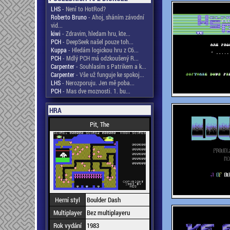
LHS
- Není to HotRod?
Roberto Bruno
- Ahoj, sháním závodní
vid...
kiwi
- Zdravim, hledam hru, kte...
PCH
- DeepSeek našel pouze toh...
Kuppa
- Hledám logickou hru z C6...
PCH
- Mdlý PCH má odzkoušený R...
Carpenter
- Souhlasím s Patrikem a k...
Carpenter
- Vše už funguje ke spokoj...
LHS
- Nerozporuju. Jen mě poba...
PCH
- Mas dve moznosti. 1. bu...
HRA
Pit, The
Herní styl
Boulder Dash
Multiplayer
Bez multiplayeru
Rok vydání
1983