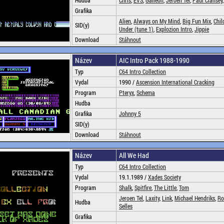
Hudba
Chris
,
EVS
,
Galleon
,
Jeroen Tel
,
Paul Clansey
Grafika
Alien
,
Always on My Mind
,
Big Fun Mix
,
Chil
SID(y)
Under (tune 1)
,
Explozion Intro
,
Jippie
Download
Stáhnout
Název
AIC Intro Pack 1988-1990
Typ
C64 Intro Collection
Vydal
1990 /
Ascension International Cracking
Program
Pteryx
,
Schema
Hudba
Grafika
Johnny 5
SID(y)
Download
Stáhnout
Název
All We Had
Typ
C64 Intro Collection
Vydal
19.1.1989 /
Xades Society
Program
Shalk
,
Spitfire
,
The Little
,
Tom
Jeroen Tel
,
Laxity
,
Link
,
Michael Hendriks
,
Ro
Hudba
Selles
Grafika