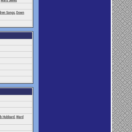
,
Ward Selles
dren Songs
,
Down
b Hubbard
,
Ward