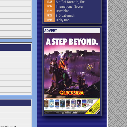
1935
Staff of Karnath, The
1932
International Soccer
1925
Decathlon
1922
3-D Labyrinth
1894
Dinky Doo
ADVERT