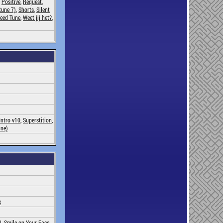
,
Positive
,
Request
,
tune 7)
,
Shorts
,
Silent
peed Tune
,
Weet jij het?
,
Intro v10
,
Superstition
,
ine)
x
!
,
Smile on Your Face
,