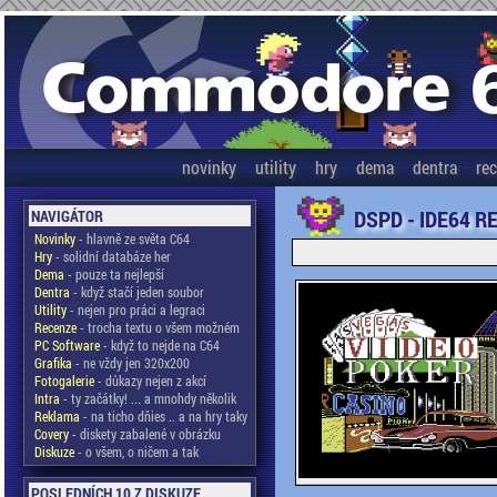
novinky
utility
hry
dema
dentra
re
DSPD - IDE64 R
NAVIGÁTOR
Novinky
- hlavně ze světa C64
Hry
- solidní databáze her
Dema
- pouze ta nejlepší
Dentra
- když stačí jeden soubor
Utility
- nejen pro práci a legraci
Recenze
- trocha textu o všem možném
PC Software
- když to nejde na C64
Grafika
- ne vždy jen 320x200
Fotogalerie
- důkazy nejen z akcí
Intra
- ty začátky! ... a mnohdy několik
Reklama
- na ticho dňies .. a na hry taky
Covery
- diskety zabalené v obrázku
Diskuze
- o všem, o ničem a tak
POSLEDNÍCH 10 Z DISKUZE