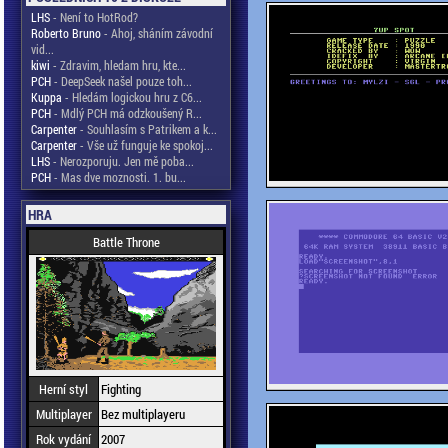
LHS
- Není to HotRod?
Roberto Bruno
- Ahoj, sháním závodní
vid...
kiwi
- Zdravim, hledam hru, kte...
PCH
- DeepSeek našel pouze toh...
Kuppa
- Hledám logickou hru z C6...
PCH
- Mdlý PCH má odzkoušený R...
Carpenter
- Souhlasím s Patrikem a k...
Carpenter
- Vše už funguje ke spokoj...
LHS
- Nerozporuju. Jen mě poba...
PCH
- Mas dve moznosti. 1. bu...
HRA
Battle Throne
Herní styl
Fighting
Multiplayer
Bez multiplayeru
Rok vydání
2007