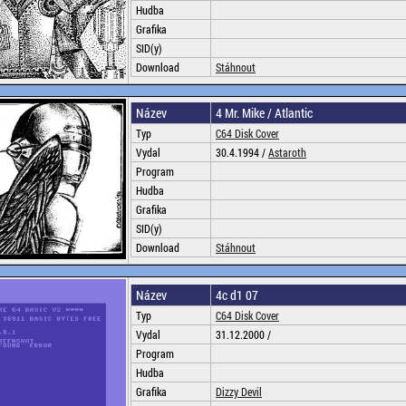
Hudba
Grafika
SID(y)
Download
Stáhnout
Název
4 Mr. Mike / Atlantic
Typ
C64 Disk Cover
Vydal
30.4.1994 /
Astaroth
Program
Hudba
Grafika
SID(y)
Download
Stáhnout
Název
4c d1 07
Typ
C64 Disk Cover
Vydal
31.12.2000 /
Program
Hudba
Grafika
Dizzy Devil