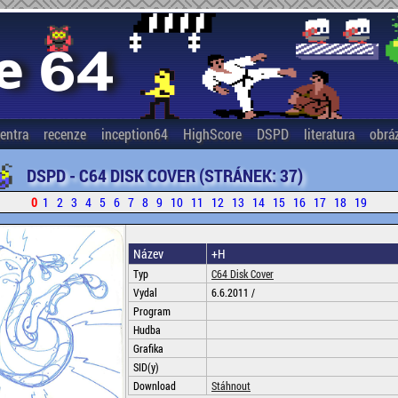
entra
recenze
inception64
HighScore
DSPD
literatura
obrá
DSPD - C64 DISK COVER (STRÁNEK: 37)
0
1
2
3
4
5
6
7
8
9
10
11
12
13
14
15
16
17
18
19
Název
+H
Typ
C64 Disk Cover
Vydal
6.6.2011 /
Program
Hudba
Grafika
SID(y)
Download
Stáhnout