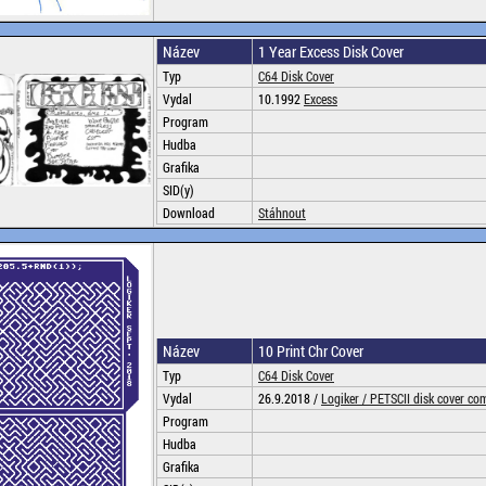
Název
1 Year Excess Disk Cover
Typ
C64 Disk Cover
Vydal
10.1992
Excess
Program
Hudba
Grafika
SID(y)
Download
Stáhnout
Název
10 Print Chr Cover
Typ
C64 Disk Cover
Vydal
26.9.2018 /
Logiker /
PETSCII disk cover co
Program
Hudba
Grafika