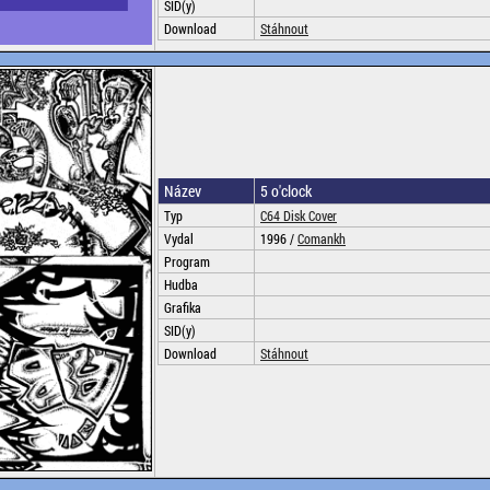
SID(y)
Download
Stáhnout
Název
5 o'clock
Typ
C64 Disk Cover
Vydal
1996 /
Comankh
Program
Hudba
Grafika
SID(y)
Download
Stáhnout