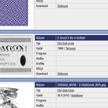
SID(y)
Download
Stáhnout
Název
2 Good 2 Be 4 Gotten
Typ
C64 Disk Cover
Vydal
1988 /
Tetragon
Program
Hudba
Grafika
SID(y)
Download
Stáhnout
Název
2000AD_WOW - X DiskCover_80%.jpg
Typ
C64 Disk Cover
Vydal
30.5.2010 /
Deadbone
Program
Hudba