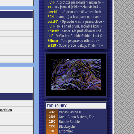
PCH
- A protože při ukládání ničím fo ~
TK
- Tak jsem si ještě trochu víc hrá ~
Josef01
- Já jsem upravil vzhled šach ~
PCH
- mám ji ;) a hral jsem na ni asi ~
Josef01
- Opravdu krásná práce, člově ~
PCH
- To je snad první, sociálně kons ~
Kokesch
- Super. Ale proč děkovat rod ~
LHS
- Vyšla hra Bubble Bobble: Lost C ~
Sillicon
- Toto je opravdu utlimátní ~
sc128
- Super práce! Děkuji. Chybí mi ~
TOP 10 HRY
mpetition
3562
Vegas Casino II
2404
Great Giana Sisters , The
2280
Bubble Bobble
2138
Blackwyche
1986
Entombed