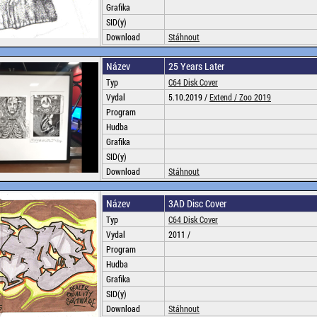
Grafika
SID(y)
Download
Stáhnout
Název
25 Years Later
Typ
C64 Disk Cover
Vydal
5.10.2019 /
Extend /
Zoo 2019
Program
Hudba
Grafika
SID(y)
Download
Stáhnout
Název
3AD Disc Cover
Typ
C64 Disk Cover
Vydal
2011 /
Program
Hudba
Grafika
SID(y)
Download
Stáhnout