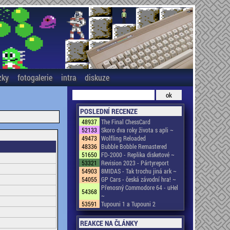
zky
fotogalerie
intra
diskuze
POSLEDNÍ RECENZE
48937
The Final ChessCard
52133
Skoro dva roky života s apli ~
49473
Wolfling Reloaded
48336
Bubble Bobble Remastered
51650
FD-2000 - Replika disketové ~
53321
Revision 2023 - Pártyreport
54903
8MIDAS - Tak trochu jiná ark ~
54055
GP Cars - česká závodní hra! ~
Přenosný Commodore 64 - uHel
54368
~
53591
Tupouni 1 a Tupouni 2
REAKCE NA ČLÁNKY