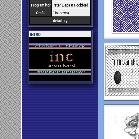
Programátor
Peter Liepa & Rockford
Grafik
(Unknown)
detail hry
INTRO