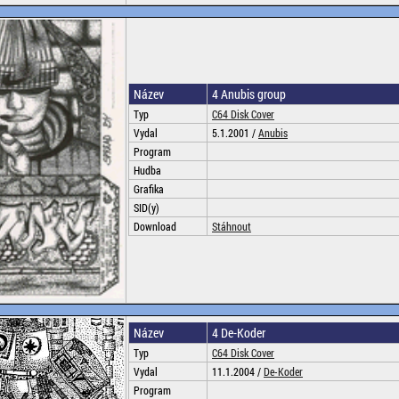
Název
4 Anubis group
Typ
C64 Disk Cover
Vydal
5.1.2001 /
Anubis
Program
Hudba
Grafika
SID(y)
Download
Stáhnout
Název
4 De-Koder
Typ
C64 Disk Cover
Vydal
11.1.2004 /
De-Koder
Program