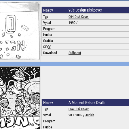
Název
90's Design Diskcover
Typ
C64 Disk Cover
Vydal
1990 /
Program
Hudba
Grafika
SID(y)
Download
Stáhnout
Název
A Moment Before Death
Typ
C64 Disk Cover
Vydal
28.1.2009 /
Junkie
Program
Hudba