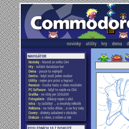
novinky
utility
hry
dema
d
NAVIGÁTOR
Novinky
- hlavně ze světa C64
Hry
- solidní databáze her
Dema
- pouze ta nejlepší
Dentra
- když stačí jeden soubor
Utility
- nejen pro práci a legraci
Recenze
- trocha textu o všem možném
PC Software
- když to nejde na C64
Grafika
- ne vždy jen 320x200
Fotogalerie
- důkazy nejen z akcí
Intra
- ty začátky! ... a mnohdy několik
Reklama
- na ticho dňies .. a na hry taky
Covery
- diskety zabalené v obrázku
Diskuze
- o všem, o ničem a tak
POSLEDNÍCH 10 Z DISKUZE