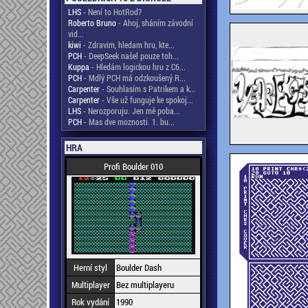
LHS
- Není to HotRod?
Roberto Bruno
- Ahoj, sháním závodní
vid...
kiwi
- Zdravim, hledam hru, kte...
PCH
- DeepSeek našel pouze toh...
Kuppa
- Hledám logickou hru z C6...
PCH
- Mdlý PCH má odzkoušený R...
Carpenter
- Souhlasím s Patrikem a k...
Carpenter
- Vše už funguje ke spokoj...
LHS
- Nerozporuju. Jen mě poba...
PCH
- Mas dve moznosti. 1. bu...
HRA
Profi Boulder 010
Herní styl
Boulder Dash
Multiplayer
Bez multiplayeru
Rok vydání
1990