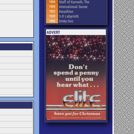
1934
Staff of Karnath, The
1929
International Soccer
1922
Decathlon
1920
3-D Labyrinth
1893
Dinky Doo
ADVERT