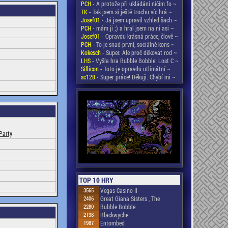
PCH
- A protože při ukládání ničím fo ~
TK
- Tak jsem si ještě trochu víc hrá ~
Josef01
- Já jsem upravil vzhled šach ~
PCH
- mám ji ;) a hral jsem na ni asi ~
Josef01
- Opravdu krásná práce, člově ~
PCH
- To je snad první, sociálně kons ~
Kokesch
- Super. Ale proč děkovat rod ~
LHS
- Vyšla hra Bubble Bobble: Lost C ~
Sillicon
- Toto je opravdu utlimátní ~
sc128
- Super práce! Děkuji. Chybí mi ~
Party
TOP 10 HRY
3565
Vegas Casino II
2406
Great Giana Sisters , The
2280
Bubble Bobble
2138
Blackwyche
1987
Entombed