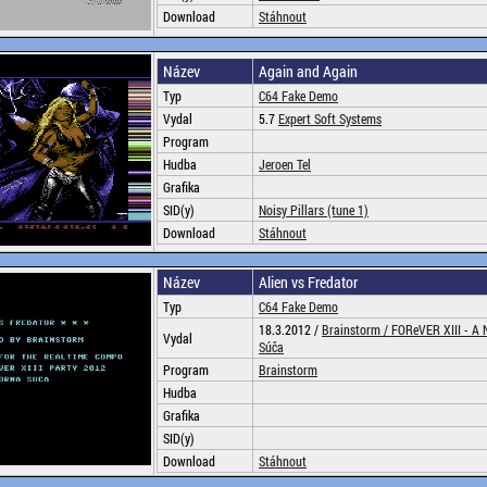
Download
Stáhnout
Název
Again and Again
Typ
C64 Fake Demo
Vydal
5.7
Expert Soft Systems
Program
Hudba
Jeroen Tel
Grafika
SID(y)
Noisy Pillars (tune 1)
Download
Stáhnout
Název
Alien vs Fredator
Typ
C64 Fake Demo
18.3.2012 /
Brainstorm /
FOReVER XIII - A 
Vydal
Súča
Program
Brainstorm
Hudba
Grafika
SID(y)
Download
Stáhnout