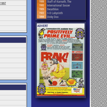
1935
Staff of Karnath, The
 1997
1932
International Soccer
1925
Decathlon
1922
3-D Labyrinth
1894
Dinky Doo
ADVERT