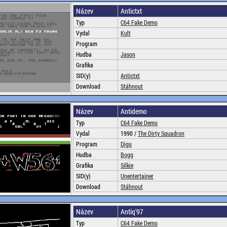
Název
Antictxt
Typ
C64 Fake Demo
Vydal
Kult
Program
Hudba
Jason
Grafika
SID(y)
Antictxt
Download
Stáhnout
Název
Antidemo
Typ
C64 Fake Demo
Vydal
1990 /
The Dirty Squadron
Program
Digu
Hudba
Bogg
Grafika
Silkie
SID(y)
Unentertainer
Download
Stáhnout
Název
Antiq'97
Typ
C64 Fake Demo