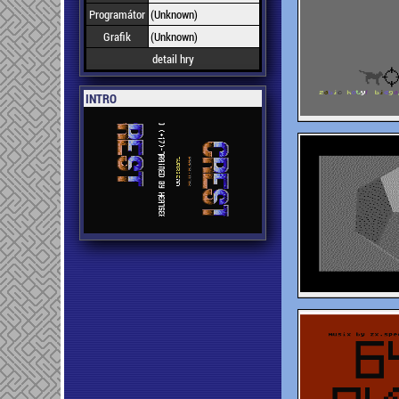
Programátor
(Unknown)
Grafik
(Unknown)
detail hry
INTRO