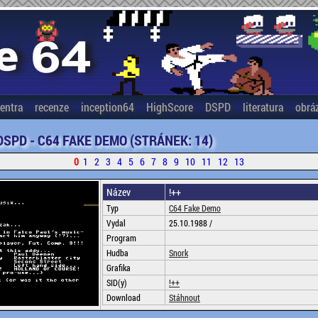
entra
recenze
inception64
HighScore
DSPD
literatura
obrá
DSPD - C64 FAKE DEMO (STRÁNEK: 14)
0
1
2
3
4
5
6
7
8
9
10
11
12
13
Název
!++
Typ
C64 Fake Demo
Vydal
25.10.1988 /
Program
Hudba
Snork
Grafika
SID(y)
!++
Download
Stáhnout