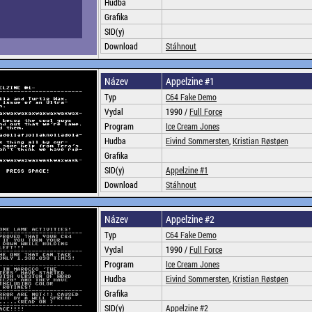
Hudba
Grafika
SID(y)
Download
Stáhnout
Název
Appelzine #1
Typ
C64 Fake Demo
Vydal
1990 /
Full Force
Program
Ice Cream Jones
Hudba
Eivind Sommersten
,
Kristian Røstøen
Grafika
SID(y)
Appelzine #1
Download
Stáhnout
Název
Appelzine #2
Typ
C64 Fake Demo
Vydal
1990 /
Full Force
Program
Ice Cream Jones
Hudba
Eivind Sommersten
,
Kristian Røstøen
Grafika
SID(y)
Appelzine #2