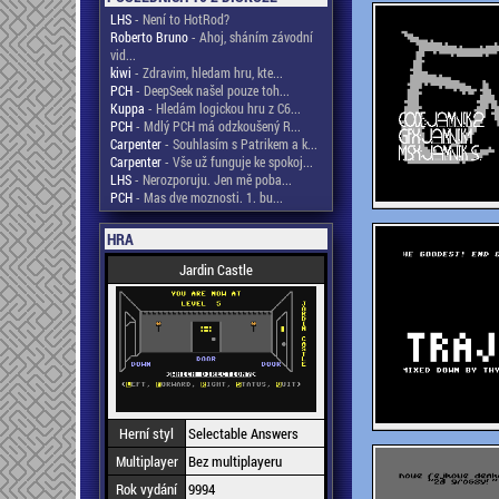
LHS
- Není to HotRod?
Roberto Bruno
- Ahoj, sháním závodní
vid...
kiwi
- Zdravim, hledam hru, kte...
PCH
- DeepSeek našel pouze toh...
Kuppa
- Hledám logickou hru z C6...
PCH
- Mdlý PCH má odzkoušený R...
Carpenter
- Souhlasím s Patrikem a k...
Carpenter
- Vše už funguje ke spokoj...
LHS
- Nerozporuju. Jen mě poba...
PCH
- Mas dve moznosti. 1. bu...
HRA
Jardin Castle
Herní styl
Selectable Answers
Multiplayer
Bez multiplayeru
Rok vydání
9994