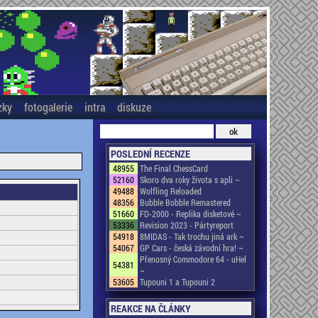
zky
fotogalerie
intra
diskuze
POSLEDNÍ RECENZE
48955
The Final ChessCard
52160
Skoro dva roky života s apli ~
49488
Wolfling Reloaded
48356
Bubble Bobble Remastered
51660
FD-2000 - Replika disketové ~
53336
Revision 2023 - Pártyreport
54918
8MIDAS - Tak trochu jiná ark ~
54067
GP Cars - česká závodní hra! ~
Přenosný Commodore 64 - uHel
54381
~
53605
Tupouni 1 a Tupouni 2
REAKCE NA ČLÁNKY