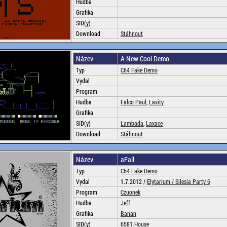
Hudba
Grafika
SID(y)
Download
Stáhnout
Název
A New Cool Demo
Typ
C64 Fake Demo
Vydal
Program
Hudba
Falco Paul
,
Laxity
Grafika
SID(y)
Lambada
,
Laxace
Download
Stáhnout
Název
aFall
Typ
C64 Fake Demo
Vydal
1.7.2012 /
Elytarium /
Silesia Party 6
Program
Czuonek
Hudba
Jeff
Grafika
Banan
SID(y)
6581 House