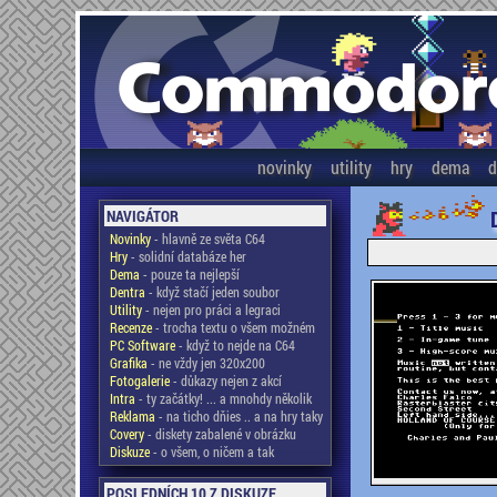
novinky
utility
hry
dema
d
NAVIGÁTOR
Novinky
- hlavně ze světa C64
Hry
- solidní databáze her
Dema
- pouze ta nejlepší
Dentra
- když stačí jeden soubor
Utility
- nejen pro práci a legraci
Recenze
- trocha textu o všem možném
PC Software
- když to nejde na C64
Grafika
- ne vždy jen 320x200
Fotogalerie
- důkazy nejen z akcí
Intra
- ty začátky! ... a mnohdy několik
Reklama
- na ticho dňies .. a na hry taky
Covery
- diskety zabalené v obrázku
Diskuze
- o všem, o ničem a tak
POSLEDNÍCH 10 Z DISKUZE