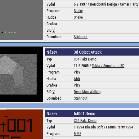
Vydal
6.7.1997 /
Bezrobotni Dezign /
Center Party
Program
Shake
Hudba
Shake
Grafika
SID(y)
Download
Stáhnout
Název
3d Object Attack
Typ
C64 Fake Demo
Vydal
11.6.2005 /
Tukka /
Simulaatio 3D
Program
Visy
Hudba
Ahti
Grafika
Visy
SID(y)
Dead Man Walking
Download
Stáhnout
Název
64001 Demo
Typ
C64 Fake Demo
Vydal
1.1994
Bla Bla Soft /
Fatum Party 1994
Program
MMS