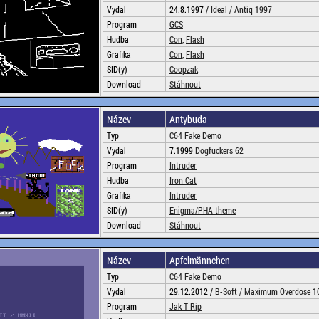
Vydal
24.8.1997 /
Ideal /
Antiq 1997
Program
GCS
Hudba
Con
,
Flash
Grafika
Con
,
Flash
SID(y)
Coopzak
Download
Stáhnout
Název
Antybuda
Typ
C64 Fake Demo
Vydal
7.1999
Dogfuckers 62
Program
Intruder
Hudba
Iron Cat
Grafika
Intruder
SID(y)
Enigma/PHA theme
Download
Stáhnout
Název
Apfelmännchen
Typ
C64 Fake Demo
Vydal
29.12.2012 /
B-Soft /
Maximum Overdose 1
Program
Jak T Rip