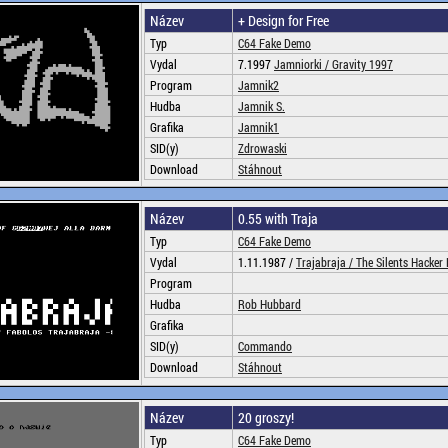
Název
+ Design for Free
Typ
C64 Fake Demo
Vydal
7.1997
Jamniorki /
Gravity 1997
Program
Jamnik2
Hudba
Jamnik S.
Grafika
Jamnik1
SID(y)
Zdrowaski
Download
Stáhnout
Název
0.55 with Traja
Typ
C64 Fake Demo
Vydal
1.11.1987 /
Trajabraja /
The Silents Hacker 
Program
Hudba
Rob Hubbard
Grafika
SID(y)
Commando
Download
Stáhnout
Název
20 groszy!
Typ
C64 Fake Demo