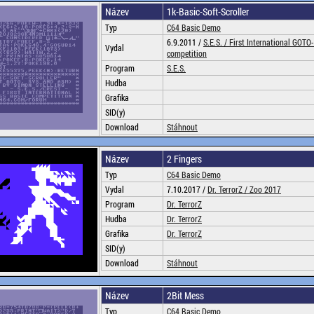
Název
1k-Basic-Soft-Scroller
Typ
C64 Basic Demo
6.9.2011 /
S.E.S. /
First International GOTO
Vydal
competition
Program
S.E.S.
Hudba
Grafika
SID(y)
Download
Stáhnout
Název
2 Fingers
Typ
C64 Basic Demo
Vydal
7.10.2017 /
Dr. TerrorZ /
Zoo 2017
Program
Dr. TerrorZ
Hudba
Dr. TerrorZ
Grafika
Dr. TerrorZ
SID(y)
Download
Stáhnout
Název
2Bit Mess
Typ
C64 Basic Demo