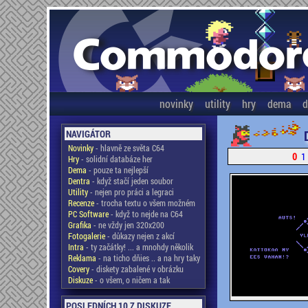
novinky
utility
hry
dema
d
NAVIGÁTOR
Novinky
- hlavně ze světa C64
0
1
Hry
- solidní databáze her
Dema
- pouze ta nejlepší
Dentra
- když stačí jeden soubor
Utility
- nejen pro práci a legraci
Recenze
- trocha textu o všem možném
PC Software
- když to nejde na C64
Grafika
- ne vždy jen 320x200
Fotogalerie
- důkazy nejen z akcí
Intra
- ty začátky! ... a mnohdy několik
Reklama
- na ticho dňies .. a na hry taky
Covery
- diskety zabalené v obrázku
Diskuze
- o všem, o ničem a tak
POSLEDNÍCH 10 Z DISKUZE