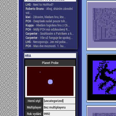
LHS
- Není to HotRod?
Roberto Bruno
- Ahoj, sháním závodní
vid...
kiwi
- Zdravim, hledam hru, kte...
PCH
- DeepSeek našel pouze toh...
Kuppa
- Hledám logickou hru z C6...
PCH
- Mdlý PCH má odzkoušený R...
Carpenter
- Souhlasím s Patrikem a k...
Carpenter
- Vše už funguje ke spokoj...
LHS
- Nerozporuju. Jen mě poba...
PCH
- Mas dve moznosti. 1. bu...
HRA
Planet Probe
Herní styl
[uncategorized]
Multiplayer
Bez multiplayeru
Rok vydání
9992