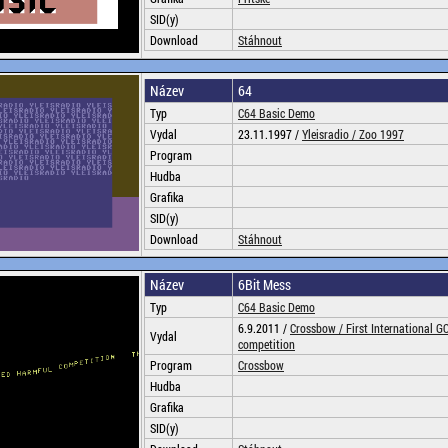
SID(y)
Download
Stáhnout
Název
64
Typ
C64 Basic Demo
Vydal
23.11.1997 /
Yleisradio /
Zoo 1997
Program
Hudba
Grafika
SID(y)
Download
Stáhnout
Název
6Bit Mess
Typ
C64 Basic Demo
6.9.2011 /
Crossbow /
First International 
Vydal
competition
Program
Crossbow
Hudba
Grafika
SID(y)