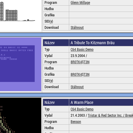
Program
Glenn Millage
Hudba
Grafika
SID(y)
Download
Stáhnout
Název
A Tribute To Kitzmann Bräu
Typ
C64 Basic Demo
Vydal
23.9.2004 /
Program
8R0TK4$T3N
Hudba
Grafika
8R0TK4$T3N
SID(y)
Download
Stáhnout
Název
A Warm Place
Typ
C64 Basic Demo
Vydal
21.4.2003 /
Tristar & Red Sector Inc. /
Brea
Program
Benson
Hudba