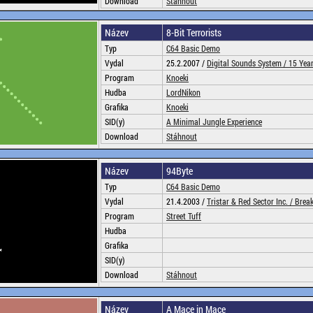
Download
Stáhnout
Název
8-Bit Terrorists
Typ
C64 Basic Demo
Vydal
25.2.2007 /
Digital Sounds System /
15 Yea
Program
Knoeki
Hudba
LordNikon
Grafika
Knoeki
SID(y)
A Minimal Jungle Experience
Download
Stáhnout
Název
94Byte
Typ
C64 Basic Demo
Vydal
21.4.2003 /
Tristar & Red Sector Inc. /
Brea
Program
Street Tuff
Hudba
Grafika
SID(y)
Download
Stáhnout
Název
A Mace in Mace