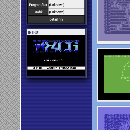
Programátor
(Unknown)
Grafik
(Unknown)
detail hry
INTRO