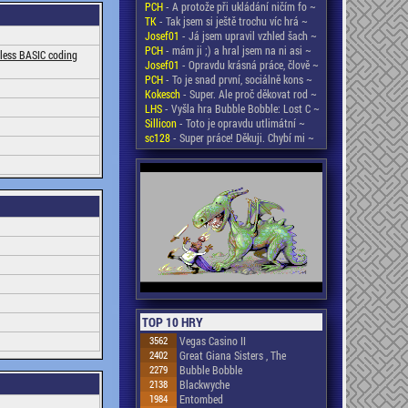
PCH
- A protože při ukládání ničím fo ~
TK
- Tak jsem si ještě trochu víc hrá ~
Josef01
- Já jsem upravil vzhled šach ~
PCH
- mám ji ;) a hral jsem na ni asi ~
-less BASIC coding
Josef01
- Opravdu krásná práce, člově ~
PCH
- To je snad první, sociálně kons ~
Kokesch
- Super. Ale proč děkovat rod ~
LHS
- Vyšla hra Bubble Bobble: Lost C ~
Sillicon
- Toto je opravdu utlimátní ~
sc128
- Super práce! Děkuji. Chybí mi ~
TOP 10 HRY
3562
Vegas Casino II
2402
Great Giana Sisters , The
2279
Bubble Bobble
2138
Blackwyche
1984
Entombed