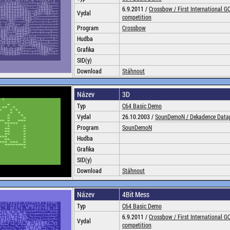
6.9.2011 /
Crossbow /
First International 
Vydal
competition
Program
Crossbow
Hudba
Grafika
SID(y)
Download
Stáhnout
Název
3D
Typ
C64 Basic Demo
Vydal
26.10.2003 /
SounDemoN /
Dekadence Data
Program
SounDemoN
Hudba
Grafika
SID(y)
Download
Stáhnout
Název
4Bit Mess
Typ
C64 Basic Demo
6.9.2011 /
Crossbow /
First International 
Vydal
competition