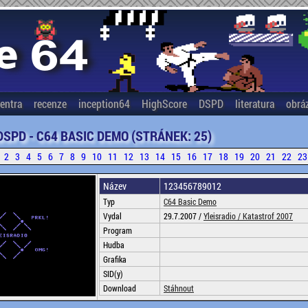
entra
recenze
inception64
HighScore
DSPD
literatura
obrá
DSPD - C64 BASIC DEMO (STRÁNEK: 25)
2
3
4
5
6
7
8
9
10
11
12
13
14
15
16
17
18
19
20
21
22
23
Název
123456789012
Typ
C64 Basic Demo
Vydal
29.7.2007 /
Yleisradio /
Katastrof 2007
Program
Hudba
Grafika
SID(y)
Download
Stáhnout