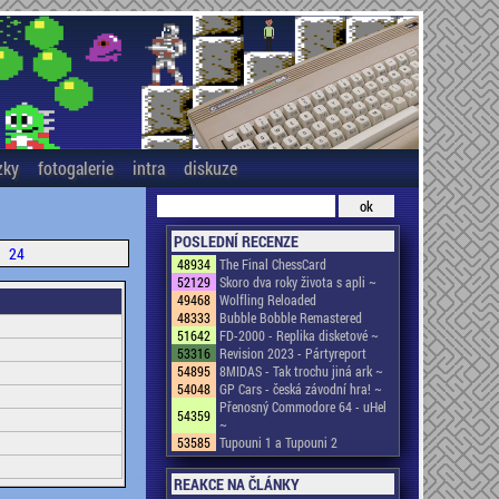
zky
fotogalerie
intra
diskuze
POSLEDNÍ RECENZE
24
48934
The Final ChessCard
52129
Skoro dva roky života s apli ~
49468
Wolfling Reloaded
48333
Bubble Bobble Remastered
51642
FD-2000 - Replika disketové ~
53316
Revision 2023 - Pártyreport
54895
8MIDAS - Tak trochu jiná ark ~
54048
GP Cars - česká závodní hra! ~
Přenosný Commodore 64 - uHel
54359
~
53585
Tupouni 1 a Tupouni 2
REAKCE NA ČLÁNKY