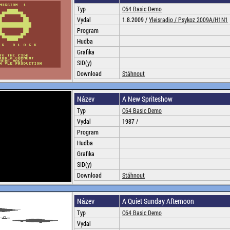
Typ
C64 Basic Demo
Vydal
1.8.2009 /
Yleisradio /
Psykoz 2009A/H1N1
Program
Hudba
Grafika
SID(y)
Download
Stáhnout
Název
A New Spriteshow
Typ
C64 Basic Demo
Vydal
1987 /
Program
Hudba
Grafika
SID(y)
Download
Stáhnout
Název
A Quiet Sunday Afternoon
Typ
C64 Basic Demo
Vydal