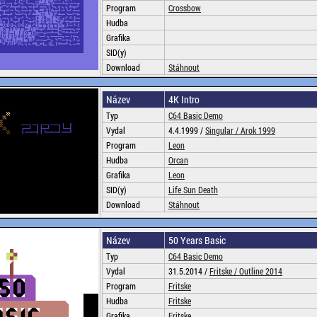
Program
Crossbow
Hudba
Grafika
SID(y)
Download
Stáhnout
Název
4K Intro
Typ
C64 Basic Demo
Vydal
4.4.1999 /
Singular /
Arok 1999
Program
Leon
Hudba
Orcan
Grafika
Leon
SID(y)
Life Sun Death
Download
Stáhnout
Název
50 Years Basic
Typ
C64 Basic Demo
Vydal
31.5.2014 /
Fritske /
Outline 2014
Program
Fritske
Hudba
Fritske
Grafika
Fritske