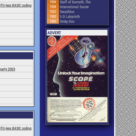
1934
Staff of Karnath, The
GOTO-less BASIC coding
1928
International Soccer
1922
Decathlon
1920
3-D Labyrinth
1893
Dinky Doo
ADVERT
party 2003
GOTO-less BASIC coding