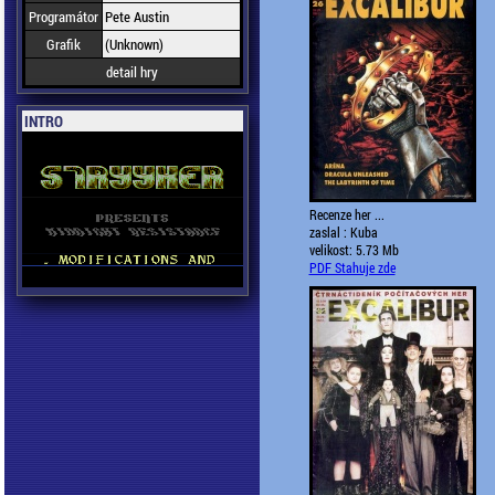
Programátor
Pete Austin
Grafik
(Unknown)
detail hry
INTRO
Recenze her ...
zaslal : Kuba
velikost: 5.73 Mb
PDF Stahuje zde