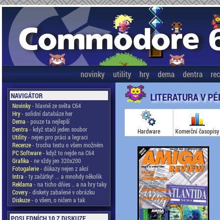
novinky
utility
hry
dema
dentra
re
LITERATURA V P
NAVIGÁTOR
Novinky
- hlavně ze světa C64
Hry
- solidní databáze her
Dema
- pouze ta nejlepší
Dentra
- když stačí jeden soubor
Hardware
Komerční časopisy
Utility
- nejen pro práci a legraci
Recenze
- trocha textu o všem možném
PC Software
- když to nejde na C64
Grafika
- ne vždy jen 320x200
Fotogalerie
- důkazy nejen z akcí
Intra
- ty začátky! ... a mnohdy několik
Reklama
- na ticho dňies .. a na hry taky
Covery
- diskety zabalené v obrázku
Diskuze
- o všem, o ničem a tak
POSLEDNÍCH 10 Z DISKUZE