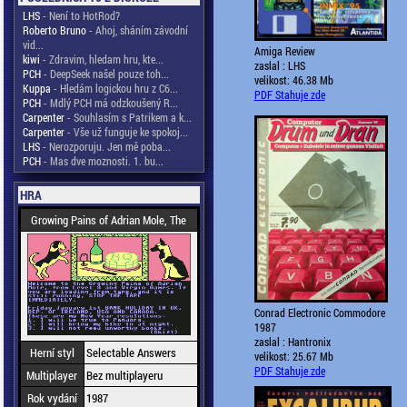
LHS
- Není to HotRod?
Roberto Bruno
- Ahoj, sháním závodní
vid...
Amiga Review
kiwi
- Zdravim, hledam hru, kte...
zaslal : LHS
PCH
- DeepSeek našel pouze toh...
velikost: 46.38 Mb
Kuppa
- Hledám logickou hru z C6...
PDF Stahuje zde
PCH
- Mdlý PCH má odzkoušený R...
Carpenter
- Souhlasím s Patrikem a k...
Carpenter
- Vše už funguje ke spokoj...
LHS
- Nerozporuju. Jen mě poba...
PCH
- Mas dve moznosti. 1. bu...
HRA
Growing Pains of Adrian Mole, The
Conrad Electronic Commodore
1987
zaslal : Hantronix
Herní styl
Selectable Answers
velikost: 25.67 Mb
PDF Stahuje zde
Multiplayer
Bez multiplayeru
Rok vydání
1987