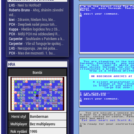
LHS
- Není to HotRod?
Roberto Bruno
- Ahoj, sháním závodní
vid...
kiwi
- Zdravim, hledam hru, kte...
PCH
- DeepSeek našel pouze toh...
Kuppa
- Hledám logickou hru z C6...
PCH
- Mdlý PCH má odzkoušený R...
Carpenter
- Souhlasím s Patrikem a k...
Carpenter
- Vše už funguje ke spokoj...
LHS
- Nerozporuju. Jen mě poba...
PCH
- Mas dve moznosti. 1. bu...
HRA
Bombi
Herní styl
Bomberman
Multiplayer
Bez multiplayeru
Rok vydání
1995