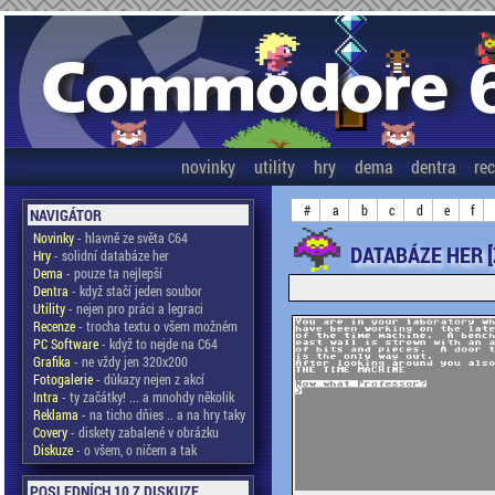
novinky
utility
hry
dema
dentra
re
#
a
b
c
d
e
f
NAVIGÁTOR
Novinky
- hlavně ze světa C64
DATABÁZE HER [
Hry
- solidní databáze her
Dema
- pouze ta nejlepší
Dentra
- když stačí jeden soubor
Utility
- nejen pro práci a legraci
Recenze
- trocha textu o všem možném
PC Software
- když to nejde na C64
Grafika
- ne vždy jen 320x200
Fotogalerie
- důkazy nejen z akcí
Intra
- ty začátky! ... a mnohdy několik
Reklama
- na ticho dňies .. a na hry taky
Covery
- diskety zabalené v obrázku
Diskuze
- o všem, o ničem a tak
POSLEDNÍCH 10 Z DISKUZE