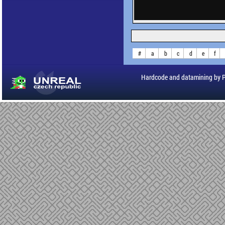
#
a
b
c
d
e
f
Hardcode and datamining by 