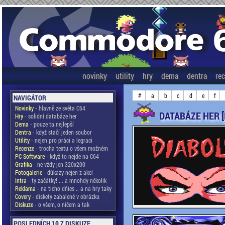
novinky
utility
hry
dema
dentra
re
#
a
b
c
d
e
f
NAVIGÁTOR
Novinky
- hlavně ze světa C64
DATABÁZE HER 
Hry
- solidní databáze her
Dema
- pouze ta nejlepší
Dentra
- když stačí jeden soubor
Utility
- nejen pro práci a legraci
Recenze
- trocha textu o všem možném
PC Software
- když to nejde na C64
Grafika
- ne vždy jen 320x200
Fotogalerie
- důkazy nejen z akcí
Intra
- ty začátky! ... a mnohdy několik
Reklama
- na ticho dňies .. a na hry taky
Covery
- diskety zabalené v obrázku
Diskuze
- o všem, o ničem a tak
POSLEDNÍCH 10 Z DISKUZE