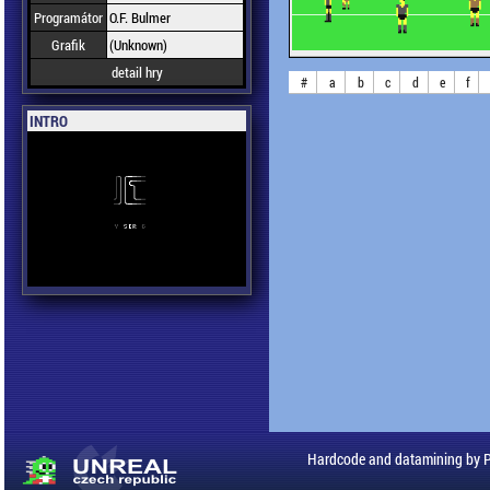
Programátor
O.F. Bulmer
Grafik
(Unknown)
detail hry
#
a
b
c
d
e
f
INTRO
Hardcode and datamining by 