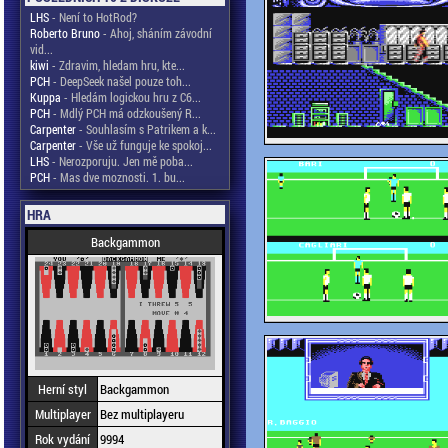
LHS
- Není to HotRod?
Roberto Bruno
- Ahoj, sháním závodní
vid...
kiwi
- Zdravim, hledam hru, kte...
PCH
- DeepSeek našel pouze toh...
Kuppa
- Hledám logickou hru z C6...
PCH
- Mdlý PCH má odzkoušený R...
Carpenter
- Souhlasím s Patrikem a k...
Carpenter
- Vše už funguje ke spokoj...
LHS
- Nerozporuju. Jen mě poba...
PCH
- Mas dve moznosti. 1. bu...
HRA
Backgammon
Herní styl
Backgammon
Multiplayer
Bez multiplayeru
Rok vydání
9994