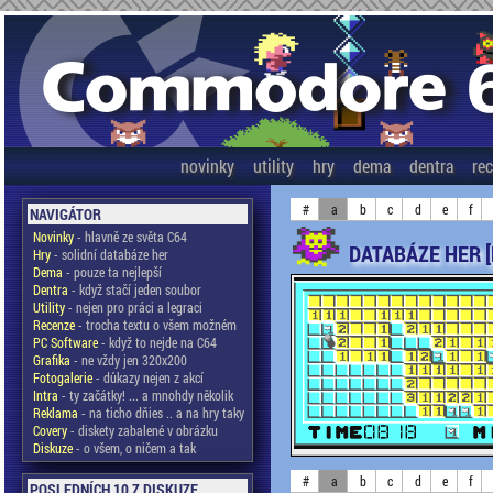
novinky
utility
hry
dema
dentra
re
#
a
b
c
d
e
f
NAVIGÁTOR
Novinky
- hlavně ze světa C64
DATABÁZE HER 
Hry
- solidní databáze her
Dema
- pouze ta nejlepší
Dentra
- když stačí jeden soubor
Utility
- nejen pro práci a legraci
Recenze
- trocha textu o všem možném
PC Software
- když to nejde na C64
Grafika
- ne vždy jen 320x200
Fotogalerie
- důkazy nejen z akcí
Intra
- ty začátky! ... a mnohdy několik
Reklama
- na ticho dňies .. a na hry taky
Covery
- diskety zabalené v obrázku
Diskuze
- o všem, o ničem a tak
#
a
b
c
d
e
f
POSLEDNÍCH 10 Z DISKUZE