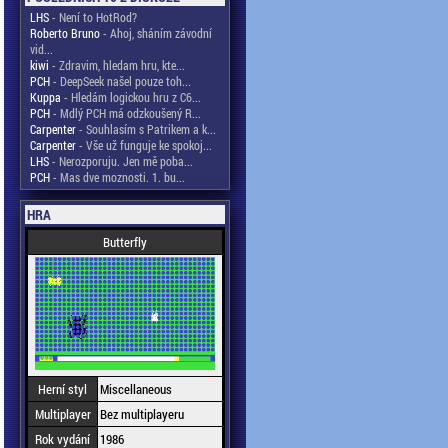
LHS
- Není to HotRod?
Roberto Bruno
- Ahoj, sháním závodní
vid...
kiwi
- Zdravim, hledam hru, kte...
PCH
- DeepSeek našel pouze toh...
Kuppa
- Hledám logickou hru z C6...
PCH
- Mdlý PCH má odzkoušený R...
Carpenter
- Souhlasím s Patrikem a k...
Carpenter
- Vše už funguje ke spokoj...
LHS
- Nerozporuju. Jen mě poba...
PCH
- Mas dve moznosti. 1. bu...
HRA
Butterfly
Herní styl
Miscellaneous
Multiplayer
Bez multiplayeru
Rok vydání
1986