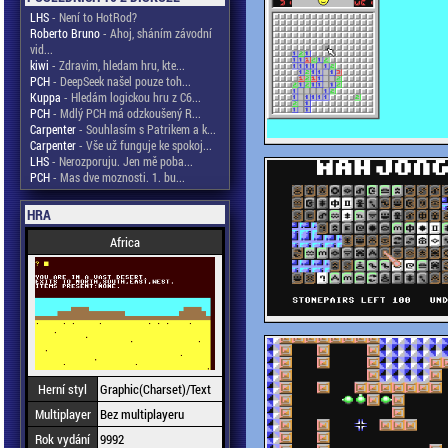
LHS
- Není to HotRod?
Roberto Bruno
- Ahoj, sháním závodní
vid...
kiwi
- Zdravim, hledam hru, kte...
PCH
- DeepSeek našel pouze toh...
Kuppa
- Hledám logickou hru z C6...
PCH
- Mdlý PCH má odzkoušený R...
Carpenter
- Souhlasím s Patrikem a k...
Carpenter
- Vše už funguje ke spokoj...
LHS
- Nerozporuju. Jen mě poba...
PCH
- Mas dve moznosti. 1. bu...
HRA
Africa
Herní styl
Graphic(Charset)/Text
Multiplayer
Bez multiplayeru
Rok vydání
9992