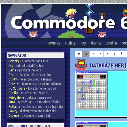
novinky
utility
hry
dema
dentra
re
#
a
b
c
d
e
f
NAVIGÁTOR
Novinky
- hlavně ze světa C64
DATABÁZE HER 
Hry
- solidní databáze her
Dema
- pouze ta nejlepší
Dentra
- když stačí jeden soubor
Utility
- nejen pro práci a legraci
Recenze
- trocha textu o všem možném
PC Software
- když to nejde na C64
Grafika
- ne vždy jen 320x200
Fotogalerie
- důkazy nejen z akcí
Intra
- ty začátky! ... a mnohdy několik
Reklama
- na ticho dňies .. a na hry taky
Covery
- diskety zabalené v obrázku
Diskuze
- o všem, o ničem a tak
POSLEDNÍCH 10 Z DISKUZE