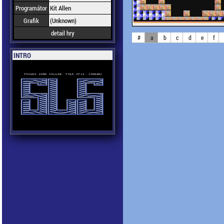
Programátor
Kit Allen
Grafik
(Unknown)
detail hry
#
a
b
c
d
e
f
INTRO