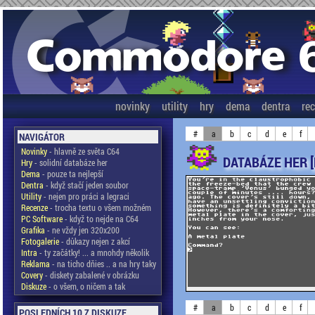
novinky
utility
hry
dema
dentra
re
#
a
b
c
d
e
f
NAVIGÁTOR
Novinky
- hlavně ze světa C64
DATABÁZE HER 
Hry
- solidní databáze her
Dema
- pouze ta nejlepší
Dentra
- když stačí jeden soubor
Utility
- nejen pro práci a legraci
Recenze
- trocha textu o všem možném
PC Software
- když to nejde na C64
Grafika
- ne vždy jen 320x200
Fotogalerie
- důkazy nejen z akcí
Intra
- ty začátky! ... a mnohdy několik
Reklama
- na ticho dňies .. a na hry taky
Covery
- diskety zabalené v obrázku
Diskuze
- o všem, o ničem a tak
#
a
b
c
d
e
f
POSLEDNÍCH 10 Z DISKUZE