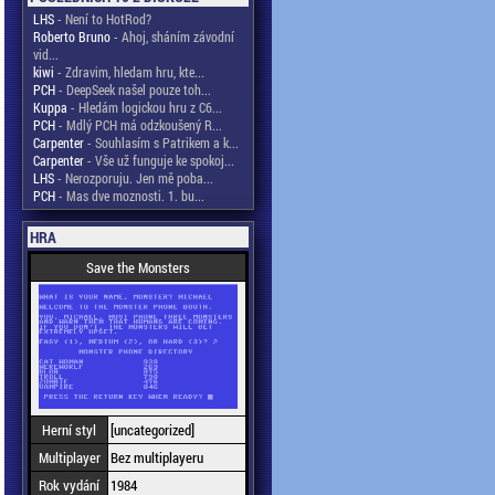
LHS
- Není to HotRod?
Roberto Bruno
- Ahoj, sháním závodní
vid...
kiwi
- Zdravim, hledam hru, kte...
PCH
- DeepSeek našel pouze toh...
Kuppa
- Hledám logickou hru z C6...
PCH
- Mdlý PCH má odzkoušený R...
Carpenter
- Souhlasím s Patrikem a k...
Carpenter
- Vše už funguje ke spokoj...
LHS
- Nerozporuju. Jen mě poba...
PCH
- Mas dve moznosti. 1. bu...
HRA
Save the Monsters
Herní styl
[uncategorized]
Multiplayer
Bez multiplayeru
Rok vydání
1984