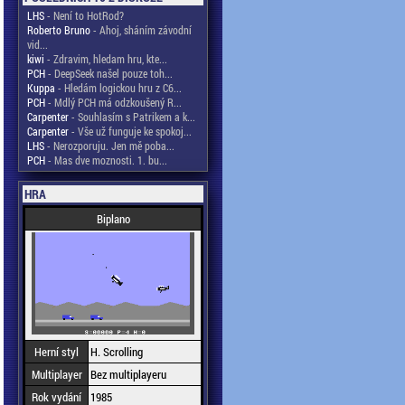
LHS
- Není to HotRod?
Roberto Bruno
- Ahoj, sháním závodní
vid...
kiwi
- Zdravim, hledam hru, kte...
PCH
- DeepSeek našel pouze toh...
Kuppa
- Hledám logickou hru z C6...
PCH
- Mdlý PCH má odzkoušený R...
Carpenter
- Souhlasím s Patrikem a k...
Carpenter
- Vše už funguje ke spokoj...
LHS
- Nerozporuju. Jen mě poba...
PCH
- Mas dve moznosti. 1. bu...
HRA
Biplano
Herní styl
H. Scrolling
Multiplayer
Bez multiplayeru
Rok vydání
1985