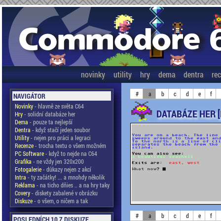
novinky
utility
hry
dema
dentra
re
#
a
b
c
d
e
f
NAVIGÁTOR
Novinky
- hlavně ze světa C64
DATABÁZE HER 
Hry
- solidní databáze her
Dema
- pouze ta nejlepší
Dentra
- když stačí jeden soubor
Utility
- nejen pro práci a legraci
Recenze
- trocha textu o všem možném
PC Software
- když to nejde na C64
Grafika
- ne vždy jen 320x200
Fotogalerie
- důkazy nejen z akcí
Intra
- ty začátky! ... a mnohdy několik
Reklama
- na ticho dňies .. a na hry taky
Covery
- diskety zabalené v obrázku
Diskuze
- o všem, o ničem a tak
#
a
b
c
d
e
f
POSLEDNÍCH 10 Z DISKUZE