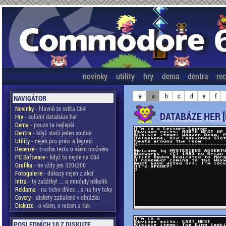
novinky
utility
hry
dema
dentra
re
#
a
b
c
d
e
f
NAVIGÁTOR
Novinky
- hlavně ze světa C64
DATABÁZE HER 
Hry
- solidní databáze her
Dema
- pouze ta nejlepší
Dentra
- když stačí jeden soubor
Utility
- nejen pro práci a legraci
Recenze
- trocha textu o všem možném
PC Software
- když to nejde na C64
Grafika
- ne vždy jen 320x200
Fotogalerie
- důkazy nejen z akcí
Intra
- ty začátky! ... a mnohdy několik
Reklama
- na ticho dňies .. a na hry taky
Covery
- diskety zabalené v obrázku
Diskuze
- o všem, o ničem a tak
POSLEDNÍCH 10 Z DISKUZE