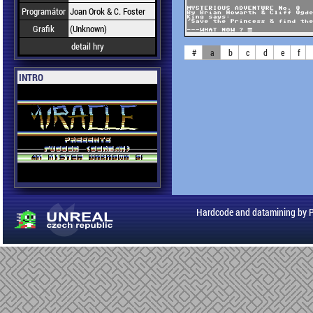
Programátor
Joan Orok & C. Foster
Grafik
(Unknown)
detail hry
#
a
b
c
d
e
f
INTRO
Hardcode and datamining by 