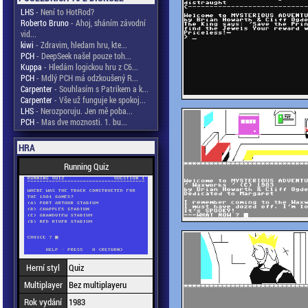
LHS
- Není to HotRod?
Roberto Bruno
- Ahoj, sháním závodní
vid...
kiwi
- Zdravim, hledam hru, kte...
PCH
- DeepSeek našel pouze toh...
Kuppa
- Hledám logickou hru z C6...
PCH
- Mdlý PCH má odzkoušený R...
Carpenter
- Souhlasím s Patrikem a k...
Carpenter
- Vše už funguje ke spokoj...
LHS
- Nerozporuju. Jen mě poba...
PCH
- Mas dve moznosti. 1. bu...
HRA
Running Quiz
Herní styl
Quiz
Multiplayer
Bez multiplayeru
Rok vydání
1983