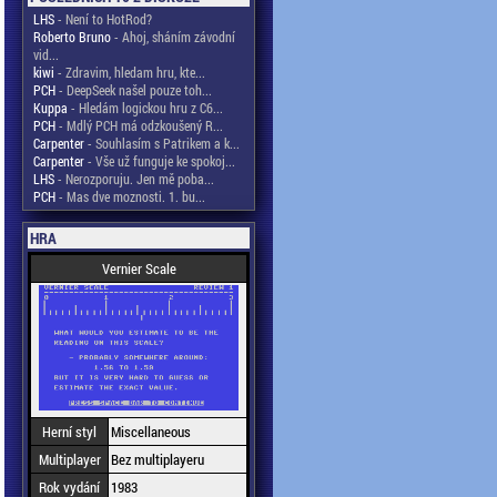
LHS
- Není to HotRod?
Roberto Bruno
- Ahoj, sháním závodní
vid...
kiwi
- Zdravim, hledam hru, kte...
PCH
- DeepSeek našel pouze toh...
Kuppa
- Hledám logickou hru z C6...
PCH
- Mdlý PCH má odzkoušený R...
Carpenter
- Souhlasím s Patrikem a k...
Carpenter
- Vše už funguje ke spokoj...
LHS
- Nerozporuju. Jen mě poba...
PCH
- Mas dve moznosti. 1. bu...
HRA
Vernier Scale
Herní styl
Miscellaneous
Multiplayer
Bez multiplayeru
Rok vydání
1983