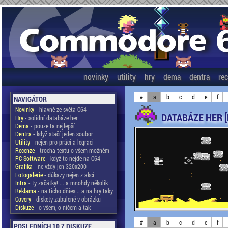
novinky
utility
hry
dema
dentra
re
#
a
b
c
d
e
f
NAVIGÁTOR
Novinky
- hlavně ze světa C64
DATABÁZE HER 
Hry
- solidní databáze her
Dema
- pouze ta nejlepší
Dentra
- když stačí jeden soubor
Utility
- nejen pro práci a legraci
Recenze
- trocha textu o všem možném
PC Software
- když to nejde na C64
Grafika
- ne vždy jen 320x200
Fotogalerie
- důkazy nejen z akcí
Intra
- ty začátky! ... a mnohdy několik
Reklama
- na ticho dňies .. a na hry taky
Covery
- diskety zabalené v obrázku
Diskuze
- o všem, o ničem a tak
#
a
b
c
d
e
f
POSLEDNÍCH 10 Z DISKUZE