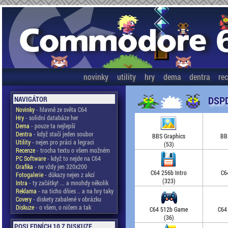
novinky
utility
hry
dema
dentra
re
DSPD
NAVIGÁTOR
Novinky
- hlavně ze světa C64
Hry
- solidní databáze her
Dema
- pouze ta nejlepší
Dentra
- když stačí jeden soubor
BBS Graphics
BB
Utility
- nejen pro práci a legraci
(53)
Recenze
- trocha textu o všem možném
PC Software
- když to nejde na C64
Grafika
- ne vždy jen 320x200
C64 256b Intro
C6
Fotogalerie
- důkazy nejen z akcí
(323)
Intra
- ty začátky! ... a mnohdy několik
Reklama
- na ticho dňies .. a na hry taky
Covery
- diskety zabalené v obrázku
Diskuze
- o všem, o ničem a tak
C64 512b Game
C64
(36)
POSLEDNÍCH 10 Z DISKUZE