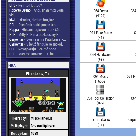
LHS
- Není to HotRod?
Roberto Bruno
- Ahoj, sháním závodní
C64 Demo
C64
vid...
(4126)
kiwi
- Zdravim, hledam hru, kte...
PCH
- DeepSeek našel pouze toh...
Kuppa
- Hledám logickou hru z C6...
C64 Fake Game
C
PCH
- Mdlý PCH má odzkoušený R...
(41)
Carpenter
- Souhlasím s Patrikem a k...
Carpenter
- Vše už funguje ke spokoj...
LHS
- Nerozporuju. Jen mě poba...
PCH
- Mas dve moznosti. 1. bu...
C64 Hardware
(68)
HRA
Flintstones, The
C64 Music
C64 Mu
(16562)
C64 Tool Collection
C64
(929)
Herní styl
Miscellaneous
REU Release
Supe
(71)
Multiplayer
Bez multiplayeru
Rok vydání
1988