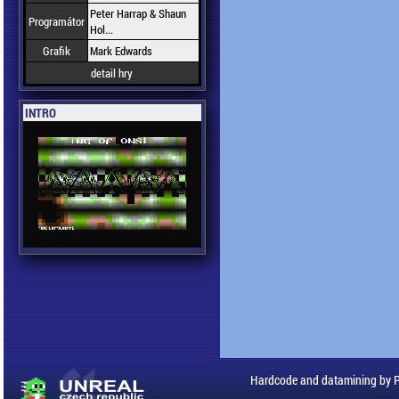
Peter Harrap & Shaun
Programátor
Hol...
Grafik
Mark Edwards
detail hry
INTRO
Hardcode and datamining by 